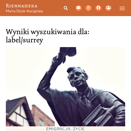
Riennahera
Marta Dziok-Kaczyńska
Wyniki wyszukiwania dla:
label/surrey
EMIGRACJA
,
ŻYCIE