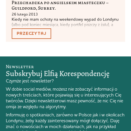
Przechadzka po angielskim miasteczku –
Guildford, Surrey.
26 lutego 2013
Kiedy nie mam ochoty na weekendowy wypad do Londynu
(albo pod koniec miesiąca, kiedy portfel piszczy z żalu), a
nie mogę już patrzeć na Marsjan, częstym kierunkiem jest
PRZECZYTAJ
Guildford. Jest to największe miasteczko w hrabstwie
Surrey, w którym nie ma żadnego miasta w rozumieniu city
(tytułu nadanego na mocy statutu królewskiego).W UK
potocznie uważa się,...
Newsletter
Subskrybuj Elfią Korespondencję
Czymże jest newsletter?
W dobie social mediów, możesz nie zobaczyć informacji o
nowych treściach, które pojawiają się u interesujących Cię
twórców. Dzięki newsletterowi masz pewność, że nic Cię nie
omija ze względu na algorytmy.
Informuję o spotkaniach, zarówno w Polsce jak i w okolicach
Londynu, żeby każdy zainteresowany mógł dołączyć. Daję
znać o nowościach w moich działaniach, jak na przykład