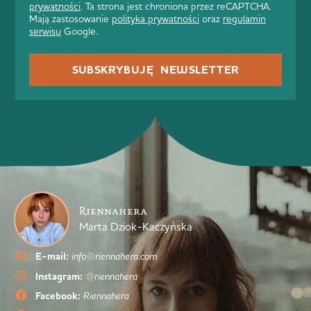
prywatności
. Ta strona jest chroniona przez reCAPTCHA.
Mają zastosowanie
polityka prywatności
oraz
regulamin
serwisu
Google.
SUBSKRYBUJĘ NEWSLETTER
Riennahera
Marta Dziok-Kaczyńska
E-mail:
info@riennahera.com
Instagram:
@riennahera
Facebook:
Riennahera