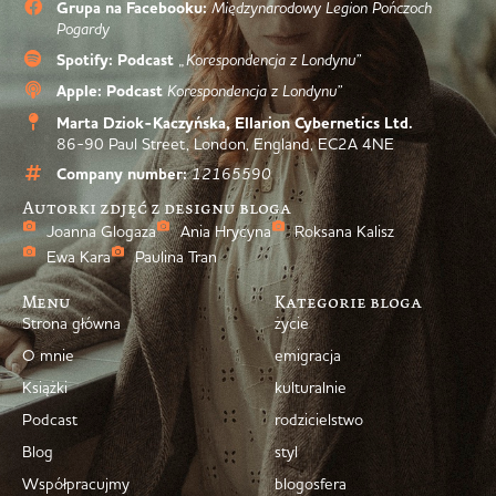
Grupa na Facebooku:
Międzynarodowy Legion Pończoch
Pogardy
Spotify: Podcast
„Korespondencja z Londynu”
Apple: Podcast
Korespondencja z Londynu”
Marta Dziok-Kaczyńska, Ellarion Cybernetics Ltd.
86-90 Paul Street, London, England, EC2A 4NE
Company number:
12165590
Autorki zdjęć z designu bloga
Joanna Glogaza
Ania Hrycyna
Roksana Kalisz
Ewa Kara
Paulina Tran
Menu
Kategorie bloga
Strona główna
życie
O mnie
emigracja
Książki
kulturalnie
Podcast
rodzicielstwo
Blog
styl
Współpracujmy
blogosfera