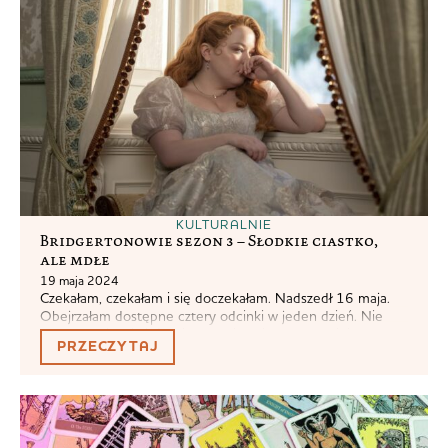
KULTURALNIE
Bridgertonowie sezon 3 – Słodkie ciastko,
ale mdłe
19 maja 2024
Czekałam, czekałam i się doczekałam. Nadszedł 16 maja.
Obejrzałam dostępne cztery odcinki w jeden dzień. Nie
mogę powiedzieć, że nie sprawiły mi przyjemności.
PRZECZYTAJ
Sprawiły mi jednak najmniejszą przyjemność z
dotychczasowych sezonów. Nie jest to jakaś wielka
krytyczna analiza. Nie będę czepiać się dlaczego w bajce
nie ma głębokiej analizy stosunków klasowych pierwszej
połowy XIX-wieku, ani...