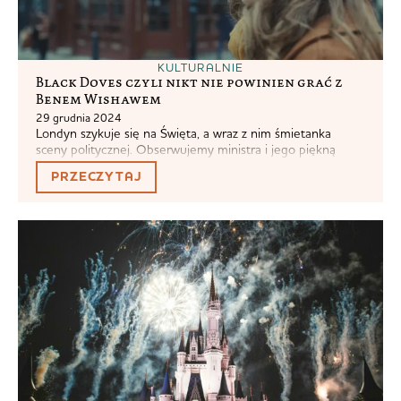
KULTURALNIE
Black Doves czyli nikt nie powinien grać z
Benem Wishawem
29 grudnia 2024
Londyn szykuje się na Święta, a wraz z nim śmietanka
sceny politycznej. Obserwujemy ministra i jego piękną
żonę, witających gości na Christmas Party. Ale cóż to, nagle
PRZECZYTAJ
okazuje się, że żona nie jest tym, na kogo wygląda. Miała
romans z mężczyzną, który został zamordowany. Romans o
tyle niebezpieczny, że kobieta wiedzie podwójne życie, w
rzeczywistości...