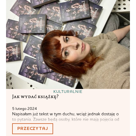
że...
KULTURALNIE
Jak wydać książkę?
5 lutego 2024
Napisałam już tekst w tym duchu, wciąż jednak dostaję o
to pytania. Zawsze będą osoby, które nie mają pojęcia od
czego zacząć. Sama tam byłam. Zatem dzisiaj piszę jak
PRZECZYTAJ
wydać książkę prosto, jak chłop krowie na rowie (to nie
oznaka braku szacunku dla Czytelnika, uważam, że prosty