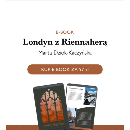
przekaz jest często, jeśli nie prawie zawsze, najlepszy)....