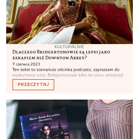
KULTURALNIE
Dlaczego Bridgertonowie są lepsi jako
eskapizm niż Downton Abbey?
7 czerwca 2023
Ten tekst to scenariusz odcinka podcastu, zapraszam do
wysłuchania tutaj. Bridgertonowie kilka lat temu wtargnęli
na nasze ekrany i zrobiło się głośno. A to obrzydliwa
PRZECZYTAJ
poprawność polityczna, a to niezgodne z epoką stroje i tak
dalej. To trochę jak szukanie realizmu w opowieści o małej
syrence, czy może być czarna czy nie. Jak dla mnie...