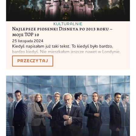
KULTURALNIE
Najlepsze piosenki Disneya po 2013 roku –
moje TOP 10
25 listopada 2024
Kiedyś napisałam już taki tekst. To kiedyś było bardzo,
bardzo kiedyś. Nie mieszkałam jeszcze nawet w Londynie,
miałam się przeprowadzić dopiero za pół roku. Wciąż byłam
PRZECZYTAJ
świeżo po studiach, żyłam niedawnymi wspomnieniami
dawnego uczelnianego życia i krytycznego podejścia do
każdego tekstu kultury, ze szczególną ciętością w stosunku
do Disneya. Chociaż nie, to mi nie przeszło...