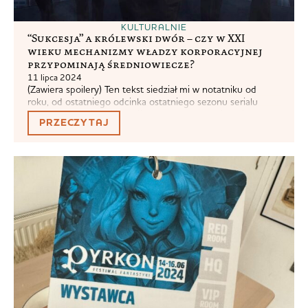
KULTURALNIE
“Sukcesja” a królewski dwór – czy w XXI
wieku mechanizmy władzy korporacyjnej
przypominają średniowiecze?
11 lipca 2024
(Zawiera spoilery) Ten tekst siedział mi w notatniku od
roku, od ostatniego odcinka ostatniego sezonu serialu
„Sukcesja”. Lepiej późno niż wcale… Moja analiza, nie
PRZECZYTAJ
mająca w swoim celu być akademickim artykułem, tylko
historyczną rozrywką, oparta jest na ideach socjologa
Norberta Eliasa. Elias interesował się dworem Ludwika XIV,
który oczywiście nie jest dworem średniowiecznym.
Napisał o...