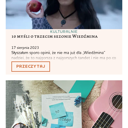
KULTURALNIE
10 myśli o trzecim sezonie Wiedźmina
17 sierpnia 2023
Słyszałam sporo opinii, że nie ma już dla „Wiedźmina”
nadziei, że to najgorsza z najgorszych tandet i nie ma po co
oglądać. Tymczasem ja oglądam każdy sezon, bo
PRZECZYTAJ
sentyment to sentyment. Sapkowski stworzył mnie jako
osobę. I jeśli Cavill rzeczywiście odszedł, bo nie podobał mu
się kierunek produkcji, to są dwie opcje. Albo odszedł w...