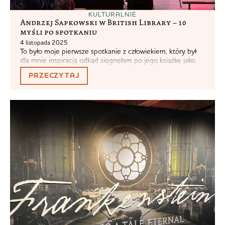
KULTURALNIE
Andrzej Sapkowski w British Library – 10
myśli po spotkaniu
4 listopada 2025
To było moje pierwsze spotkanie z człowiekiem, który był
dla mnie inspiracją odkąd sięgnęłam po jego książkę jako
dwunastolatka. Przez lata nasłuchałam się jakim Andrzej
PRZECZYTAJ
Sapkowski jest chamskim gburem, podejrzewając jednak,
że opinie są przesadzone. No i…były. Dobra, przejdźmy do
właściwych myśli. 1 Być może humor Sapkowskiego
tłumaczy się dobrze na angielski, ponieważ w ogóle...