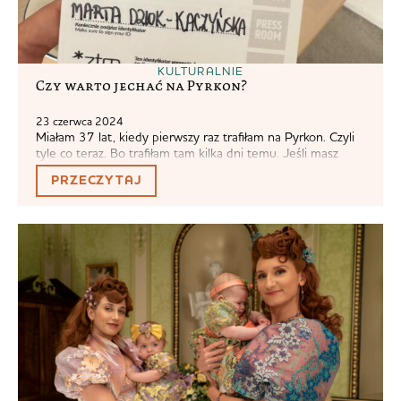
KULTURALNIE
Czy warto jechać na Pyrkon?
23 czerwca 2024
Miałam 37 lat, kiedy pierwszy raz trafiłam na Pyrkon. Czyli
tyle co teraz. Bo trafiłam tam kilka dni temu. Jeśli masz
mało czasu lub cierpisz na ciężki przypadek tl:dr, odpowiedź
PRZECZYTAJ
jest krótka. Warto. Odpowiedź dłuższa: Tak. Warto. Bardzo
warto.Miałam ten wyjazd mocno po kosztach. Nie płaciłam
za wejście, bo dzięki wydawnictwu Uroboros, miałam
wejściówkę wystawcy.Nie...