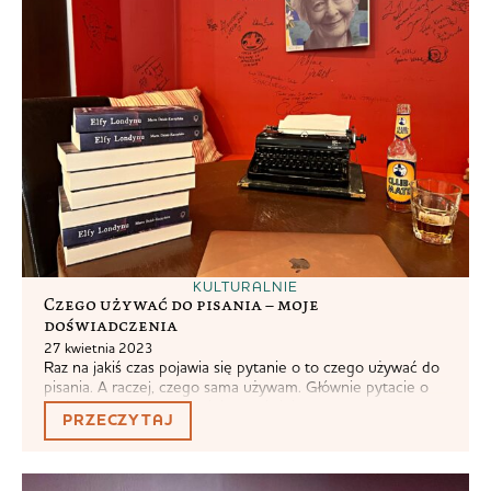
KULTURALNIE
Czego używać do pisania – moje
doświadczenia
27 kwietnia 2023
Raz na jakiś czas pojawia się pytanie o to czego używać do
pisania. A raczej, czego sama używam. Głównie pytacie o
dłuższą formę, w kontekście powieści. Na początku, małe
PRZECZYTAJ
wyjaśnienie. Wierzę, że jeśli ktoś chce pisać, to zrobi to
nawet na serwetce. Powstało tak sporo wybitnej poezji,
czyż nie? Zaczynałam pisać fanfiki wiedźmińskie ołówkiem
na...