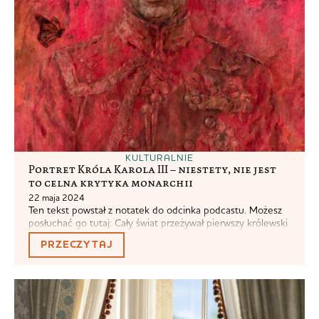
KULTURALNIE
Portret Króla Karola III – niestety, nie jest
to celna krytyka monarchii
22 maja 2024
Ten tekst powstał z notatek do odcinka podcastu. Możesz
posłuchać go tutaj: Cały świat przeżywał pierwszy królewski
portret, który został odsłonięty w zeszłym tygodniu.
PRZECZYTAJ
Niektórzy śmiali się z niego, że przypomina portret z
Pogromców Duchów. Inni kiwali głowami z podziwem, jaka
to celna krytyka monarchii. Pokazuje to tylko jak dla oceny
sztuki i tego, co...