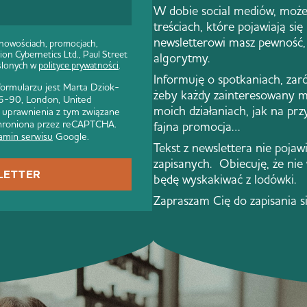
W dobie social mediów, może
treściach, które pojawiają się
newsletterowi masz pewność, 
 nowościach, promocjach,
ion Cybernetics Ltd., Paul Street
algorytmy.
ślonych w
polityce prywatności
.
Informuję o spotkaniach, zar
rmularzu jest Marta Dziok-
żeby każdy zainteresowany m
 86-90, London, United
moich działaniach, jak na pr
 uprawnienia z tym związane
 chroniona przez reCAPTCHA.
fajna promocja…
amin serwisu
Google.
Tekst z newslettera nie pojawi 
zapisanych. Obiecuję, że nie
LETTER
będę wyskakiwać z lodówki.
Zapraszam Cię do zapisania s