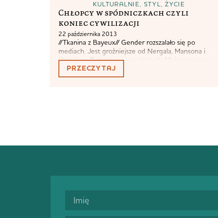
KULTURALNIE
,
STYL
,
ŻYCIE
Chłopcy w spódniczkach czyli
koniec cywilizacji
22 października 2013
//Tkanina z Bayeux// Gender rozszalało się po
mediach. Jest groźniejsze od Nergala, Mansona i
Harry’ego Pottera razem wziętych. Moim nowym
PRZECZYTAJ
ulubionym hasłem jest wypowiedź Andrzeja
Jaworskiego, szefa sejmowego zespołu ds.
przeciwdziałania ateizacji. Wypowiedź sama w sobie
jest histeryczna, nieświadomie jednak pan Jaworski
potwierdza słuszność stwierdzenia, że zachowania
uznane za właściwe dla danej płci są uwarunkowane..