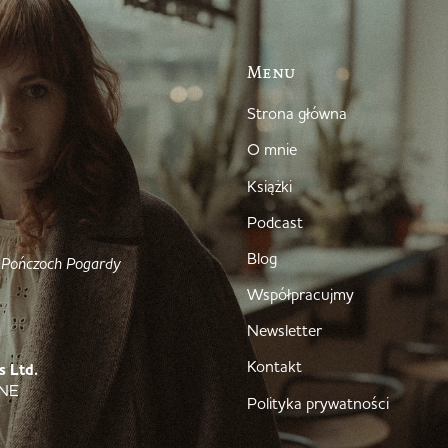
Menu
Strona główna
O mnie
Książki
Podcast
Blog
 Pończoch Pogardy
Współpracujmy
Newsletter
Kontakt
s Ltd.
4NE
Polityka prywatności