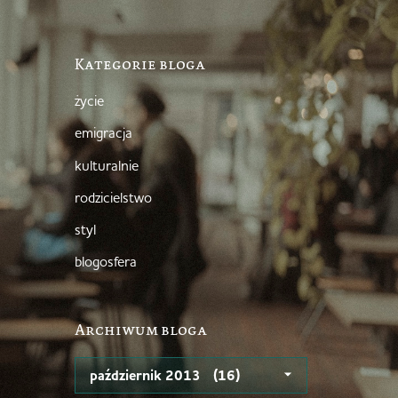
Kategorie bloga
życie
emigracja
kulturalnie
rodzicielstwo
styl
blogosfera
Archiwum bloga