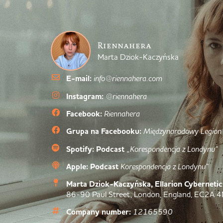
Riennahera
Marta Dziok-Kaczyńska
E-mail:
info@riennahera.com
Instagram:
@riennahera
Facebook:
Riennahera
Grupa na Facebooku:
Międzynarodowy Legion
Spotify: Podcast
„Korespondencja z Londynu”
Apple: Podcast
Korespondencja z Londynu”
Marta Dziok-Kaczyńska, Ellarion Cybernetic
86-90 Paul Street, London, England, EC2A 
Company number:
12165590