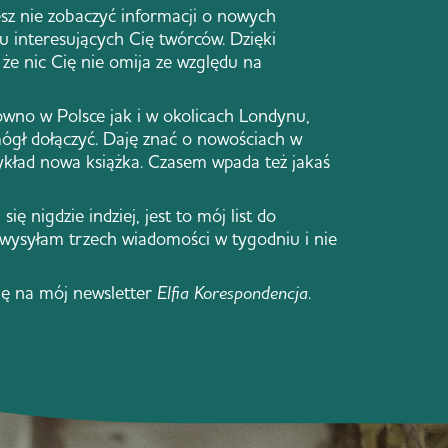
sz nie zobaczyć informacji o nowych
 u interesujących Cię twórców. Dzięki
że nic Cię nie omija ze względu na
ówno w Polsce jak i w okolicach Londynu,
ógł dołączyć. Daję znać o nowościach w
zykład nowa książka. Czasem wpada też jakaś
się nigdzie indziej, jest to mój list do
 wysyłam trzech wiadomości w tygodniu i nie
ię na mój newsletter
Elfia Korespondencja
.