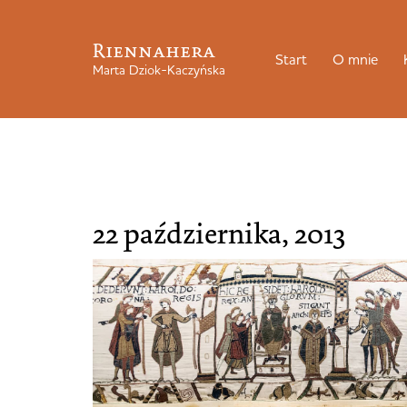
Riennahera
Start
O mnie
Marta Dziok-Kaczyńska
22 października, 2013