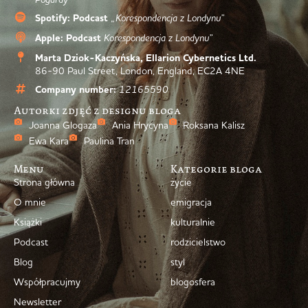
Spotify: Podcast
„Korespondencja z Londynu”
Apple: Podcast
Korespondencja z Londynu”
Marta Dziok-Kaczyńska, Ellarion Cybernetics Ltd.
86-90 Paul Street, London, England, EC2A 4NE
Company number:
12165590
Autorki zdjęć z designu bloga
Joanna Glogaza
Ania Hrycyna
Roksana Kalisz
Ewa Kara
Paulina Tran
Menu
Kategorie bloga
Strona główna
życie
O mnie
emigracja
Książki
kulturalnie
Podcast
rodzicielstwo
Blog
styl
Współpracujmy
blogosfera
Newsletter