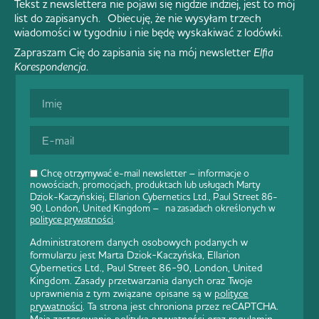
Tekst z newslettera nie pojawi się nigdzie indziej, jest to mój
list do zapisanych. Obiecuję, że nie wysyłam trzech
wiadomości w tygodniu i nie będę wyskakiwać z lodówki.
Zapraszam Cię do zapisania się na mój newsletter
Elfia
Korespondencja
.
Chcę otrzymywać e-mail newsletter – informacje o
nowościach, promocjach, produktach lub usługach Marty
Dziok-Kaczyńskiej, Ellarion Cybernetics Ltd., Paul Street 86-
90, London, United Kingdom – na zasadach określonych w
polityce prywatności
.
Administratorem danych osobowych podanych w
formularzu jest Marta Dziok-Kaczyńska, Ellarion
Cybernetics Ltd., Paul Street 86-90, London, United
Kingdom. Zasady przetwarzania danych oraz Twoje
uprawnienia z tym związane opisane są w
polityce
prywatności
. Ta strona jest chroniona przez reCAPTCHA.
Mają zastosowanie
polityka prywatności
oraz
regulamin