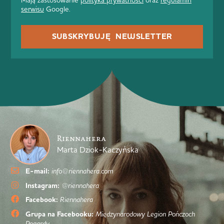
serwisu
Google.
SUBSKRYBUJĘ NEWSLETTER
Riennahera
Marta Dziok-Kaczyńska
E-mail:
info@riennahera.com
Instagram:
@riennahera
Facebook:
Riennahera
Grupa na Facebooku:
Międzynarodowy Legion Pończoch
Pogardy