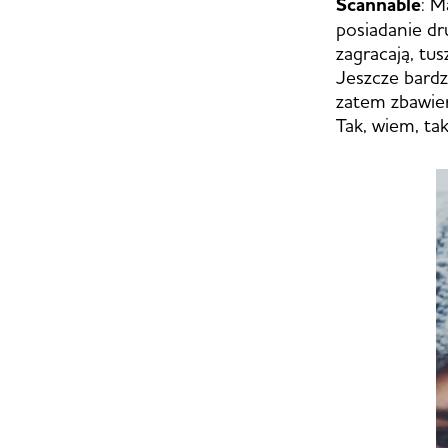
Scannable
: M
posiadanie dru
zagracają, tus
Jeszcze bardz
zatem zbawie
Tak, wiem, ta