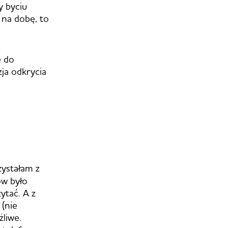
y byciu
 na dobę, to
e do
ja odkrycia
zystałam z
ów było
zytać. A z
 (nie
żliwe.