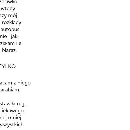
zeciwko
 wtedy
czy mój
 rozkłady
 autobus.
ie i jak
ziałam ile
. Naraz.
o TYLKO
łacam z niego
zarabiam.
zostawiłam go
 ciekawego.
niej mniej
wszystkich.