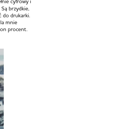
łnie cyfrowy i
 Są brzydkie,
ć do drukarki.
dla mnie
ion procent.