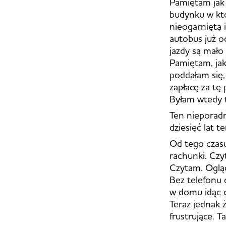
Pamiętam jak
budynku w kt
nieogarniętą
autobus już o
jazdy są mało
Pamiętam, jak
poddałam się, 
zapłacę za tę 
Byłam wtedy 
Ten nieporadn
dziesięć lat t
Od tego czasu
rachunki. Czy
Czytam. Oglą
Bez telefonu d
w domu idąc d
Teraz jednak ż
frustrujące. 