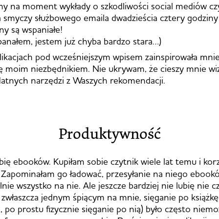
my na moment wykłady o szkodliwości social mediów cz
 smyczy służbowego emaila dwadzieścia cztery godziny
ony są wspaniałe!
i banałem, jestem już chyba bardzo stara…)
likacjach pod wcześniejszym wpisem zainspirowała mni
ię moim niezbędnikiem. Nie ukrywam, że cieszy mnie wiz
atnych narzędzi z Waszych rekomendacji.
Produktywność
bię ebooków. Kupiłam sobie czytnik wiele lat temu i kor
. Zapominałam go ładować, przesyłanie na niego ebook
lnie wszystko na nie. Ale jeszcze bardziej nie lubię nie c
, zwłaszcza jednym śpiącym na mnie, sięganie po książkę
 po prostu fizycznie sięganie po nią) było często niemo