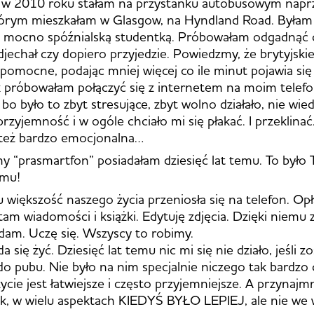
 w 2010 roku stałam na przystanku autobusowym napr
órym mieszkałam w Glasgow, na Hyndland Road. Byłam
 i mocno spóźnialską studentką. Próbowałam odgadnąć 
djechał czy dopiero przyjedzie. Powiedzmy, że brytyjskie
 pomocne, podając mniej więcej co ile minut pojawia się
 próbowałam połączyć się z internetem na moim telefon
bo było to zbyt stresujące, zbyt wolno działało, nie wied
przyjemność i w ogóle chciało mi się płakać. I przeklinać
też bardzo emocjonalna…
y “prasmartfon” posiadałam dziesięć lat temu. To był
emu!
 większość naszego życia przeniosła się na telefon. Op
tam wiadomości i książki. Edytuję zdjęcia. Dzięki niemu 
dam. Uczę się. Wszyscy to robimy.
a się żyć. Dziesięć lat temu nic mi się nie działo, jeśli 
o pubu. Nie było na nim specjalnie niczego tak bardzo
ycie jest łatwiejsze i często przyjemniejsze. A przynajm
Tak, w wielu aspektach KIEDYŚ BYŁO LEPIEJ, ale nie we 