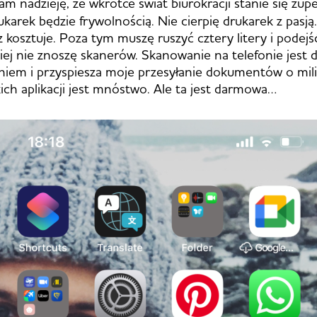
am nadzieję, że wkrótce świat biurokracji stanie się zupe
karek będzie frywolnością. Nie cierpię drukarek z pasją.
z kosztuje. Poza tym muszę ruszyć cztery litery i podejś
iej nie znoszę skanerów. Skanowanie na telefonie jest 
niem i przyspiesza moje przesyłanie dokumentów o mil
kich aplikacji jest mnóstwo. Ale ta jest darmowa…