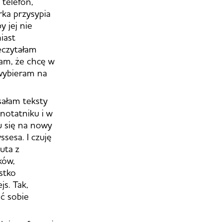
 telefon,
rka przysypia
y jej nie
iast
eczytałam
nam, że chcę w
 wybieram na
sałam teksty
 notatniku i w
iu się na nowy
sesa. I czuję
auta z
ków,
stko
js. Tak,
ąć sobie