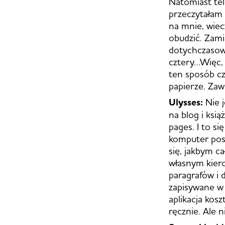
Natomiast tel
przeczytałam 
na mnie, wiec
obudzić. Zami
dotychczasowe
cztery…Więc, 
ten sposób cz
papierze. Zaw
Ulysses:
Nie j
na blog i ksi
pages. I to si
komputer post
się, jakbym ca
własnym kiero
paragrafów i 
zapisywane w 
aplikacja kos
ręcznie. Ale n