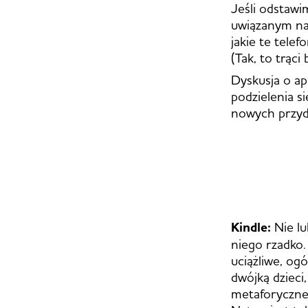
Jeśli odstawi
uwiązanym na
jakie te telef
(Tak, to trąc
Dyskusja o ap
podzielenia s
nowych przyd
Kindle:
Nie lu
niego rzadko
uciążliwe, ogó
dwójką dzieci
metaforyczne,