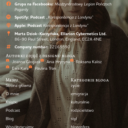
Grupa na Facebooku:
Międzynarodowy Legion Pończoch
Pogardy
Spotify: Podcast
„Korespondencja z Londynu”
Apple: Podcast
Korespondencja z Londynu”
Marta Dziok-Kaczyńska, Ellarion Cybernetics Ltd.
86-90 Paul Street, London, England, EC2A 4NE
Company number:
12165590
Autorki zdjęć z designu bloga
Joanna Glogaza
Ania Hrycyna
Roksana Kalisz
Ewa Kara
Paulina Tran
Menu
Kategorie bloga
Strona główna
życie
O mnie
emigracja
Książki
kulturalnie
Podcast
rodzicielstwo
Blog
styl
Współpracujmy
blogosfera