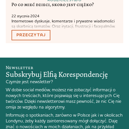
Po co mieć dzieci, skoro jest ciężko?
22 stycznia 2024
Internetowe dyskusje, komentarze i prywatne wiadomości
są skarbnicą tematów. Oraz irytacji, frustracji i facepalmów.
Zderzenie z osobami, które mają inne poglądy na w ogóle
PRZECZYTAJ
wszystko pozostaje często szokiem. Może po części
dlatego, że ironia to jest dość efemeryczny środek literacki
i nie każdy jest na nią wyczulony. O wiele więcej osób
traktuje wszystko bardzo serio....
Newsletter
Subskrybuj Elfią Korespondencję
Czymże jest newsletter?
W dobie social mediów, możesz nie zobaczyć informacji o
nowych treściach, które pojawiają się u interesujących Cię
twórców. Dzięki newsletterowi masz pewność, że nic Cię nie
omija ze względu na algorytmy.
Informuję o spotkaniach, zarówno w Polsce jak i w okolicach
Londynu, żeby każdy zainteresowany mógł dołączyć. Daję
znać o nowościach w moich działaniach, jak na przykład