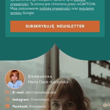
prywatności
. Ta strona jest chroniona przez reCAPTCHA.
Mają zastosowanie
polityka prywatności
oraz
regulamin
serwisu
Google.
SUBSKRYBUJĘ NEWSLETTER
Riennahera
Marta Dziok-Kaczyńska
E-mail:
info@riennahera.com
Instagram:
@riennahera
Facebook:
Riennahera