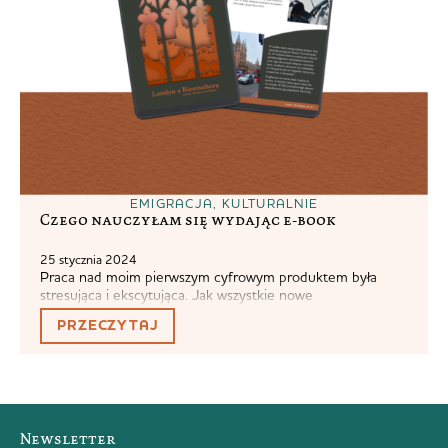
EMIGRACJA
,
KULTURALNIE
Czego nauczyłam się wydając e-book
25 stycznia 2024
Praca nad moim pierwszym cyfrowym produktem była
stresująca i ekscytująca. Jak wszystkie nowe
inicjatywy.Stanowiła dla mnie absolutną nowość, robienie
PRZECZYTAJ
czegoś samej (w sensie, samej jako twarz produktu, bo
przecież miałam osoby wykonujące dla mnie poszczególne
zadania, czyli Simply Yourself) to nie to samo, co
wydawanie ze wsparciem wydawnictwa. A sprzedawanie
czegoś za realne pieniądze to...
Newsletter