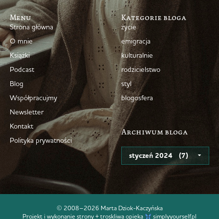
Menu
Kategorie bloga
Strona główna
życie
O mnie
emigracja
Książki
kulturalnie
Podcast
rodzicielstwo
Blog
styl
Współpracujmy
blogosfera
Newsletter
Kontakt
Archiwum bloga
Polityka prywatności
© 2008–2026 Marta Dziok-Kaczyńska
Projekt i wykonanie strony + troskliwa opieka
simplyyourself.pl