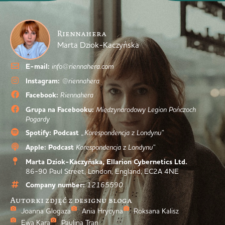
Riennahera
Marta Dziok-Kaczyńska
E-mail:
info@riennahera.com
Instagram:
@riennahera
Facebook:
Riennahera
Grupa na Facebooku:
Międzynarodowy Legion Pończoch
Pogardy
Spotify: Podcast
„Korespondencja z Londynu”
Apple: Podcast
Korespondencja z Londynu”
Marta Dziok-Kaczyńska, Ellarion Cybernetics Ltd.
86-90 Paul Street, London, England, EC2A 4NE
Company number:
12165590
Autorki zdjęć z designu bloga
Joanna Glogaza
Ania Hrycyna
Roksana Kalisz
Ewa Kara
Paulina Tran