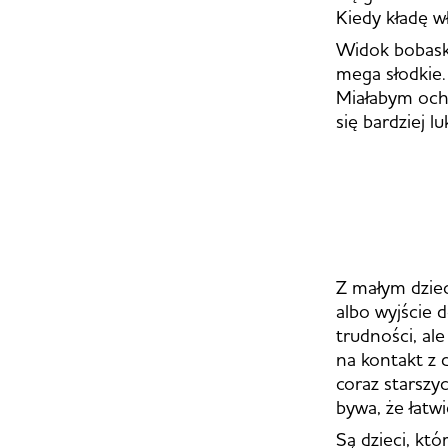
Kiedy kładę w
Widok bobaskó
mega słodkie.
Miałabym ocho
się bardziej l
Z małym dziec
albo wyjście d
trudności, al
na kontakt z 
coraz starszy
bywa, że łatw
Są dzieci, kt