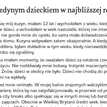
edynym dzieckiem w najbliższej r
się mój kuzyn, miałam 12 lat i wychodziłam z wieku, kied
e dzieci, a wchodziłam w wiek nastolatki, której nie inte
nie goniła mnie do opieki, bo sama miała doświadczeni
i z domu. Kuzyna widywałam zatem okazjonalnie. A kiedy
oddlera, byłam dokładnie w tym wieku, kiedy nienawidzi
rdzo się zgraliśmy.
ka miałam momenty, że uważałam dzieci za ostatnie cz
życiu. Nie roztkliwiały mnie bobasy. Instynkt macierzyńs
 Znów, dzieci w okolicy nie było. Dzieci nie chodzą do 
ni na wykłady.
też mnie ominęło. W mojej bańce znajomych walczyliśm
arierę, która by nas satysfakcjonowała, w przerwie od p
 city breaks albo spełniając się w innych mniej lub bardz
zajęciach. Obecnie w Wielkiej Brytanii średni wiek, kied