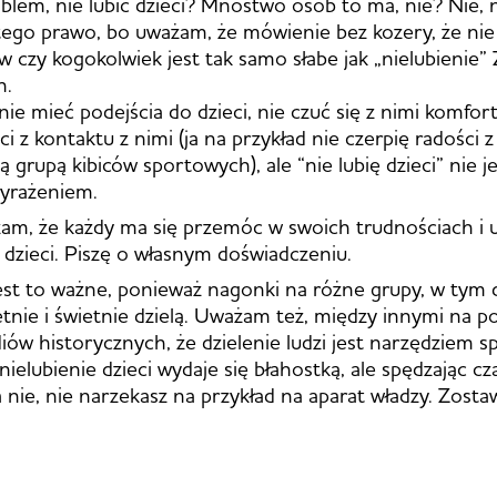
oblem, nie lubić dzieci? Mnóstwo osób to ma, nie? Nie, n
ego prawo, bo uważam, że mówienie bez kozery, że nie lu
ów czy kogokolwiek jest tak samo słabe jak „nielubienie”
h.
e mieć podejścia do dzieci, nie czuć się z nimi komfor
i z kontaktu z nimi (ja na przykład nie czerpię radości 
grupą kibiców sportowych), ale “nie lubię dzieci” nie je
yrażeniem.
ażam, że każdy ma się przemóc w swoich trudnościach i u
ć dzieci. Piszę o własnym doświadczeniu.
st to ważne, ponieważ nagonki na różne grupy, w tym dz
ietnie i świetnie dzielą. Uważam też, między innymi na p
iów historycznych, że dzielenie ludzi jest narzędziem 
ielubienie dzieci wydaje się błahostką, ale spędzając cz
 nie, nie narzekasz na przykład na aparat władzy. Zost