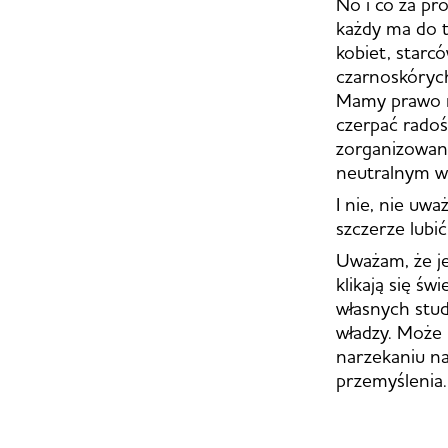
No i co za pr
każdy ma do t
kobiet, starc
czarnoskóryc
Mamy prawo ni
czerpać radośc
zorganizowaną 
neutralnym w
I nie, nie uw
szczerze lubi
Uważam, że je
klikają się św
własnych stud
władzy. Może n
narzekaniu na
przemyślenia.