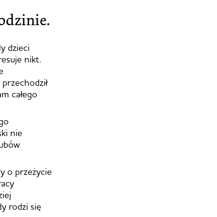
odzinie.
y dzieci
resuje nikt.
e
 przechodził
łam całego
ego
ki nie
pubów
y o przeżycie
racy
iej
y rodzi się