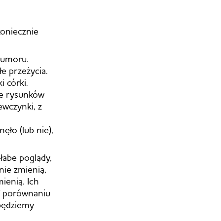
koniecznie
 humoru.
łe przeżycia.
i córki.
ie rysunków
ewczynki, z
ęło (lub nie),
łabe poglądy,
nie zmienią,
ienią. Ich
 W porównaniu
 będziemy