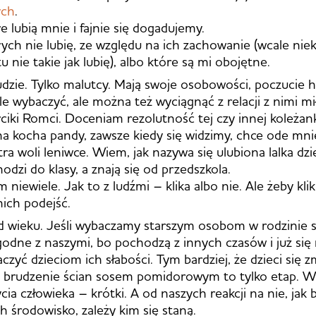
ych
.
re lubią mnie i fajnie się dogadujemy.
órych nie lubię, ze względu na ich zachowanie (wcale nie
tu nie takie jak lubię), albo które są mi obojętne.
ludzie. Tylko malutcy. Mają swoje osobowości, poczucie
le wybaczyć, ale można też wyciągnąć z relacji z nimi mi
ciki Romci. Doceniam rezolutność tej czy innej koleżank
a kocha pandy, zawsze kiedy się widzimy, chce ode mn
tra woli leniwce. Wiem, jak nazywa się ulubiona lalka dzi
odzi do klasy, a znają się od przedszkola.
niewiele. Jak to z ludźmi – klika albo nie. Ale żeby klikn
nich podejść.
d wieku. Jeśli wybaczamy starszym osobom w rodzinie s
godne z naszymi, bo pochodzą z innych czasów i już się 
yć dzieciom ich słabości. Tym bardziej, że dzieci się zm
i i brudzenie ścian sosem pomidorowym to tylko etap.
cia człowieka – krótki. A od naszych reakcji na nie, jak
h środowisko, zależy kim się staną.