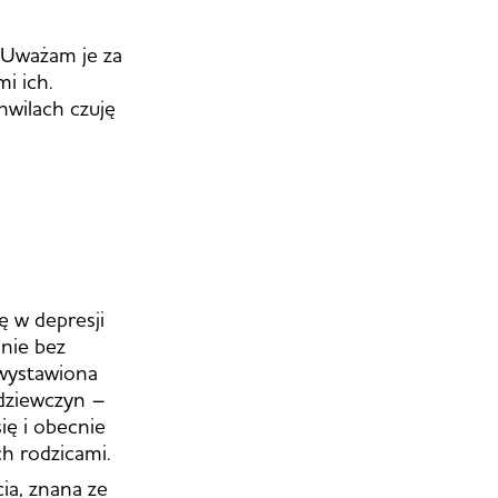
 Uważam je za
i ich.
hwilach czuję
 w depresji
 nie bez
 wystawiona
 dziewczyn –
ię i obecnie
ch rodzicami.
cia, znana ze