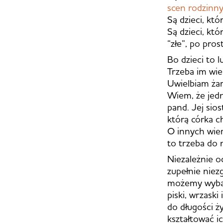
scen rodzinn
Są dzieci, któ
Są dzieci, kt
“złe”, po pros
Bo dzieci to 
Trzeba im wie
Uwielbiam żar
Wiem, że jedn
pand. Jej sios
którą córka ch
O innych wiem 
to trzeba do 
Niezależnie o
zupełnie niez
możemy wybacz
piski, wrzask
do długości ży
kształtować ic