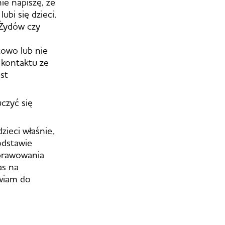
ie napiszę, że
bi się dzieci,
 Żydów czy
towo lub nie
z kontaktu ze
st
czyć się
ieci właśnie,
odstawie
sprawowania
as na
awiam do