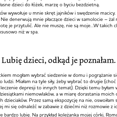
łasne dzieci do łóżek, marzę o byciu bezdzietną.
w wywołuje u mnie skręt jajników i swędzenie macicy.
 Nie denerwują mnie płaczące dzieci w samolocie – żal m
tę je przytulić. Ale nie muszę, nie są moje…W takich c
uksusowo niż w spa.
Lubię dzieci, odkąd je poznałam.
kiem mogłam wybrać siedzenie w domu i pogrążanie się
o ludzi. Miałam na tyle siły, żeby wybrać to drugie (choć
e leczenie depresji to innych temat). Dzięki temu byłam
dziesiątkami niemowlaków, a w miarę dorastania moich
ch dzieciaków. Przez samą ekspozycję na nie, oswoiłam s
iej mi się odnaleźć w zabawie z dziećmi niż rozmowie z i
óre bardzo lubię. Na przykład koleżanka mojej córki, Rom