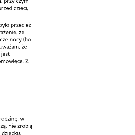
m, przy czym
rzed dzieci,
było przecież
rażenie, że
zcze nocy (bo
(uważam, że
jest
iemowlęce. Z
.
rodzinę, w
zą, nie zrobią
 dziecku.