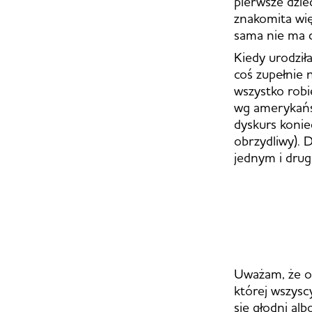
pierwsze dzie
znakomita wię
sama nie ma d
Kiedy urodził
coś zupełnie n
wszystko robię
wg amerykańsk
dyskurs koni
obrzydliwy). 
jednym i drug
Uważam, że og
której wszysc
się głodni al