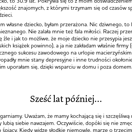
cko, to 30.9 lat. Pokrywa się to z moim doświadczenie
kszość znajomych, z którymi trzymam się od czasów sp
zieci.
am własne dziecko, byłam przerażona. Nic dziwnego, to 
ieznanego. Nie zalała mnie też fala miłości. Raczej prze
 źle i jak to możliwe, że moje dziecko nie przesypia jes
ich książek powinno), a ja nie zakładam właśnie firmy 
ecznego sukcesu zawodowego na urlopie macierzyńskim 
Dopadły mnie stany depresyjne i inne trudności okołon
im uporałam się, dzięki wsparciu w domu i poza domem
Sześć lat później…
arniamy. Uważam, że mamy kochającą się i szczęśliwą 
y lubią siebie nawzajem. Oczywiście, dopóki się nie zmęc
bo śpiący. Kiedy widzę słodkie niemowlę, marzę o trzecim