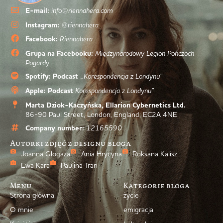
E-mail:
info@riennahera.com
Instagram:
@riennahera
Facebook:
Riennahera
Grupa na Facebooku:
Międzynarodowy Legion Pończoch
Pogardy
Spotify: Podcast
„Korespondencja z Londynu”
Apple: Podcast
Korespondencja z Londynu”
Marta Dziok-Kaczyńska, Ellarion Cybernetics Ltd.
86-90 Paul Street, London, England, EC2A 4NE
Company number:
12165590
Autorki zdjęć z designu bloga
Joanna Glogaza
Ania Hrycyna
Roksana Kalisz
Ewa Kara
Paulina Tran
Menu
Kategorie bloga
Strona główna
życie
O mnie
emigracja