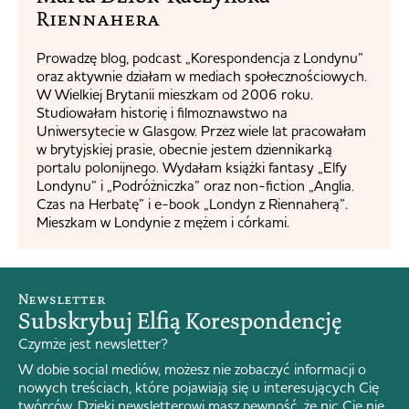
Riennahera​
Prowadzę blog, podcast „Korespondencja z Londynu”
oraz aktywnie działam w mediach społecznościowych.
W Wielkiej Brytanii mieszkam od 2006 roku.
Studiowałam historię i filmoznawstwo na
Uniwersytecie w Glasgow. Przez wiele lat pracowałam
w brytyjskiej prasie, obecnie jestem dziennikarką
portalu polonijnego. Wydałam książki fantasy „Elfy
Londynu” i „Podróżniczka” oraz non-fiction „Anglia.
Czas na Herbatę” i e-book „Londyn z Riennaherą”.
Mieszkam w Londynie z mężem i córkami.
Newsletter
Subskrybuj Elfią Korespondencję
Czymże jest newsletter?
W dobie social mediów, możesz nie zobaczyć informacji o
nowych treściach, które pojawiają się u interesujących Cię
twórców. Dzięki newsletterowi masz pewność, że nic Cię nie