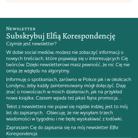
jestem w stanie napisać cokolwiek,co dopiero silić się na
jakąś inteligencję, więc umówmy się, że ten tekst sobie
wyobrazicie. Może być...
Newsletter
Subskrybuj Elfią Korespondencję
Czymże jest newsletter?
W dobie social mediów, możesz nie zobaczyć informacji o
nowych treściach, które pojawiają się u interesujących Cię
twórców. Dzięki newsletterowi masz pewność, że nic Cię nie
omija ze względu na algorytmy.
Informuję o spotkaniach, zarówno w Polsce jak i w okolicach
Londynu, żeby każdy zainteresowany mógł dołączyć. Daję
znać o nowościach w moich działaniach, jak na przykład
nowa książka. Czasem wpada też jakaś fajna promocja…
Tekst z newslettera nie pojawi się nigdzie indziej, jest to mój
list do zapisanych. Obiecuję, że nie wysyłam trzech
wiadomości w tygodniu i nie będę wyskakiwać z lodówki.
Zapraszam Cię do zapisania się na mój newsletter
Elfia
Korespondencja
.