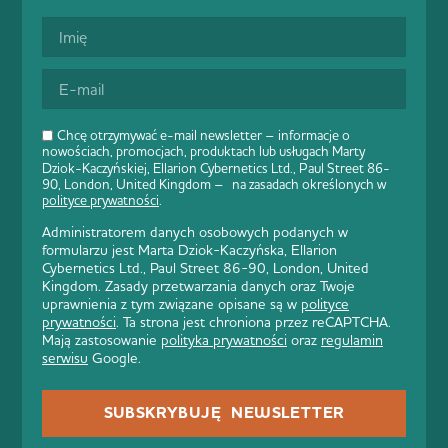
Chcę otrzymywać e-mail newsletter – informacje o
nowościach, promocjach, produktach lub usługach Marty
Dziok-Kaczyńskiej, Ellarion Cybernetics Ltd., Paul Street 86-
90, London, United Kingdom – na zasadach określonych w
polityce prywatności
.
Administratorem danych osobowych podanych w
formularzu jest Marta Dziok-Kaczyńska, Ellarion
Cybernetics Ltd., Paul Street 86-90, London, United
Kingdom. Zasady przetwarzania danych oraz Twoje
uprawnienia z tym związane opisane są w
polityce
prywatności
. Ta strona jest chroniona przez reCAPTCHA.
Mają zastosowanie
polityka prywatności
oraz
regulamin
serwisu
Google.
SUBSKRYBUJĘ NEWSLETTER