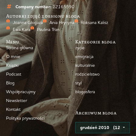
Company number:
12165590
Autorki zdjęć z designu bloga
Joanna Glogaza
Ania Hrycyna
Roksana Kalisz
Ewa Kara
Paulina Tran
Menu
Kategorie bloga
Strona główna
życie
O mnie
emigracja
Książki
kulturalnie
Podcast
rodzicielstwo
Blog
styl
Współpracujmy
blogosfera
Newsletter
Kontakt
Archiwum bloga
Polityka prywatności