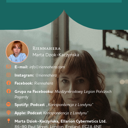
Riennahera
Marta Dziok-Kaczyńska
E-mail:
info@riennahera.com
Instagram:
@riennahera
Facebook:
Riennahera
Grupa na Facebooku:
Międzynarodowy Legion Pończoch
Pogardy
Spotify: Podcast
„Korespondencja z Londynu”
Apple: Podcast
Korespondencja z Londynu”
Marta Dziok-Kaczyńska, Ellarion Cybernetics Ltd.
86-90 Paul Street, London, England, EC2A 4NE