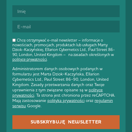
Chcę otrzymywać e-mail newsletter – informacje o
nowościach, promocjach, produktach lub usługach Marty
Dziok-Kaczyńskiej, Ellarion Cybernetics Ltd., Paul Street 86-
90, London, United Kingdom – na zasadach określonych w
polityce prywatności
.
Administratorem danych osobowych podanych w
formularzu jest Marta Dziok-Kaczyńska, Ellarion
Cybernetics Ltd., Paul Street 86-90, London, United
Kingdom. Zasady przetwarzania danych oraz Twoje
uprawnienia z tym związane opisane są w
polityce
prywatności
. Ta strona jest chroniona przez reCAPTCHA.
Mają zastosowanie
polityka prywatności
oraz
regulamin
serwisu
Google.
SUBSKRYBUJĘ NEWSLETTER