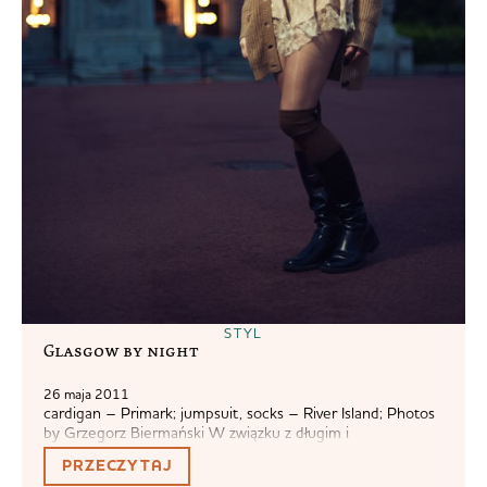
STYL
Glasgow by night
26 maja 2011
cardigan – Primark; jumpsuit, socks – River Island; Photos
by Grzegorz Biermański W związku z długim i
skomplikowanym procesem dziejowym pozostały mi trzy
PRZECZYTAJ
miesiące życia w Glasgow. Chociaż dzień i godzinę