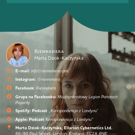
Riennahera
Marta Dziok-Kaczyńska
E-mail:
info@riennahera.com
Instagram:
@riennahera
Facebook:
Riennahera
Grupa na Facebooku:
Międzynarodowy Legion Pończoch
Pogardy
Spotify: Podcast
„Korespondencja z Londynu”
Apple: Podcast
Korespondencja z Londynu”
Marta Dziok-Kaczyńska, Ellarion Cybernetics Ltd.
86-90 Paul Street, London, England, EC2A 4NE