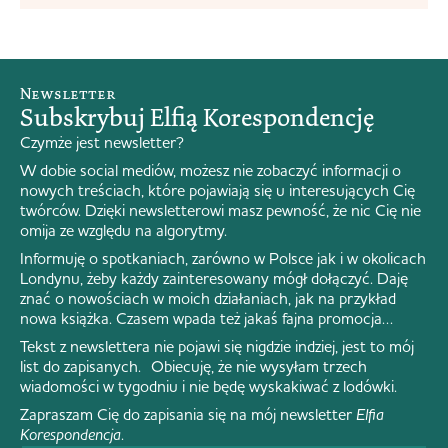
opuszczenia mego mieszkania, zwanego potocznie
'Mięsnym Statkiem’, znam od dawna, godzina opuszczenia
miasta nie była pewna. Na chwilę obecną wiadomo, że gdy
'Mięsny Statek’...
Newsletter
Subskrybuj Elfią Korespondencję
Czymże jest newsletter?
W dobie social mediów, możesz nie zobaczyć informacji o
nowych treściach, które pojawiają się u interesujących Cię
twórców. Dzięki newsletterowi masz pewność, że nic Cię nie
omija ze względu na algorytmy.
Informuję o spotkaniach, zarówno w Polsce jak i w okolicach
Londynu, żeby każdy zainteresowany mógł dołączyć. Daję
znać o nowościach w moich działaniach, jak na przykład
nowa książka. Czasem wpada też jakaś fajna promocja…
Tekst z newslettera nie pojawi się nigdzie indziej, jest to mój
list do zapisanych. Obiecuję, że nie wysyłam trzech
wiadomości w tygodniu i nie będę wyskakiwać z lodówki.
Zapraszam Cię do zapisania się na mój newsletter
Elfia
Korespondencja
.