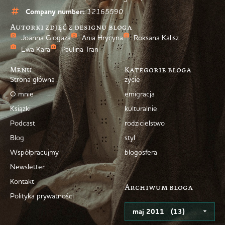
Company number:
12165590
Autorki zdjęć z designu bloga
Joanna Glogaza
Ania Hrycyna
Roksana Kalisz
Ewa Kara
Paulina Tran
Menu
Kategorie bloga
Strona główna
życie
O mnie
emigracja
Książki
kulturalnie
Podcast
rodzicielstwo
Blog
styl
Współpracujmy
blogosfera
Newsletter
Kontakt
Archiwum bloga
Polityka prywatności