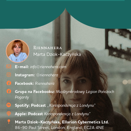
Riennahera
Marta Dziok-Kaczyńska
E-mail:
info@riennahera.com
Instagram:
@riennahera
Facebook:
Riennahera
Grupa na Facebooku:
Międzynarodowy Legion Pończoch
Pogardy
Spotify: Podcast
„Korespondencja z Londynu”
Apple: Podcast
Korespondencja z Londynu”
Marta Dziok-Kaczyńska, Ellarion Cybernetics Ltd.
86-90 Paul Street, London, England, EC2A 4NE