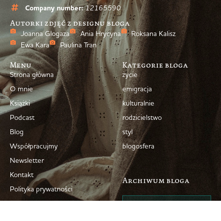
Company number:
12165590
Autorki zdjęć z designu bloga
Joanna Glogaza
Ania Hrycyna
Roksana Kalisz
Ewa Kara
Paulina Tran
Menu
Kategorie bloga
Strona główna
życie
O mnie
emigracja
Książki
kulturalnie
Podcast
rodzicielstwo
Blog
styl
Współpracujmy
blogosfera
Newsletter
Kontakt
Archiwum bloga
Polityka prywatności