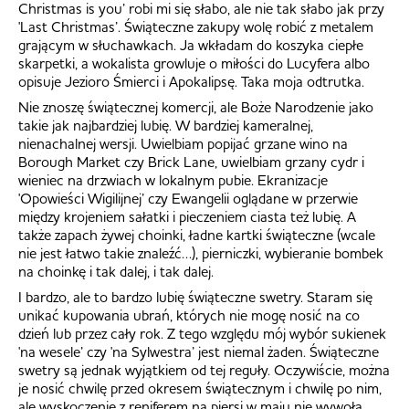
Christmas is you’ robi mi się słabo, ale nie tak słabo jak przy
'Last Christmas’. Świąteczne zakupy wolę robić z metalem
grającym w słuchawkach. Ja wkładam do koszyka ciepłe
skarpetki, a wokalista growluje o miłości do Lucyfera albo
opisuje Jezioro Śmierci i Apokalipsę. Taka moja odtrutka.
Nie znoszę świątecznej komercji, ale Boże Narodzenie jako
takie jak najbardziej lubię. W bardziej kameralnej,
nienachalnej wersji. Uwielbiam popijać grzane wino na
Borough Market czy Brick Lane, uwielbiam grzany cydr i
wieniec na drzwiach w lokalnym pubie. Ekranizacje
'Opowieści Wigilijnej’ czy Ewangelii oglądane w przerwie
między krojeniem sałatki i pieczeniem ciasta też lubię. A
także zapach żywej choinki, ładne kartki świąteczne (wcale
nie jest łatwo takie znaleźć…), pierniczki, wybieranie bombek
na choinkę i tak dalej, i tak dalej.
I bardzo, ale to bardzo lubię świąteczne swetry. Staram się
unikać kupowania ubrań, których nie mogę nosić na co
dzień lub przez cały rok. Z tego względu mój wybór sukienek
'na wesele’ czy 'na Sylwestra’ jest niemal żaden. Świąteczne
swetry są jednak wyjątkiem od tej reguły. Oczywiście, można
je nosić chwilę przed okresem świątecznym i chwilę po nim,
ale wyskoczenie z reniferem na piersi w maju nie wywoła