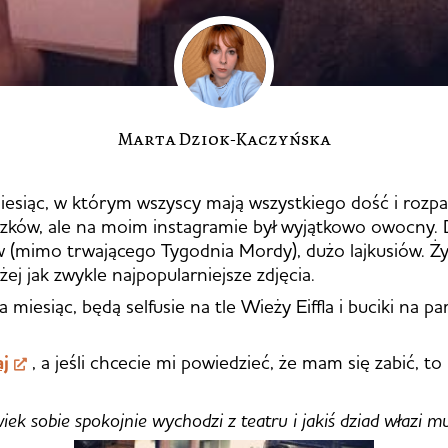
Marta Dziok-Kaczyńska
miesiąc, w którym wszyscy mają wszystkiego dość i rozpa
ązków, ale na moim instagramie był wyjątkowo owocny. 
w (mimo trwającego Tygodnia Mordy), dużo lajkusiów. Ży
ej jak zwykle najpopularniejsze zdjęcia.
 miesiąc, będą selfusie na tle Wieży Eiffla i buciki na p
aj
, a jeśli chcecie mi powiedzieć, że mam się zabić, t
iek sobie spokojnie wychodzi z teatru i jakiś dziad włazi m