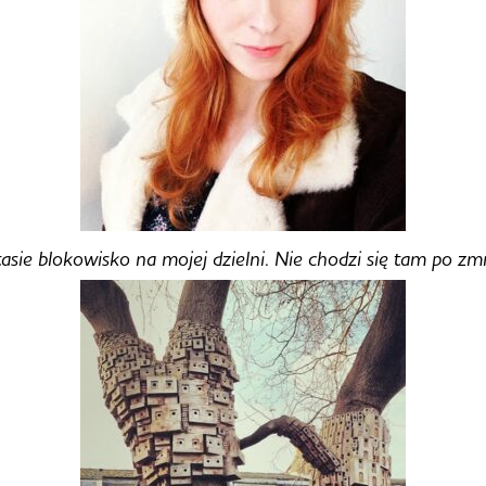
tasie blokowisko na mojej dzielni. Nie chodzi się tam po zm