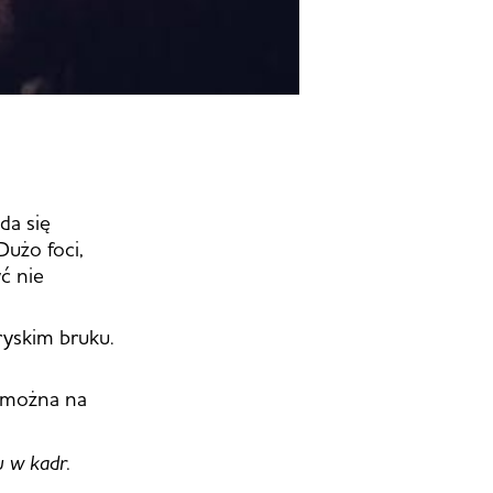
da się
Dużo foci,
ć nie
aryskim bruku.
o można na
u w kadr.