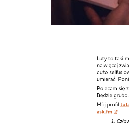
Luty to taki 
najwięcej zwi
dużo selfusió
umierać. Poniż
Polecam się za
Będzie grubo.
Mój profil
tut
ask.fm
1. Człow