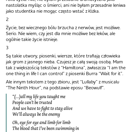
nastolatka myśląc o śmierci, ani nie byłam przesadnie leniwa
jako studentka nie mogąc często wstać z łóżka.
2
Życie, bez wiecznego bólu brzucha z nerwów, jest możliwe.
Serio. Nie wiem, czy jest dla mnie możliwe bez leków, ale
ogólnie takie życie istnieje.
3
Są takie utwory, piosenki, wiersze, które trafiają człowieka
jak grom z jasnego nieba. Czujesz je całą swoją osobą. Mam
tak z większością tekstów z “Hamiltona”, zwłaszcza “I am the
one thing in life I can control” z piosenki Burra “Wait for it”.
Ale innym tekstem z tego zbioru, jest “Lullaby” z musicalu
“The Ninth Hour”, na podstawie eposu “Beowulf”.
“(…)all my life you taught me
People can’t be trusted
And we have to fight to stay alive
We’ll always be the enemy
Oh, eye for eye and limb for limb
The blood that I’ve been swimming in