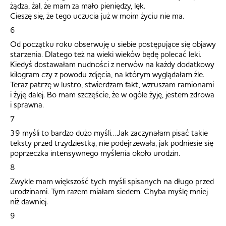
żądza, żal, że mam za mało pieniędzy, lęk.
Cieszę się, że tego uczucia już w moim życiu nie ma.
6
Od początku roku obserwuję u siebie postępujące się objawy
starzenia. Dlatego też na wieki wieków będę polecać leki.
Kiedyś dostawałam nudności z nerwów na każdy dodatkowy
kilogram czy z powodu zdjęcia, na którym wyglądałam źle.
Teraz patrzę w lustro, stwierdzam fakt, wzruszam ramionami
i żyję dalej. Bo mam szczęście, że w ogóle żyję, jestem zdrowa
i sprawna.
7
39 myśli to bardzo dużo myśli…Jak zaczynałam pisać takie
teksty przed trzydziestką, nie podejrzewała, jak podniesie się
poprzeczka intensywnego myślenia około urodzin.
8
Zwykle mam większość tych myśli spisanych na długo przed
urodzinami. Tym razem miałam siedem. Chyba myślę mniej
niż dawniej.
9