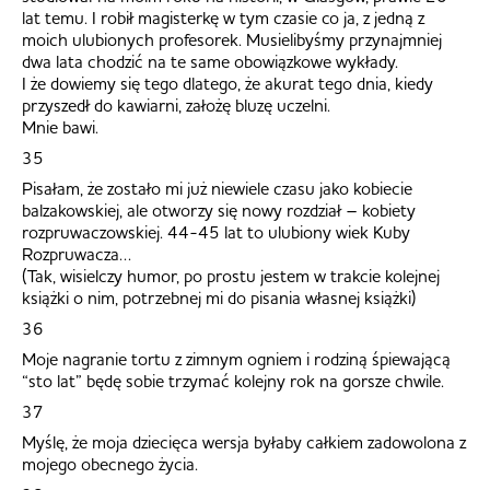
lat temu. I robił magisterkę w tym czasie co ja, z jedną z
moich ulubionych profesorek. Musielibyśmy przynajmniej
dwa lata chodzić na te same obowiązkowe wykłady.
I że dowiemy się tego dlatego, że akurat tego dnia, kiedy
przyszedł do kawiarni, założę bluzę uczelni.
Mnie bawi.
35
Pisałam, że zostało mi już niewiele czasu jako kobiecie
balzakowskiej, ale otworzy się nowy rozdział – kobiety
rozpruwaczowskiej. 44-45 lat to ulubiony wiek Kuby
Rozpruwacza…
(Tak, wisielczy humor, po prostu jestem w trakcie kolejnej
książki o nim, potrzebnej mi do pisania własnej książki)
36
Moje nagranie tortu z zimnym ogniem i rodziną śpiewającą
“sto lat” będę sobie trzymać kolejny rok na gorsze chwile.
37
Myślę, że moja dziecięca wersja byłaby całkiem zadowolona z
mojego obecnego życia.