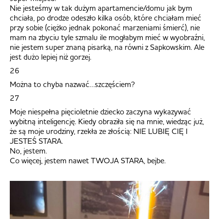
Nie jesteśmy w tak dużym apartamencie/domu jak bym
chciała, po drodze odeszło kilka osób, które chciałam mieć
przy sobie (ciężko jednak pokonać marzeniami śmierć), nie
mam na zbyciu tyle szmalu ile mogłabym mieć w wyobraźni,
nie jestem super znaną pisarką, na równi z Sapkowskim. Ale
jest dużo lepiej niż gorzej.
26
Można to chyba nazwać…szczęściem?
27
Moje niespełna pięcioletnie dziecko zaczyna wykazywać
wybitną inteligencję. Kiedy obraziła się na mnie, wiedząc już,
że są moje urodziny, rzekła ze złością: NIE LUBIĘ CIĘ I
JESTEŚ STARA.
No, jestem.
Co więcej, jestem nawet TWOJA STARA, bejbe.