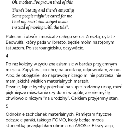
Oh, mother, I’ve grown tired of this
There’s beauty and there’s empathy
Some people might’ve cared for me
I hid my heart and stayed inside
Instead of moving with the tide”.
Polecam i utwór i musical z całego serca. Zresztą, cytat z
Beowulfa, który pada w libretto, będzie moim następnym
tatuażem. Po staroangielsku, oczywiście.
4
Po raz kolejny w życiu znalazłam się w bardzo przyjemnym
miejscu. Zapytana, co chcę na urodziny, odpowiadam, że nic.
Albo, że obojętnie. Bo naprawdę niczego mi nie potrzeba, nie
mam jakichś wielkich materialnych marzeń.
Pewnie, fajnie byłoby pojechać na super rodzinny urlop, mieć
piękniejsze mieszkanie czy dom i w ogóle, ale nie myślę
chwilowo o niczym “na urodziny”. Całkiem przyjemny stan.
5
Odnośnie zachcianek materialnych. Pamiętam fizyczne
odczucie paniki, takiego FOMO, kiedy będąc młodą
studentką przeglądałam ubrania na ASOSie. Ekscytacja,