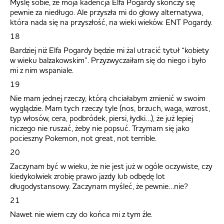
Myślę sobie, że moja kadencja Elfa Pogardy skończy się
pewnie za niedługo. Ale przyszła mi do głowy alternatywa,
która nada się na przyszłość, na wieki wieków. ENT Pogardy.
18
Bardziej niż Elfa Pogardy będzie mi żal utracić tytuł “kobiety
w wieku balzakowskim”. Przyzwyczaiłam się do niego i było
mi z nim wspaniale.
19
Nie mam jednej rzeczy, którą chciałabym zmienić w swoim
wyglądzie. Mam tych rzeczy tyle (nos, brzuch, waga, wzrost,
typ włosów, cera, podbródek, piersi, łydki…), że już lepiej
niczego nie ruszać, żeby nie popsuć. Trzymam się jako
pocieszny Pokemon, not great, not terrible.
20
Zaczynam być w wieku, że nie jest już w ogóle oczywiste, czy
kiedykolwiek zrobię prawo jazdy lub odbędę lot
długodystansowy. Zaczynam myśleć, że pewnie…nie?
21
Nawet nie wiem czy do końca mi z tym źle.