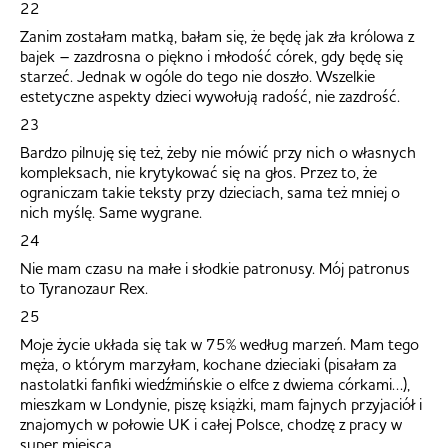
22
Zanim zostałam matką, bałam się, że będę jak zła królowa z
bajek – zazdrosna o piękno i młodość córek, gdy będę się
starzeć. Jednak w ogóle do tego nie doszło. Wszelkie
estetyczne aspekty dzieci wywołują radość, nie zazdrość.
23
Bardzo pilnuję się też, żeby nie mówić przy nich o własnych
kompleksach, nie krytykować się na głos. Przez to, że
ograniczam takie teksty przy dzieciach, sama też mniej o
nich myślę. Same wygrane.
24
Nie mam czasu na małe i słodkie patronusy. Mój patronus
to Tyranozaur Rex.
25
Moje życie układa się tak w 75% według marzeń. Mam tego
męża, o którym marzyłam, kochane dzieciaki (pisałam za
nastolatki fanfiki wiedźmińskie o elfce z dwiema córkami…),
mieszkam w Londynie, piszę książki, mam fajnych przyjaciół i
znajomych w połowie UK i całej Polsce, chodzę z pracy w
super miejsca.