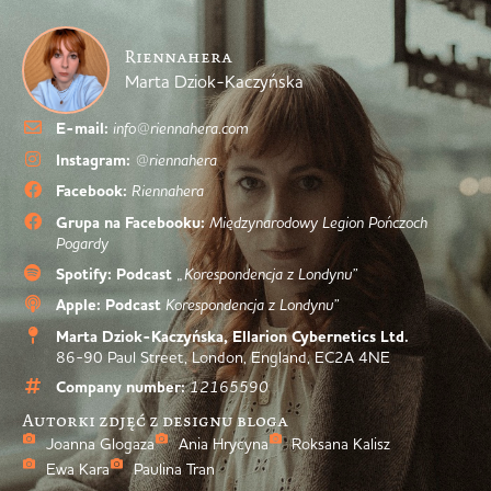
Riennahera
Marta Dziok-Kaczyńska
E-mail:
info@riennahera.com
Instagram:
@riennahera
Facebook:
Riennahera
Grupa na Facebooku:
Międzynarodowy Legion Pończoch
Pogardy
Spotify: Podcast
„Korespondencja z Londynu”
Apple: Podcast
Korespondencja z Londynu”
Marta Dziok-Kaczyńska, Ellarion Cybernetics Ltd.
86-90 Paul Street, London, England, EC2A 4NE
Company number:
12165590
Autorki zdjęć z designu bloga
Joanna Glogaza
Ania Hrycyna
Roksana Kalisz
Ewa Kara
Paulina Tran