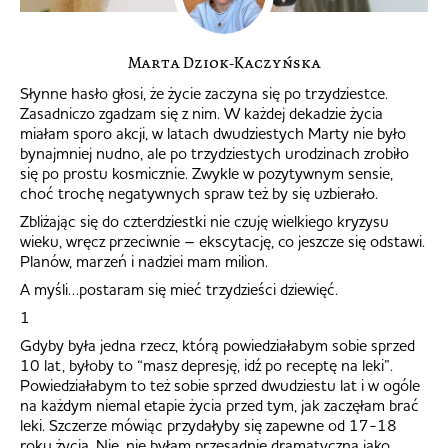
Marta Dziok-Kaczyńska
Słynne hasło głosi, że życie zaczyna się po trzydziestce.
Zasadniczo zgadzam się z nim. W każdej dekadzie życia
miałam sporo akcji, w latach dwudziestych Marty nie było
bynajmniej nudno, ale po trzydziestych urodzinach zrobiło
się po prostu kosmicznie. Zwykle w pozytywnym sensie,
choć trochę negatywnych spraw też by się uzbierało.
Zbliżając się do czterdziestki nie czuję wielkiego kryzysu
wieku, wręcz przeciwnie – ekscytację, co jeszcze się odstawi.
Planów, marzeń i nadziei mam milion.
A myśli…postaram się mieć trzydzieści dziewięć.
1
Gdyby była jedna rzecz, którą powiedziałabym sobie sprzed
10 lat, byłoby to “masz depresję, idź po receptę na leki”.
Powiedziałabym to też sobie sprzed dwudziestu lat i w ogóle
na każdym niemal etapie życia przed tym, jak zaczęłam brać
leki. Szczerze mówiąc przydałyby się zapewne od 17-18
roku życia. Nie, nie byłam przesadnie dramatyczna jako