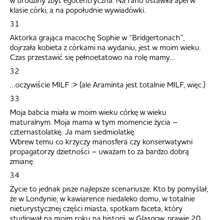
w urodziny zbyt egocentryczna. Na rano ustawiła apel w
klasie córki, a na popołudnie wywiadówki.
31
Aktorka grająca macochę Sophie w “Bridgertonach”,
dojrzała kobieta z córkami na wydaniu, jest w moim wieku.
Czas przestawić się pełnoetatowo na rolę mamy…
32
…oczywiście MILF :> (ale Araminta jest totalnie MILF, więc.)
33
Moja babcia miała w moim wieku córkę w wieku
maturalnym. Moja mama w tym momencie życia –
czternastolatkę. Ja mam siedmiolatkę.
Wbrew temu co krzyczy manosfera czy konserwatywni
propagatorzy dzietności – uważam to za bardzo dobrą
zmianę.
34
Życie to jednak pisze najlepsze scenariusze. Kto by pomyślał,
że w Londynie, w kawiarence niedaleko domu, w totalnie
nieturystycznej części miasta, spotkam faceta, który
studiował na moim roku na historii, w Glasgow, prawie 20