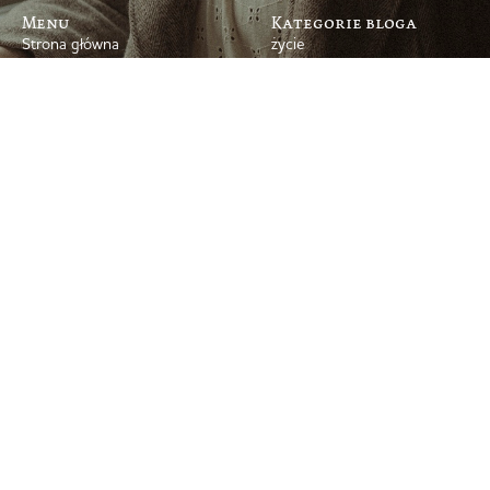
Menu
Kategorie bloga
Strona główna
życie
O mnie
emigracja
Książki
kulturalnie
Podcast
rodzicielstwo
Blog
styl
Współpracujmy
blogosfera
Newsletter
Kontakt
Archiwum bloga
Polityka prywatności
© 2008–2026 Marta Dziok-Kaczyńska
Projekt i wykonanie strony + troskliwa opieka
simplyyourself.pl