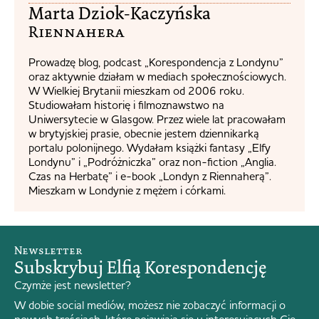
Marta Dziok-Kaczyńska
Riennahera​
Prowadzę blog, podcast „Korespondencja z Londynu”
oraz aktywnie działam w mediach społecznościowych.
W Wielkiej Brytanii mieszkam od 2006 roku.
Studiowałam historię i filmoznawstwo na
Uniwersytecie w Glasgow. Przez wiele lat pracowałam
w brytyjskiej prasie, obecnie jestem dziennikarką
portalu polonijnego. Wydałam książki fantasy „Elfy
Londynu” i „Podróżniczka” oraz non-fiction „Anglia.
Czas na Herbatę” i e-book „Londyn z Riennaherą”.
Mieszkam w Londynie z mężem i córkami.
Newsletter
Subskrybuj Elfią Korespondencję
Czymże jest newsletter?
W dobie social mediów, możesz nie zobaczyć informacji o
nowych treściach, które pojawiają się u interesujących Cię