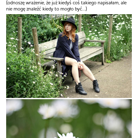
(odnoszę wrażenie, że już kiedyś coś takiego napisałam, ale
nie mogę znaleźć kiedy to mogło być…)