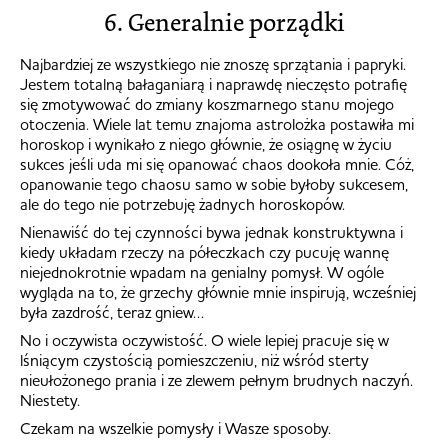
6. Generalnie porządki
Najbardziej ze wszystkiego nie znoszę sprzątania i papryki.
Jestem totalną bałaganiarą i naprawdę nieczęsto potrafię
się zmotywować do zmiany koszmarnego stanu mojego
otoczenia. Wiele lat temu znajoma astrolożka postawiła mi
horoskop i wynikało z niego głównie, że osiągnę w życiu
sukces jeśli uda mi się opanować chaos dookoła mnie. Cóż,
opanowanie tego chaosu samo w sobie byłoby sukcesem,
ale do tego nie potrzebuję żadnych horoskopów.
Nienawiść do tej czynności bywa jednak konstruktywna i
kiedy układam rzeczy na półeczkach czy pucuję wannę
niejednokrotnie wpadam na genialny pomysł. W ogóle
wygląda na to, że grzechy głównie mnie inspirują, wcześniej
była zazdrość, teraz gniew…
No i oczywista oczywistość. O wiele lepiej pracuje się w
lśniącym czystością pomieszczeniu, niż wśród sterty
nieułożonego prania i ze zlewem pełnym brudnych naczyń.
Niestety.
Czekam na wszelkie pomysły i Wasze sposoby.