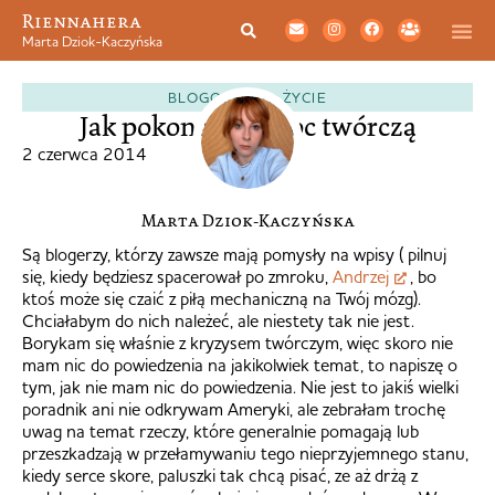
Riennahera
Marta Dziok-Kaczyńska
BLOGOSFERA
,
ŻYCIE
Jak pokonać niemoc twórczą
2 czerwca 2014
Marta Dziok-Kaczyńska
Są blogerzy, którzy zawsze mają pomysły na wpisy ( pilnuj
się, kiedy będziesz spacerował po zmroku,
Andrzej
, bo
ktoś może się czaić z piłą mechaniczną na Twój mózg).
Chciałabym do nich należeć, ale niestety tak nie jest.
Borykam się właśnie z kryzysem twórczym, więc skoro nie
mam nic do powiedzenia na jakikolwiek temat, to napiszę o
tym, jak nie mam nic do powiedzenia. Nie jest to jakiś wielki
poradnik ani nie odkrywam Ameryki, ale zebrałam trochę
uwag na temat rzeczy, które generalnie pomagają lub
przeszkadzają w przełamywaniu tego nieprzyjemnego stanu,
kiedy serce skore, paluszki tak chcą pisać, ze aż drżą z