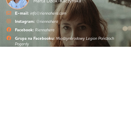
Marta Dziok-Kaczyńska
E-mail:
info@riennahera.com
Instagram:
@riennahera
Facebook:
Riennahera
Grupa na Facebooku:
Międzynarodowy Legion Pończoch
Pogardy
Spotify: Podcast
„Korespondencja z Londynu”
Apple: Podcast
Korespondencja z Londynu”
Marta Dziok-Kaczyńska, Ellarion Cybernetics Ltd.
86-90 Paul Street, London, England, EC2A 4NE
Company number:
12165590
Autorki zdjęć z designu bloga
Joanna Glogaza
Ania Hrycyna
Roksana Kalisz
Ewa Kara
Paulina Tran
Menu
Kategorie bloga
Strona główna
życie
O mnie
emigracja