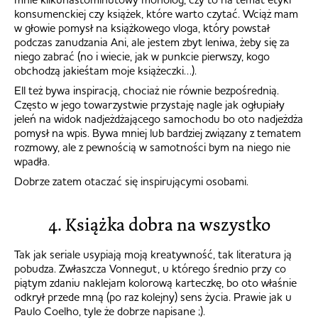
konsumenckiej czy książek, które warto czytać. Wciąż mam
w głowie pomysł na książkowego vloga, który powstał
podczas zanudzania Ani, ale jestem zbyt leniwa, żeby się za
niego zabrać (no i wiecie, jak w punkcie pierwszy, kogo
obchodzą jakieśtam moje książeczki…).
Ell też bywa inspiracją, chociaż nie równie bezpośrednią.
Często w jego towarzystwie przystaję nagle jak ogłupiały
jeleń na widok nadjeżdżającego samochodu bo oto nadjeżdża
pomysł na wpis. Bywa mniej lub bardziej związany z tematem
rozmowy, ale z pewnością w samotności bym na niego nie
wpadła.
Dobrze zatem otaczać się inspirującymi osobami.
4. Książka dobra na wszystko
Tak jak seriale usypiają moją kreatywność, tak literatura ją
pobudza. Zwłaszcza Vonnegut, u którego średnio przy co
piątym zdaniu naklejam kolorową karteczkę, bo oto właśnie
odkrył przede mną (po raz kolejny) sens życia. Prawie jak u
Paulo Coelho, tyle że dobrze napisane ;).