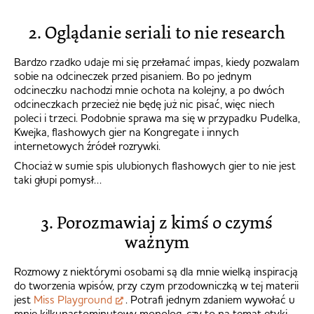
2. Oglądanie seriali to nie research
Bardzo rzadko udaje mi się przełamać impas, kiedy pozwalam
sobie na odcineczek przed pisaniem. Bo po jednym
odcineczku nachodzi mnie ochota na kolejny, a po dwóch
odcineczkach przecież nie będę już nic pisać, więc niech
poleci i trzeci. Podobnie sprawa ma się w przypadku Pudelka,
Kwejka, flashowych gier na Kongregate i innych
internetowych źródeł rozrywki.
Chociaż w sumie spis ulubionych flashowych gier to nie jest
taki głupi pomysł…
3. Porozmawiaj z kimś o czymś
ważnym
Rozmowy z niektórymi osobami są dla mnie wielką inspiracją
do tworzenia wpisów, przy czym przodowniczką w tej materii
jest
Miss Playground
. Potrafi jednym zdaniem wywołać u
mnie kilkunastominutowy monolog, czy to na temat etyki