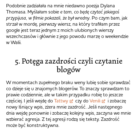
Podobnie zadziałała na mnie niedawno poezja Dylana
Thomasa. Myślałam sobie
e tam, co będę czytać jakiegoś
przypijusa, w filmie pokazali, że był wredny
. Po czym bam, jak
strzał w mordę, pierwszy wiersz, na który trafiłam przez
google jest teraz jednym z moich ulubionych wierszy
wszechczasów i głównie z jego powodu marzę o weekendzie
w Walii.
5. Potęga zazdrości czyli czytanie
blogów
W momentach zupełnego braku weny lubię sobie sprawdzać
co dzieje się u znajomych blogerów. To znaczy sprawdzam to
prawie codziennie, ale w takim przypadku robię to jeszcze
częściej. I jeśli wejdę do
Tattwy
czy do
Venili
i zobaczę
nowy lśniący wpis, zżera mnie zazdrość. Jeśli następnego
dnia wejdę ponownie i zobaczę kolejny wpis, zaczyna we mnie
wzbierać agresja. Z tej agresji rodzą się teksty. Zazdrość
może być konstruktywna.