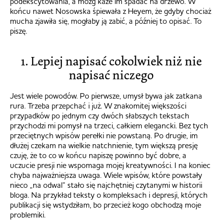
podekscytowania, a mózg każe im spadać na drzewo. W
końcu nawet Nosowska śpiewała z Heyem, że gdyby chociaż
mucha zjawiła się, mogłaby ją zabić, a później to opisać. To
piszę.
1. Lepiej napisać cokolwiek niż nie
napisać niczego
Jest wiele powodów. Po pierwsze, umysł bywa jak zatkana
rura. Trzeba przepchać i już. W znakomitej większości
przypadków po jednym czy dwóch słabszych tekstach
przychodzi mi pomysł na trzeci, całkiem elegancki. Bez tych
przeciętnych wpisów perełki nie powstaną. Po drugie, im
dłużej czekam na wielkie natchnienie, tym większą presję
czuję, że to co w końcu napiszę powinno być dobre, a
uczucie presji nie wspomaga mojej kreatywności. I na koniec
chyba najważniejsza uwaga. Wiele wpisów, które powstały
nieco „na odwal” stało się najchętniej czytanymi w historii
bloga. Na przykład teksty o kompleksach i depresji, których
publikacji się wstydziłam, bo przecież kogo obchodzą moje
problemiki.