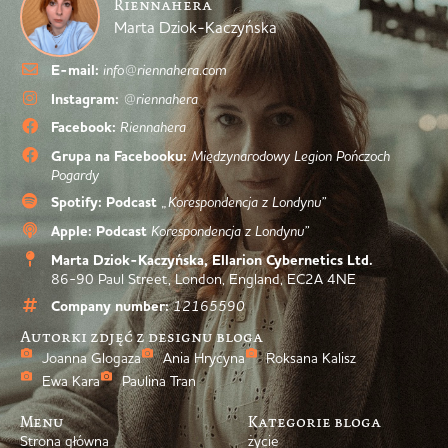
Riennahera
Marta Dziok-Kaczyńska
E-mail:
info@riennahera.com
Instagram:
@riennahera
Facebook:
Riennahera
Grupa na Facebooku:
Międzynarodowy Legion Pończoch
Pogardy
Spotify: Podcast
„Korespondencja z Londynu”
Apple: Podcast
Korespondencja z Londynu”
Marta Dziok-Kaczyńska, Ellarion Cybernetics Ltd.
86-90 Paul Street, London, England, EC2A 4NE
Company number:
12165590
Autorki zdjęć z designu bloga
Joanna Glogaza
Ania Hrycyna
Roksana Kalisz
Ewa Kara
Paulina Tran
Menu
Kategorie bloga
Strona główna
życie