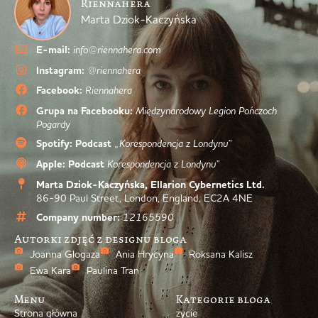
Riennahera
Marta Dziok-Kaczyńska
E-mail:
info@riennahera.com
Instagram:
@riennahera
Facebook:
Riennahera
Grupa na Facebooku:
Międzynarodowy Legion Pończoch
Pogardy
Spotify: Podcast
„Korespondencja z Londynu”
Apple: Podcast
Korespondencja z Londynu”
Marta Dziok-Kaczyńska, Ellarion Cybernetics Ltd.
86-90 Paul Street, London, England, EC2A 4NE
Company number:
12165590
Autorki zdjęć z designu bloga
Joanna Glogaza
Ania Hrycyna
Roksana Kalisz
Ewa Kara
Paulina Tran
Menu
Kategorie bloga
Strona główna
życie