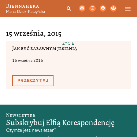
Riennahera
Marta Dziok-Kaczyńska
15 września, 2015
ŻYCIE
Jak być zabawnym jesienią
15 września 2015
...
PRZECZYTAJ
Newsletter
Subskrybuj Elfią Korespondencję
Czymże jest newsletter?