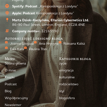
Spotify: Podcast
„Korespondencja z Londynu”
Apple: Podcast
Korespondencja z Londynu”
Marta Dziok-Kaczyńska, Ellarion Cybernetics Ltd.
86-90 Paul Street, London, England, EC2A 4NE
Company number:
12165590
Autorki zdjęć z designu bloga
Joanna Glogaza
Ania Hrycyna
Roksana Kalisz
Ewa Kara
Paulina Tran
Menu
Kategorie bloga
Strona główna
życie
O mnie
emigracja
Książki
kulturalnie
Podcast
rodzicielstwo
Blog
styl
Współpracujmy
blogosfera
Newsletter