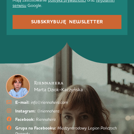
serwisu
Google.
SUBSKRYBUJĘ NEWSLETTER
Riennahera
Marta Dziok-Kaczyńska
E-mail:
info@riennahera.com
Instagram:
@riennahera
Facebook:
Riennahera
Grupa na Facebooku:
Międzynarodowy Legion Pończoch
Pogardy