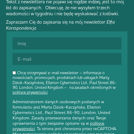
Tekst z newslettera nie pojawi się nigdzie indziej, jest to mój
list do zapisanych. Obiecuję, że nie wysyłam trzech
wiadomości w tygodniu i nie będę wyskakiwać z lodówki.
Zapraszam Cię do zapisania się na mój newsletter
Elfia
Korespondencja
.
Chcę otrzymywać e-mail newsletter – informacje o
nowościach, promocjach, produktach lub usługach Marty
Dziok-Kaczyńskiej, Ellarion Cybernetics Ltd., Paul Street 86-
90, London, United Kingdom – na zasadach określonych w
polityce prywatności
.
Administratorem danych osobowych podanych w
formularzu jest Marta Dziok-Kaczyńska, Ellarion
Cybernetics Ltd., Paul Street 86-90, London, United
Kingdom. Zasady przetwarzania danych oraz Twoje
uprawnienia z tym związane opisane są w
polityce
prywatności
. Ta strona jest chroniona przez reCAPTCHA.
Mają zastosowanie
polityka prywatności
oraz
regulamin