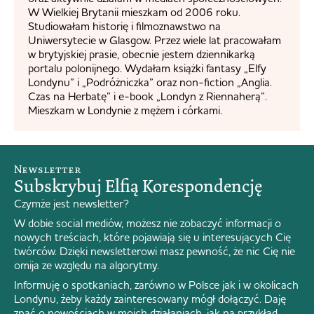
W Wielkiej Brytanii mieszkam od 2006 roku.
Studiowałam historię i filmoznawstwo na
Uniwersytecie w Glasgow. Przez wiele lat pracowałam
w brytyjskiej prasie, obecnie jestem dziennikarką
portalu polonijnego. Wydałam książki fantasy „Elfy
Londynu” i „Podróżniczka” oraz non-fiction „Anglia.
Czas na Herbatę” i e-book „Londyn z Riennaherą”.
Mieszkam w Londynie z mężem i córkami.
Newsletter
Subskrybuj Elfią Korespondencję
Czymże jest newsletter?
W dobie social mediów, możesz nie zobaczyć informacji o
nowych treściach, które pojawiają się u interesujących Cię
twórców. Dzięki newsletterowi masz pewność, że nic Cię nie
omija ze względu na algorytmy.
Informuję o spotkaniach, zarówno w Polsce jak i w okolicach
Londynu, żeby każdy zainteresowany mógł dołączyć. Daję
znać o nowościach w moich działaniach, jak na przykład