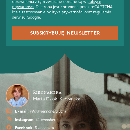
uprawnienia z tym związane opisane są w
polityce
prywatności
. Ta strona jest chroniona przez reCAPTCHA.
Mają zastosowanie
polityka prywatności
oraz
regulamin
serwisu
Google.
SUBSKRYBUJĘ NEWSLETTER
Riennahera
Marta Dziok-Kaczyńska
E-mail:
info@riennahera.com
Instagram:
@riennahera
Facebook:
Riennahera