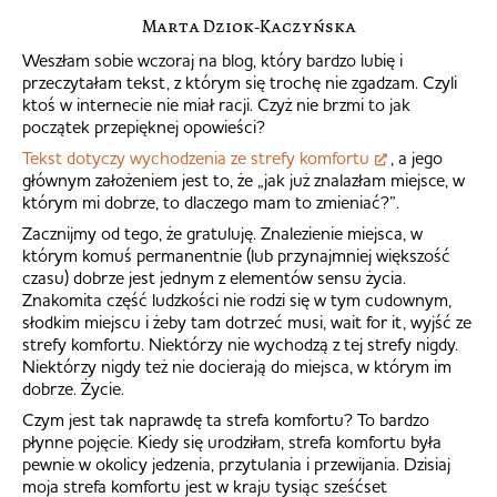
Marta Dziok-Kaczyńska
Weszłam sobie wczoraj na blog, który bardzo lubię i
przeczytałam tekst, z którym się trochę nie zgadzam. Czyli
ktoś w internecie nie miał racji. Czyż nie brzmi to jak
początek przepięknej opowieści?
Tekst dotyczy wychodzenia ze strefy komfortu
, a jego
głównym założeniem jest to, że „jak już znalazłam miejsce, w
którym mi dobrze, to dlaczego mam to zmieniać?”.
Zacznijmy od tego, że gratuluję. Znalezienie miejsca, w
którym komuś permanentnie (lub przynajmniej większość
czasu) dobrze jest jednym z elementów sensu życia.
Znakomita część ludzkości nie rodzi się w tym cudownym,
słodkim miejscu i żeby tam dotrzeć musi, wait for it, wyjść ze
strefy komfortu. Niektórzy nie wychodzą z tej strefy nigdy.
Niektórzy nigdy też nie docierają do miejsca, w którym im
dobrze. Życie.
Czym jest tak naprawdę ta strefa komfortu? To bardzo
płynne pojęcie. Kiedy się urodziłam, strefa komfortu była
pewnie w okolicy jedzenia, przytulania i przewijania. Dzisiaj
moja strefa komfortu jest w kraju tysiąc sześćset