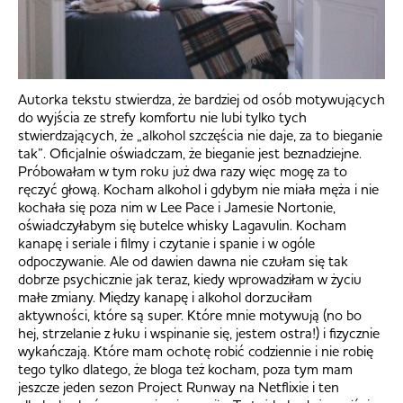
Autorka tekstu stwierdza, że bardziej od osób motywujących
do wyjścia ze strefy komfortu nie lubi tylko tych
stwierdzających, że „alkohol szczęścia nie daje, za to bieganie
tak”. Oficjalnie oświadczam, że bieganie jest beznadziejne.
Próbowałam w tym roku już dwa razy więc mogę za to
ręczyć głową. Kocham alkohol i gdybym nie miała męża i nie
kochała się poza nim w Lee Pace i Jamesie Nortonie,
oświadczyłabym się butelce whisky Lagavulin. Kocham
kanapę i seriale i filmy i czytanie i spanie i w ogóle
odpoczywanie. Ale od dawien dawna nie czułam się tak
dobrze psychicznie jak teraz, kiedy wprowadziłam w życiu
małe zmiany. Między kanapę i alkohol dorzuciłam
aktywności, które są super. Które mnie motywują (no bo
hej, strzelanie z łuku i wspinanie się, jestem ostra!) i fizycznie
wykańczają. Które mam ochotę robić codziennie i nie robię
tego tylko dlatego, że bloga też kocham, poza tym mam
jeszcze jeden sezon Project Runway na Netflixie i ten