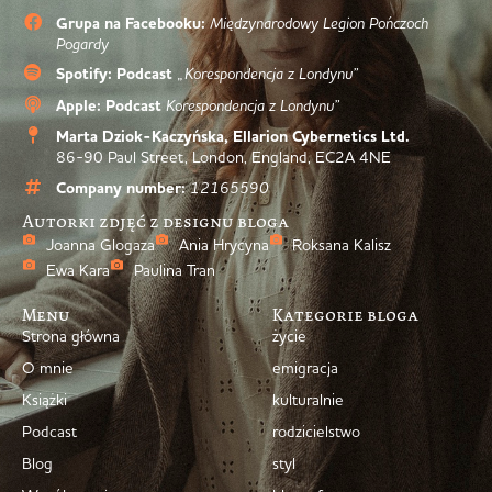
Grupa na Facebooku:
Międzynarodowy Legion Pończoch
Pogardy
Spotify: Podcast
„Korespondencja z Londynu”
Apple: Podcast
Korespondencja z Londynu”
Marta Dziok-Kaczyńska, Ellarion Cybernetics Ltd.
86-90 Paul Street, London, England, EC2A 4NE
Company number:
12165590
Autorki zdjęć z designu bloga
Joanna Glogaza
Ania Hrycyna
Roksana Kalisz
Ewa Kara
Paulina Tran
Menu
Kategorie bloga
Strona główna
życie
O mnie
emigracja
Książki
kulturalnie
Podcast
rodzicielstwo
Blog
styl