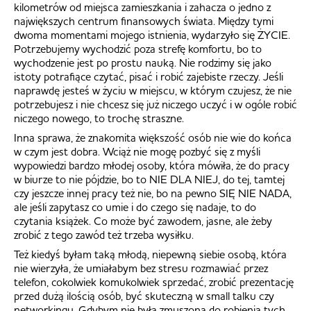
kilometrów od miejsca zamieszkania i zahacza o jedno z
największych centrum finansowych świata. Między tymi
dwoma momentami mojego istnienia, wydarzyło się ŻYCIE.
Potrzebujemy wychodzić poza strefę komfortu, bo to
wychodzenie jest po prostu nauką. Nie rodzimy się jako
istoty potrafiące czytać, pisać i robić zajebiste rzeczy. Jeśli
naprawdę jesteś w życiu w miejscu, w którym czujesz, że nie
potrzebujesz i nie chcesz się już niczego uczyć i w ogóle robić
niczego nowego, to trochę straszne.
Inna sprawa, że znakomita większość osób nie wie do końca
w czym jest dobra. Wciąż nie mogę pozbyć się z myśli
wypowiedzi bardzo młodej osoby, która mówiła, że do pracy
w biurze to nie pójdzie, bo to NIE DLA NIEJ, do tej, tamtej
czy jeszcze innej pracy też nie, bo na pewno SIĘ NIE NADA,
ale jeśli zapytasz co umie i do czego się nadaje, to do
czytania książek. Co może być zawodem, jasne, ale żeby
zrobić z tego zawód też trzeba wysiłku.
Też kiedyś byłam taką młodą, niepewną siebie osobą, która
nie wierzyła, że umiałabym bez stresu rozmawiać przez
telefon, cokolwiek komukolwiek sprzedać, zrobić prezentację
przed dużą ilością osób, być skuteczną w small talku czy
networkingu. Gdybym nie była zmuszona do robienia tych