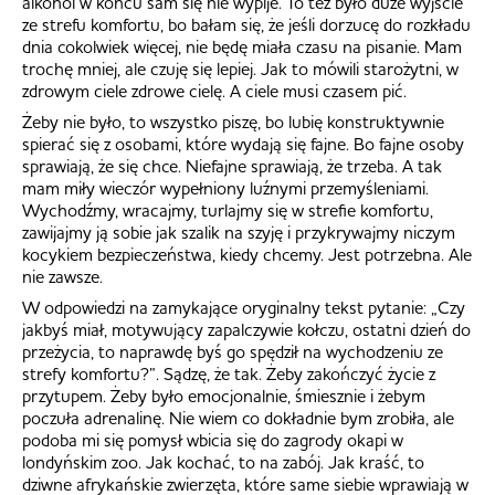
alkohol w końcu sam się nie wypije. To też było duże wyjście
ze strefu komfortu, bo bałam się, że jeśli dorzucę do rozkładu
dnia cokolwiek więcej, nie będę miała czasu na pisanie. Mam
trochę mniej, ale czuję się lepiej. Jak to mówili starożytni, w
zdrowym ciele zdrowe cielę. A ciele musi czasem pić.
Żeby nie było, to wszystko piszę, bo lubię konstruktywnie
spierać się z osobami, które wydają się fajne. Bo fajne osoby
sprawiają, że się chce. Niefajne sprawiają, że trzeba. A tak
mam miły wieczór wypełniony luźnymi przemyśleniami.
Wychodźmy, wracajmy, turlajmy się w strefie komfortu,
zawijajmy ją sobie jak szalik na szyję i przykrywajmy niczym
kocykiem bezpieczeństwa, kiedy chcemy. Jest potrzebna. Ale
nie zawsze.
W odpowiedzi na zamykające oryginalny tekst pytanie: „Czy
jakbyś miał, motywujący zapalczywie kołczu, ostatni dzień do
przeżycia, to naprawdę byś go spędził na wychodzeniu ze
strefy komfortu?”. Sądzę, że tak. Żeby zakończyć życie z
przytupem. Żeby było emocjonalnie, śmiesznie i żebym
poczuła adrenalinę. Nie wiem co dokładnie bym zrobiła, ale
podoba mi się pomysł wbicia się do zagrody okapi w
londyńskim zoo. Jak kochać, to na zabój. Jak kraść, to
dziwne afrykańskie zwierzęta, które same siebie wprawiają w