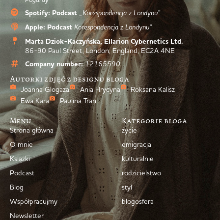
Spotify: Podcast
„Korespondencja z Londynu”
Apple: Podcast
Korespondencja z Londynu”
Marta Dziok-Kaczyńska, Ellarion Cybernetics Ltd.
86-90 Paul Street, London, England, EC2A 4NE
Company number:
12165590
Autorki zdjęć z designu bloga
Joanna Glogaza
Ania Hrycyna
Roksana Kalisz
Ewa Kara
Paulina Tran
Menu
Kategorie bloga
Strona główna
życie
O mnie
emigracja
Książki
kulturalnie
Podcast
rodzicielstwo
Blog
styl
Współpracujmy
blogosfera
Newsletter