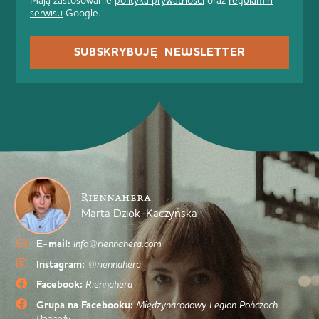
serwisu
Google.
SUBSKRYBUJĘ NEWSLETTER
Riennahera
Marta Dziok-Kaczyńska
E-mail:
info@riennahera.com
Instagram:
@riennahera
Facebook:
Riennahera
Grupa na Facebooku:
Międzynarodowy Legion Pończoch
Pogardy