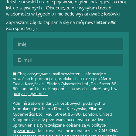
Tekst z newslettera nie pojawi się nigdzie indziej, jest to mój
list do zapisanych. Obiecuję, że nie wysyłam trzech
wiadomości w tygodniu i nie będę wyskakiwać z lodówki.
Zapraszam Cię do zapisania się na mój newsletter
Elfia
Korespondencja
.
Chcę otrzymywać e-mail newsletter – informacje o
nowościach, promocjach, produktach lub usługach Marty
Dziok-Kaczyńskiej, Ellarion Cybernetics Ltd., Paul Street 86-
90, London, United Kingdom – na zasadach określonych w
polityce prywatności
.
Administratorem danych osobowych podanych w
formularzu jest Marta Dziok-Kaczyńska, Ellarion
Cybernetics Ltd., Paul Street 86-90, London, United
Kingdom. Zasady przetwarzania danych oraz Twoje
uprawnienia z tym związane opisane są w
polityce
prywatności
. Ta strona jest chroniona przez reCAPTCHA.
Mają zastosowanie
polityka prywatności
oraz
regulamin