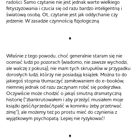
radości. Samo czytanie nie jest jednak warte wielkiego
fetyszyzowania i czucia się od razu bardzo inteligentną i
światową osobą. Ot, czytanie jest jak oddychanie czy
jedzenie. W zasadzie czynnością fizjologiczną.
♦
Właśnie z tego powodu, choć generalnie staram się nie
oceniać ludzi po pozorach (wiadomo, nie zawsze wychodzi,
ale walczę z pokusą), nie mam tych skrupułów w przypadku
dorosłych ludzi, którzy nie posiadają książek. Można to do
jakiegoś stopnia tłumaczyć zamiłowaniem do e-booków,
niemniej jednak od razu zaczynam robić się podejrzliwa.
Oczywiście może chodzić o jakąś smutną dramatyczną
historię (“zbankrutowałem i aby przeżyć musiałem moje
książki zjeść/sprzedać/spalić w kominku żeby przetrwać
zimę”), ale możemy też po prostu mieć do czynienia z
wyjątkowym psychopatą. Lepiej nie ryzykować!
♦