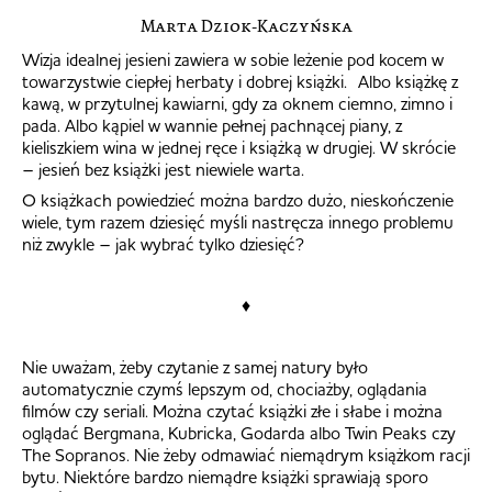
Marta Dziok-Kaczyńska
Wizja idealnej jesieni zawiera w sobie leżenie pod kocem w
towarzystwie ciepłej herbaty i dobrej książki.
Albo książkę z
kawą, w przytulnej kawiarni, gdy za oknem ciemno, zimno i
pada. Albo kąpiel w wannie pełnej pachnącej piany, z
kieliszkiem wina w jednej ręce i książką w drugiej. W skrócie
– jesień bez książki jest niewiele warta.
O książkach powiedzieć można bardzo dużo, nieskończenie
wiele, tym razem dziesięć myśli nastręcza innego problemu
niż zwykle – jak wybrać tylko dziesięć?
♦
Nie uważam, żeby czytanie z samej natury było
automatycznie czymś lepszym od, chociażby, oglądania
filmów czy seriali. Można czytać książki złe i słabe i można
oglądać Bergmana, Kubricka, Godarda albo Twin Peaks czy
The Sopranos. Nie żeby odmawiać niemądrym książkom racji
bytu. Niektóre bardzo niemądre książki sprawiają sporo