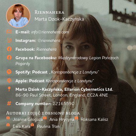
Riennahera
Marta Dziok-Kaczyńska
E-mail:
info@riennahera.com
Instagram:
@riennahera
Facebook:
Riennahera
Grupa na Facebooku:
Międzynarodowy Legion Pończoch
Pogardy
Spotify: Podcast
„Korespondencja z Londynu”
Apple: Podcast
Korespondencja z Londynu”
Marta Dziok-Kaczyńska, Ellarion Cybernetics Ltd.
86-90 Paul Street, London, England, EC2A 4NE
Company number:
12165590
Autorki zdjęć z designu bloga
Joanna Glogaza
Ania Hrycyna
Roksana Kalisz
Ewa Kara
Paulina Tran