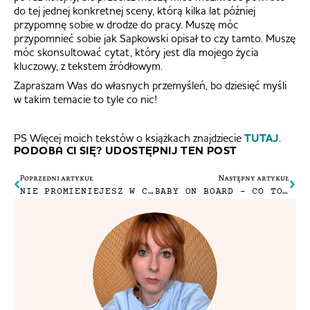
do tej jednej konkretnej sceny, którą kilka lat później
przypomnę sobie w drodze do pracy. Muszę móc
przypomnieć sobie jak Sapkowski opisał to czy tamto. Muszę
móc skonsultować cytat, który jest dla mojego życia
kluczowy, z tekstem źródłowym.
Zapraszam Was do własnych przemyśleń, bo dziesięć myśli
w takim temacie to tyle co nic!
PS Więcej moich tekstów o książkach znajdziecie
TUTAJ
.
PODOBA CI SIĘ? UDOSTĘPNIJ TEN POST
Poprzedni artykuł
Następny artykuł
NIE PROMIENIEJESZ W CIĄŻY? SPOKO, JA TEŻ NIE.
BABY ON BOARD – CO TO ZA ZNACZEK I CZY DZIAŁA?