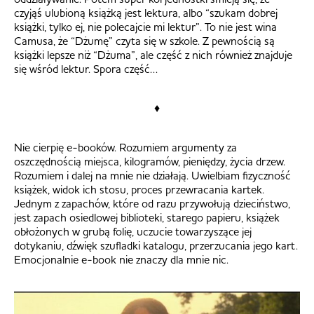
czyjąś ulubioną książką jest lektura, albo “szukam dobrej
książki, tylko ej, nie polecajcie mi lektur”. To nie jest wina
Camusa, że “Dżumę” czyta się w szkole. Z pewnością są
książki lepsze niż “Dżuma”, ale część z nich również znajduje
się wśród lektur. Spora część…
♦
Nie cierpię e-booków. Rozumiem argumenty za
oszczędnością miejsca, kilogramów, pieniędzy, życia drzew.
Rozumiem i dalej na mnie nie działają. Uwielbiam fizyczność
książek, widok ich stosu, proces przewracania kartek.
Jednym z zapachów, które od razu przywołują dzieciństwo,
jest zapach osiedlowej biblioteki, starego papieru, książek
obłożonych w grubą folię, uczucie towarzyszące jej
dotykaniu, dźwięk szufladki katalogu, przerzucania jego kart.
Emocjonalnie e-book nie znaczy dla mnie nic.