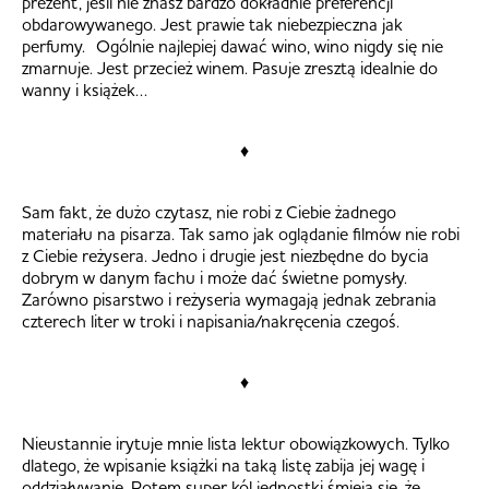
prezent, jeśli nie znasz bardzo dokładnie preferencji
obdarowywanego. Jest prawie tak niebezpieczna jak
perfumy.
Ogólnie najlepiej dawać wino, wino nigdy się nie
zmarnuje. Jest przecież winem. Pasuje zresztą idealnie do
wanny i książek…
♦
Sam fakt, że dużo czytasz, nie robi z Ciebie żadnego
materiału na pisarza. Tak samo jak oglądanie filmów nie robi
z Ciebie reżysera. Jedno i drugie jest niezbędne do bycia
dobrym w danym fachu i może dać świetne pomysły.
Zarówno pisarstwo i reżyseria wymagają jednak zebrania
czterech liter w troki i napisania/nakręcenia czegoś.
♦
Nieustannie irytuje mnie lista lektur obowiązkowych. Tylko
dlatego, że wpisanie książki na taką listę zabija jej wagę i
oddziaływanie. Potem super kól jednostki śmieją się, że