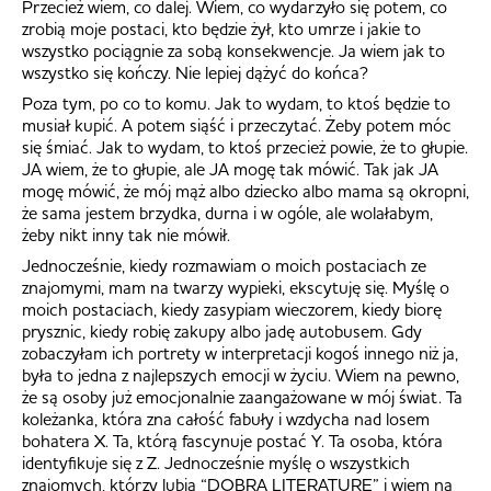
Przecież wiem, co dalej. Wiem, co wydarzyło się potem, co
zrobią moje postaci, kto będzie żył, kto umrze i jakie to
wszystko pociągnie za sobą konsekwencje. Ja wiem jak to
wszystko się kończy. Nie lepiej dążyć do końca?
Poza tym, po co to komu. Jak to wydam, to ktoś będzie to
musiał kupić. A potem siąść i przeczytać. Żeby potem móc
się śmiać. Jak to wydam, to ktoś przecież powie, że to głupie.
JA wiem, że to głupie, ale JA mogę tak mówić. Tak jak JA
mogę mówić, że mój mąż albo dziecko albo mama są okropni,
że sama jestem brzydka, durna i w ogóle, ale wolałabym,
żeby nikt inny tak nie mówił.
Jednocześnie, kiedy rozmawiam o moich postaciach ze
znajomymi, mam na twarzy wypieki, ekscytuję się. Myślę o
moich postaciach, kiedy zasypiam wieczorem, kiedy biorę
prysznic, kiedy robię zakupy albo jadę autobusem. Gdy
zobaczyłam ich portrety w interpretacji kogoś innego niż ja,
była to jedna z najlepszych emocji w życiu. Wiem na pewno,
że są osoby już emocjonalnie zaangażowane w mój świat. Ta
koleżanka, która zna całość fabuły i wzdycha nad losem
bohatera X. Ta, którą fascynuje postać Y. Ta osoba, która
identyfikuje się z Z. Jednocześnie myślę o wszystkich
znajomych, którzy lubią “DOBRĄ LITERATURĘ” i wiem na