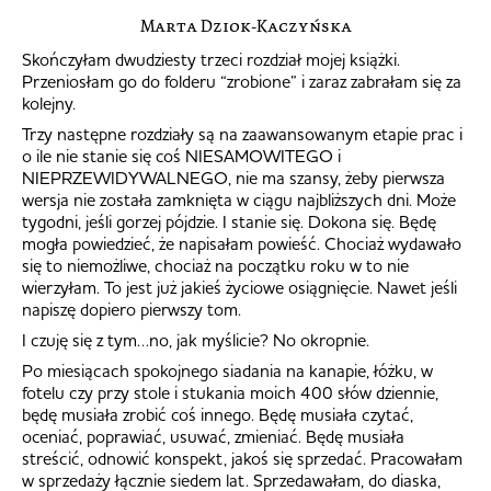
Marta Dziok-Kaczyńska
Skończyłam dwudziesty trzeci rozdział mojej książki.
Przeniosłam go do folderu “zrobione” i zaraz zabrałam się za
kolejny.
Trzy następne rozdziały są na zaawansowanym etapie prac i
o ile nie stanie się coś NIESAMOWITEGO i
NIEPRZEWIDYWALNEGO, nie ma szansy, żeby pierwsza
wersja nie została zamknięta w ciągu najbliższych dni. Może
tygodni, jeśli gorzej pójdzie. I stanie się. Dokona się. Będę
mogła powiedzieć, że napisałam powieść. Chociaż wydawało
się to niemożliwe, chociaż na początku roku w to nie
wierzyłam. To jest już jakieś życiowe osiągnięcie. Nawet jeśli
napiszę dopiero pierwszy tom.
I czuję się z tym…no, jak myślicie? No okropnie.
Po miesiącach spokojnego siadania na kanapie, łóżku, w
fotelu czy przy stole i stukania moich 400 słów dziennie,
będę musiała zrobić coś innego. Będę musiała czytać,
oceniać, poprawiać, usuwać, zmieniać. Będę musiała
streścić, odnowić konspekt, jakoś się sprzedać. Pracowałam
w sprzedaży łącznie siedem lat. Sprzedawałam, do diaska,