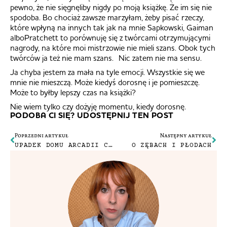
pewno, że nie sięgnęliby nigdy po moją książkę. Że im się nie
spodoba. Bo chociaż zawsze marzyłam, żeby pisać rzeczy,
które wpłyną na innych tak jak na mnie Sapkowski, Gaiman
alboPratchett to porównuję się z twórcami otrzymującymi
nagrody, na które moi mistrzowie nie mieli szans. Obok tych
twórców ja też nie mam szans. Nic zatem nie ma sensu.
Ja chyba jestem za mała na tyle emocji. Wszystkie się we
mnie nie mieszczą. Może kiedyś dorosnę i je pomieszczę.
Może to byłby lepszy czas na książki?
Nie wiem tylko czy dożyję momentu, kiedy dorosnę.
PODOBA CI SIĘ? UDOSTĘPNIJ TEN POST
Poprzedni artykuł
Następny artykuł
UPADEK DOMU ARCADII CZYLI WSPOMNIENIA O TOPSHOPIE
O ZĘBACH I PŁODACH