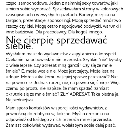
części samochodowe. Jeden z najmniej sexy towarów, jaki
umiem sobie wyobrazić. Sprzedawałam strony w kolorowych
czasopismach i w zwykłych gazetach. Banery, miejsca na
targach, prezentacje, sponsoringi. Mogę sprzedać mnóstwo
rzeczy czy idei. Mogę ostro negocjować podwyżki, warunki i
inne badziewia. Dla pracodawcy. Dla kogoś innego.
Nie cierpię sprzedawać
siebie.
Wysłałam maile do wydawnictw z zapytaniem o konspekt.
Czekanie na odpowiedź mnie przerasta. Szybkie “nie” byłoby
o wiele lepsze. Czy adresat mną gardzi? Czy się ze mnie
śmieje? E, może wcale nie. Może jest zajęty. Może jest na
urlopie. Może szuka komu najlepiej sprawę przekazać? Nie,
na pewno nie. Jednak raczej, nie, na pewno się śmieje. Więc
czemu po prostu nie napisze, że mam spadać, zamiast
okrutnie się ze mnie śmiać? ZŁY ADRESAT. Taka biedna ja.
Najbiedniejsza.
Mam sporo kontaktów w sporej ilości wydawnictw, z
pewnością do zdobycia są kolejne. Myśl o czekaniu na
odpowiedź od każdego z nich przeraża mnie i przerasta.
Zamiast cokolwiek wydawać, wolałabym sobie dalej pisać.