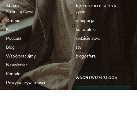
Menu
Kategorie bloga
Strona główna
życie
O mnie
emigracja
Książki
kulturalnie
Podcast
rodzicielstwo
Blog
styl
Współpracujmy
blogosfera
Newsletter
Kontakt
Archiwum bloga
Polityka prywatności
© 2008–2026 Marta Dziok-Kaczyńska
Projekt i wykonanie strony + troskliwa opieka
simplyyourself.pl