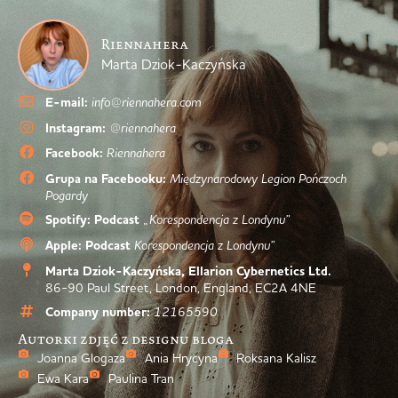
Riennahera
Marta Dziok-Kaczyńska
E-mail:
info@riennahera.com
Instagram:
@riennahera
Facebook:
Riennahera
Grupa na Facebooku:
Międzynarodowy Legion Pończoch
Pogardy
Spotify: Podcast
„Korespondencja z Londynu”
Apple: Podcast
Korespondencja z Londynu”
Marta Dziok-Kaczyńska, Ellarion Cybernetics Ltd.
86-90 Paul Street, London, England, EC2A 4NE
Company number:
12165590
Autorki zdjęć z designu bloga
Joanna Glogaza
Ania Hrycyna
Roksana Kalisz
Ewa Kara
Paulina Tran