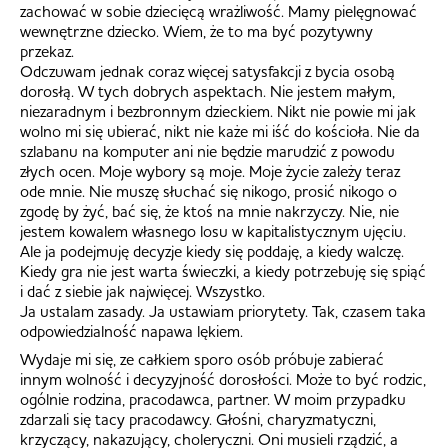
zachować w sobie dziecięcą wrażliwość. Mamy pielęgnować
wewnętrzne dziecko. Wiem, że to ma być pozytywny
przekaz.
Odczuwam jednak coraz więcej satysfakcji z bycia osobą
dorosłą. W tych dobrych aspektach. Nie jestem małym,
niezaradnym i bezbronnym dzieckiem. Nikt nie powie mi jak
wolno mi się ubierać, nikt nie każe mi iść do kościoła. Nie da
szlabanu na komputer ani nie będzie marudzić z powodu
złych ocen. Moje wybory są moje. Moje życie zależy teraz
ode mnie. Nie muszę słuchać się nikogo, prosić nikogo o
zgodę by żyć, bać się, że ktoś na mnie nakrzyczy. Nie, nie
jestem kowalem własnego losu w kapitalistycznym ujęciu.
Ale ja podejmuję decyzje kiedy się poddaję, a kiedy walczę.
Kiedy gra nie jest warta świeczki, a kiedy potrzebuję się spiąć
i dać z siebie jak najwięcej. Wszystko.
Ja ustalam zasady. Ja ustawiam priorytety. Tak, czasem taka
odpowiedzialność napawa lękiem.
Wydaje mi się, ze całkiem sporo osób próbuje zabierać
innym wolność i decyzyjność dorosłości. Może to być rodzic,
ogólnie rodzina, pracodawca, partner. W moim przypadku
zdarzali się tacy pracodawcy. Głośni, charyzmatyczni,
krzyczący, nakazujący, choleryczni. Oni musieli rządzić, a