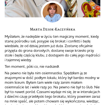
Marta Dziok-Kaczyńska
Myślałam, że nadejdzie w życiu ten magiczny moment, kiedy
stanę pośrodku sali, posypie się brokat i confetti i będę
wiedziała, że od dzisiaj jestem już duża. Zostanę oficjalnie
przyjęta do grona dorosłych, dostanę swoje krzesło przy
stole i będę częścią klubu, z dostępem do całej jego mądrości
i tajemnej wiedzy.
Ten moment, póki co, nie nadszedł.
Na pewno nie była nim osiemnastka. Spędziłam ją ze
znajomymi w dość podłym lokalu, który był bardzo modny w
moim liceum. Byłam tam wiele razy zanim miałam
osiemnaście lat i wiele razy po. Na pewno nie był to ślub. Nie
był to nawet poród. Czasami wydaje mi się, że w interakcjach
z dziećmi czuję przebłyski tego brokatu, który powinien zaraz
na mnie spaść, ale potem chowam się wykończona, wiedząc,