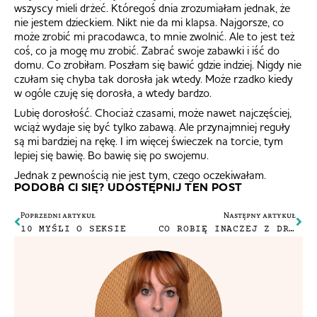
wszyscy mieli drżeć. Któregoś dnia zrozumiałam jednak, że
nie jestem dzieckiem. Nikt nie da mi klapsa. Najgorsze, co
może zrobić mi pracodawca, to mnie zwolnić. Ale to jest też
coś, co ja mogę mu zrobić. Zabrać swoje zabawki i iść do
domu. Co zrobiłam. Poszłam się bawić gdzie indziej. Nigdy nie
czułam się chyba tak dorosła jak wtedy. Może rzadko kiedy
w ogóle czuję się dorosła, a wtedy bardzo.
Lubię dorosłość. Chociaż czasami, może nawet najczęściej,
wciąż wydaje się być tylko zabawą. Ale przynajmniej reguły
są mi bardziej na rękę. I im więcej świeczek na torcie, tym
lepiej się bawię. Bo bawię się po swojemu.
Jednak z pewnością nie jest tym, czego oczekiwałam.
PODOBA CI SIĘ? UDOSTĘPNIJ TEN POST
Poprzedni artykuł
Następny artykuł
10 MYŚLI O SEKSIE
CO ROBIĘ INACZEJ Z DRUGIM DZIECKIEM