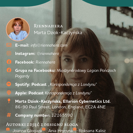
Riennahera
Marta Dziok-Kaczyńska
E-mail:
info@riennahera.com
Instagram:
@riennahera
Facebook:
Riennahera
Grupa na Facebooku:
Międzynarodowy Legion Pończoch
Pogardy
Spotify: Podcast
„Korespondencja z Londynu”
Apple: Podcast
Korespondencja z Londynu”
Marta Dziok-Kaczyńska, Ellarion Cybernetics Ltd.
86-90 Paul Street, London, England, EC2A 4NE
Company number:
12165590
Autorki zdjęć z designu bloga
Joanna Glogaza
Ania Hrycyna
Roksana Kalisz