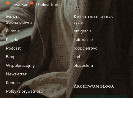
Ewa Kara
Paulina Tran
Menu
Kategorie bloga
Strona główna
życie
O mnie
emigracja
Książki
kulturalnie
Podcast
rodzicielstwo
Blog
styl
Współpracujmy
blogosfera
Newsletter
Kontakt
Archiwum bloga
Polityka prywatności
© 2008–2026 Marta Dziok-Kaczyńska