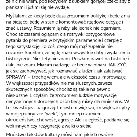
że nic nie wiem, pod kocykiem z kubkiem gorącej czekolady z
piankami i już mi się nie wydaje.
Myślałam, że kiedy będę duża zrozumiem politykę i będę z nią
na bieżąco, będę w stanie komentować rządowe decyzje i
znać ustawy. Rozumiem ją niby, ale jednak nie ogarniam.
Chociaż czasami oglądam dla rozrywki cotygodniowe
pytania do premiera w brytyjskim parlamencie i czerpię z
tego satysfakcję. To coś, czego mój mąż zupełnie nie
rozumie. Sądziłam, że będę znała wszystkie daty i wydarzenia
historyczne. Niestety nie znam. Poszłam nawet na historię i
dalej nie znam. Miałam nadzieję, że będę wiedziała JAK ŻYĆ,
jak się zachowywać, jak rozmawiać z ludźmi, jak załatwiać
SPRAWY – trochę wiem, ale większość czasu improwizuję.
W większości przypadków nie ma słusznych, zawsze
skutecznych sposobów, chociaż są takie na pewno
niesłuszne. Liczyłam, że zrozumiem ludzkie motywacje,
decyzje innych dorosłych osób będą miały dla mnie sens. W
tej kwestii jest najgorzej. Im jestem większa, im większe cyfry
w mojej rubryczce “wiek”, tym mniej rozumiem
okrucieństwo, chciwość, agresję. Ale i uległość, poddanie się
woli innych czy rezygnację z walki o siebie.
Mnóstwo tekstów kultury mówi nam jakie to ważne