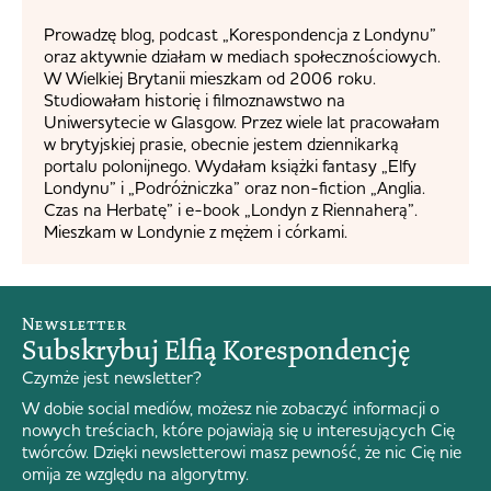
Prowadzę blog, podcast „Korespondencja z Londynu”
oraz aktywnie działam w mediach społecznościowych.
W Wielkiej Brytanii mieszkam od 2006 roku.
Studiowałam historię i filmoznawstwo na
Uniwersytecie w Glasgow. Przez wiele lat pracowałam
w brytyjskiej prasie, obecnie jestem dziennikarką
portalu polonijnego. Wydałam książki fantasy „Elfy
Londynu” i „Podróżniczka” oraz non-fiction „Anglia.
Czas na Herbatę” i e-book „Londyn z Riennaherą”.
Mieszkam w Londynie z mężem i córkami.
Newsletter
Subskrybuj Elfią Korespondencję
Czymże jest newsletter?
W dobie social mediów, możesz nie zobaczyć informacji o
nowych treściach, które pojawiają się u interesujących Cię
twórców. Dzięki newsletterowi masz pewność, że nic Cię nie
omija ze względu na algorytmy.