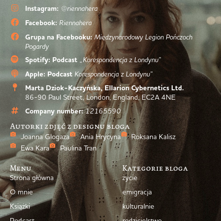
Instagram:
@riennahera
Facebook:
Riennahera
Grupa na Facebooku:
Międzynarodowy Legion Pończoch
Pogardy
Spotify: Podcast
„Korespondencja z Londynu”
Apple: Podcast
Korespondencja z Londynu”
Marta Dziok-Kaczyńska, Ellarion Cybernetics Ltd.
86-90 Paul Street, London, England, EC2A 4NE
Company number:
12165590
Autorki zdjęć z designu bloga
Joanna Glogaza
Ania Hrycyna
Roksana Kalisz
Ewa Kara
Paulina Tran
Menu
Kategorie bloga
Strona główna
życie
O mnie
emigracja
Książki
kulturalnie
Podcast
rodzicielstwo