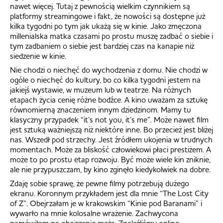
nawet więcej. Tutaj z pewnością wielkim czynnikiem są
platformy streamingowe i fakt, że nowości są dostępne już
kilka tygodni po tym jak ukażą się w kinie. Jako zmęczona
millenialska matka czasami po prostu muszę zadbać o siebie i
tym zadbaniem o siebie jest bardziej czas na kanapie niż
siedzenie w kinie.
Nie chodzi o niechęć do wychodzenia z domu. Nie chodzi w
ogóle o niechęć do kultury, bo co kilka tygodni jestem na
jakiejś wystawie, w muzeum lub w teatrze. Na różnych
etapach życia cenię różne bodźce. A kino uważam za sztukę
równomierną znaczeniem innym dziedzinom. Mamy tu
klasyczny przypadek “it’s not you, it’s me”. Może nawet film
jest sztuką ważniejszą niż niektóre inne. Bo przecież jest bliżej
nas. Wszedł pod strzechy. Jest źródłem ukojenia w trudnych
momentach. Może za bliskość człowiekowi płaci prestiżem. A
może to po prostu etap rozwoju. Być może wiele kin zniknie,
ale nie przypuszczam, by kino zginęło kiedykolwiek na dobre.
Zdaję sobie sprawę, że pewne filmy potrzebują dużego
ekranu. Koronnym przykładem jest dla mnie “The Lost City
of Z”. Obejrzałam je w krakowskim “Kinie pod Baranami” i
wywarło na mnie kolosalne wrażenie. Zachwycona
namówiłam na obejrzenie męża. Znaleźliśmy online,