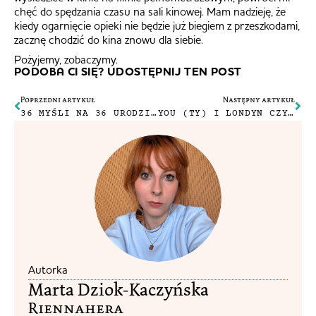
chęć do spędzania czasu na sali kinowej. Mam nadzieję, że
kiedy ogarnięcie opieki nie będzie już biegiem z przeszkodami,
zacznę chodzić do kina znowu dla siebie.
Pożyjemy, zobaczymy.
PODOBA CI SIĘ? UDOSTĘPNIJ TEN POST
Poprzedni artykuł
Następny artykuł
36 MYŚLI NA 36 URODZINY
YOU (TY) I LONDYN CZYLI JAK UKAZANE JEST MIASTO W SERIALU NETFLIXA
Autorka
Marta Dziok-Kaczyńska
Riennahera​