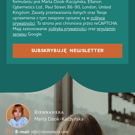
formularzu jest Marta Dziok-Kaczyńska, Ellarion
Cybernetics Ltd., Paul Street 86-90, London, United
Kingdom. Zasady przetwarzania danych oraz Twoje
uprawnienia z tym związane opisane są w
polityce
prywatności
. Ta strona jest chroniona przez reCAPTCHA.
Mają zastosowanie
polityka prywatności
oraz
regulamin
serwisu
Google.
SUBSKRYBUJĘ NEWSLETTER
Riennahera
Marta Dziok-Kaczyńska
E-mail:
info@riennahera.com