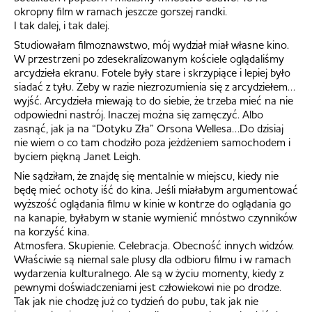
okropny film w ramach jeszcze gorszej randki.
I tak dalej, i tak dalej.
Studiowałam filmoznawstwo, mój wydział miał własne kino.
W przestrzeni po zdesekralizowanym kościele oglądaliśmy
arcydzieła ekranu. Fotele były stare i skrzypiące i lepiej było
siadać z tyłu. Żeby w razie niezrozumienia się z arcydziełem…
wyjść. Arcydzieła miewają to do siebie, że trzeba mieć na nie
odpowiedni nastrój. Inaczej można się zamęczyć. Albo
zasnąć, jak ja na “Dotyku Zła” Orsona Wellesa…Do dzisiaj
nie wiem o co tam chodziło poza jeżdżeniem samochodem i
byciem piękną Janet Leigh.
Nie sądziłam, że znajdę się mentalnie w miejscu, kiedy nie
będę mieć ochoty iść do kina. Jeśli miałabym argumentować
wyższość oglądania filmu w kinie w kontrze do oglądania go
na kanapie, byłabym w stanie wymienić mnóstwo czynników
na korzyść kina.
Atmosfera. Skupienie. Celebracja. Obecność innych widzów.
Właściwie są niemal sale plusy dla odbioru filmu i w ramach
wydarzenia kulturalnego. Ale są w życiu momenty, kiedy z
pewnymi doświadczeniami jest człowiekowi nie po drodze.
Tak jak nie chodzę już co tydzień do pubu, tak jak nie