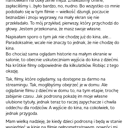
zapłaciliśmy i…było bardzo, no, nudno. Bo wszystko co mnie
podobało się w tym filmie – wielkość dżungli, poczucie
beznadziei i znoju wyprawy, na mały ekran się nie
przekładało. To mój przykład, pierwszy, który przychodzi do
głowy. Jestem przekonana, że masz swoje własne.
Napisałam sporo o tym jak nie chodzę już do kina, ale…
Paradoksalnie, wcale nie znaczy to jednak, że nie chodzę do
kina.
Bo chociaż sama oglądam historie na małym ekranie w
salonie, to obecnie uskuteczniam wyjścia do kina z dziećmi.
Na krótkie filmy odpowiednie dla kilkulatków. Robiąc z tego
okazję.
Tak, filmy, które oglądamy, są dostępne za darmo na
streamingu. Tak, moglibyśmy obejrzeć je w domu. Ale
oglądanie filmu z dziećmi w domu to, na tym etapie, trochę
zabijanie czasu. Jak podrosną pokażę im moje własne
ulubione tytuły, jednak teraz to raczej zapychacze i chwila
oddechu dla rodziców. A wyjście do kina, na cokolwiek, to
jednak przygoda.
Mam wielką nadzieję, że kiedy dzieci podrosną i będą w stanie
wysiedzieć w kinie na filmie pełnometrażowym, powróci mi