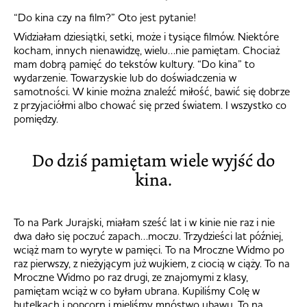
“Do kina czy na film?” Oto jest pytanie!
Widziałam dziesiątki, setki, może i tysiące filmów. Niektóre
kocham, innych nienawidzę, wielu…nie pamiętam. Chociaż
mam dobrą pamięć do tekstów kultury. “Do kina” to
wydarzenie. Towarzyskie lub do doświadczenia w
samotności. W kinie można znaleźć miłość, bawić się dobrze
z przyjaciółmi albo chować się przed światem. I wszystko co
pomiędzy.
Do dziś pamiętam wiele wyjść do
kina.
To na Park Jurajski, miałam sześć lat i w kinie nie raz i nie
dwa dało się poczuć zapach…moczu. Trzydzieści lat później,
wciąż mam to wyryte w pamięci. To na Mroczne Widmo po
raz pierwszy, z nieżyjącym już wujkiem, z ciocią w ciąży. To na
Mroczne Widmo po raz drugi, ze znajomymi z klasy,
pamiętam wciąż w co byłam ubrana. Kupiliśmy Colę w
butelkach i popcorn i mieliśmy mnóstwo ubawu. To na