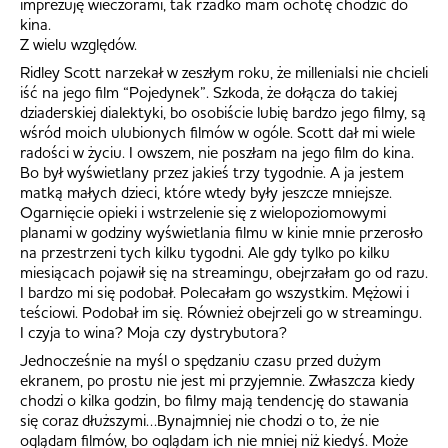
imprezuję wieczorami, tak rzadko mam ochotę chodzić do
kina.
Z wielu względów.
Ridley Scott narzekał w zeszłym roku, że millenialsi nie chcieli
iść na jego film “Pojedynek”. Szkoda, że dołącza do takiej
dziaderskiej dialektyki, bo osobiście lubię bardzo jego filmy, są
wśród moich ulubionych filmów w ogóle. Scott dał mi wiele
radości w życiu. I owszem, nie poszłam na jego film do kina.
Bo był wyświetlany przez jakieś trzy tygodnie. A ja jestem
matką małych dzieci, które wtedy były jeszcze mniejsze.
Ogarnięcie opieki i wstrzelenie się z wielopoziomowymi
planami w godziny wyświetlania filmu w kinie mnie przerosło
na przestrzeni tych kilku tygodni. Ale gdy tylko po kilku
miesiącach pojawił się na streamingu, obejrzałam go od razu.
I bardzo mi się podobał. Polecałam go wszystkim. Mężowi i
teściowi. Podobał im się. Również obejrzeli go w streamingu.
I czyja to wina? Moja czy dystrybutora?
Jednocześnie na myśl o spędzaniu czasu przed dużym
ekranem, po prostu nie jest mi przyjemnie. Zwłaszcza kiedy
chodzi o kilka godzin, bo filmy mają tendencję do stawania
się coraz dłuższymi…Bynajmniej nie chodzi o to, że nie
oglądam filmów, bo oglądam ich nie mniej niż kiedyś. Może