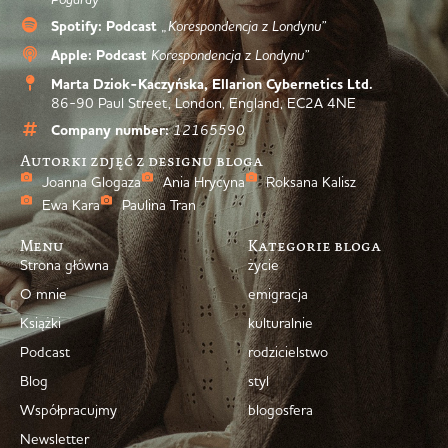
Spotify: Podcast
„Korespondencja z Londynu”
Apple: Podcast
Korespondencja z Londynu”
Marta Dziok-Kaczyńska, Ellarion Cybernetics Ltd.
86-90 Paul Street, London, England, EC2A 4NE
Company number:
12165590
Autorki zdjęć z designu bloga
Joanna Glogaza
Ania Hrycyna
Roksana Kalisz
Ewa Kara
Paulina Tran
Menu
Kategorie bloga
Strona główna
życie
O mnie
emigracja
Książki
kulturalnie
Podcast
rodzicielstwo
Blog
styl
Współpracujmy
blogosfera
Newsletter