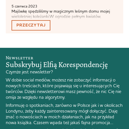
5 czerwca 2023
Majówkę spędziliśmy w magicznym leśnym domu mojej
wieloletniej koleżanki.W ogrodzie pełnym kwiatów,
popijając kawę, herbatę i wino na słońcu i zagryzając je
PRZECZYTAJ
pieczywem i serem z marketu farmerskiego.Czy kładąc się
do snu obie córeczki ozdobiły cioci pokój i pościel
zawartością żołądka, jedna po drugiej? Oczywiście. Zatem
majówkę można zaliczyć jako udaną. Powróciwszy z
majówki, spotkałam...
Newsletter
Subskrybuj Elfią Korespondencję
Czymże jest newsletter?
W dobie social mediów, możesz nie zobaczyć informacji o
nowych treściach, które pojawiają się u interesujących Cię
twórców. Dzięki newsletterowi masz pewność, że nic Cię nie
omija ze względu na algorytmy.
Informuję o spotkaniach, zarówno w Polsce jak i w okolicach
Londynu, żeby każdy zainteresowany mógł dołączyć. Daję
znać o nowościach w moich działaniach, jak na przykład
nowa książka. Czasem wpada też jakaś fajna promocja…