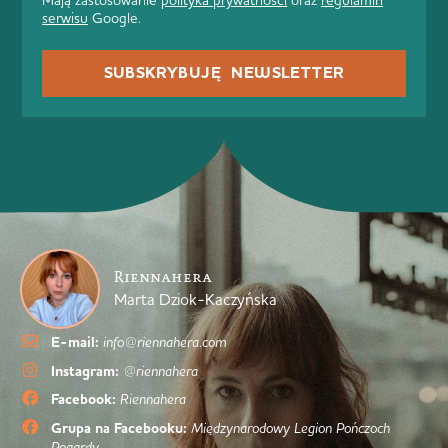
serwisu
Google.
SUBSKRYBUJĘ NEWSLETTER
Riennahera
Marta Dziok-Kaczyńska
E-mail:
info@riennahera.com
Instagram:
@riennahera
Facebook:
Riennahera
Grupa na Facebooku:
Międzynarodowy Legion Pończoch
Pogardy