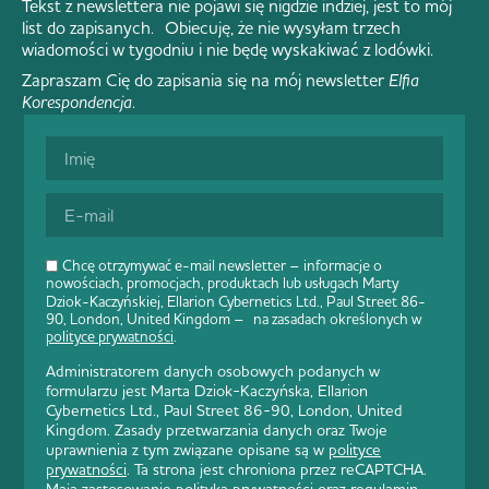
Tekst z newslettera nie pojawi się nigdzie indziej, jest to mój
list do zapisanych. Obiecuję, że nie wysyłam trzech
wiadomości w tygodniu i nie będę wyskakiwać z lodówki.
Zapraszam Cię do zapisania się na mój newsletter
Elfia
Korespondencja
.
Chcę otrzymywać e-mail newsletter – informacje o
nowościach, promocjach, produktach lub usługach Marty
Dziok-Kaczyńskiej, Ellarion Cybernetics Ltd., Paul Street 86-
90, London, United Kingdom – na zasadach określonych w
polityce prywatności
.
Administratorem danych osobowych podanych w
formularzu jest Marta Dziok-Kaczyńska, Ellarion
Cybernetics Ltd., Paul Street 86-90, London, United
Kingdom. Zasady przetwarzania danych oraz Twoje
uprawnienia z tym związane opisane są w
polityce
prywatności
. Ta strona jest chroniona przez reCAPTCHA.
Mają zastosowanie
polityka prywatności
oraz
regulamin