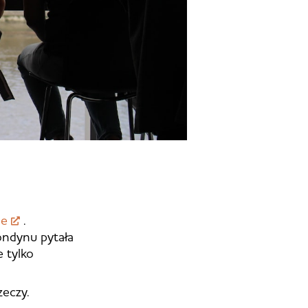
ie
.
ondynu pytała
e tylko
zeczy.