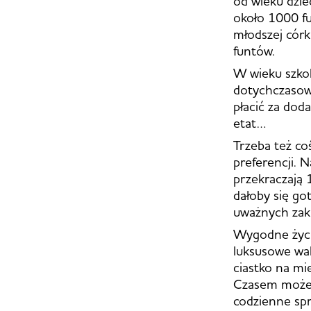
od wieku dzie
około 1000 fu
młodszej córk
funtów.
W wieku szko
dotychczasow
płacić za dod
etat…
Trzeba też co
preferencji. 
przekraczają 
dałoby się go
uważnych zak
Wygodne życie
luksusowe wak
ciastko na mie
Czasem może 
codzienne sp