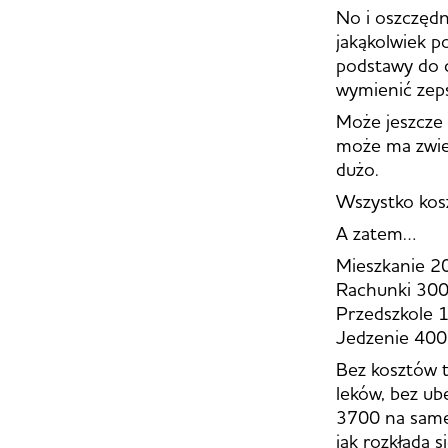
No i oszczęd
jakąkolwiek po
podstawy do c
wymienić zep
Może jeszcze
może ma zwie
dużo.
Wszystko kosz
A zatem…
Mieszkanie 2
Rachunki 30
Przedszkole 
Jedzenie 400
Bez kosztów t
leków, bez ub
3700 na same 
jak rozkłada