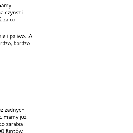
 mamy
a czynsz i
ż za co
ie i paliwo…A
rdzo, bardzo
ez żadnych
ek, mamy już
o zarabia i
00 funtów.