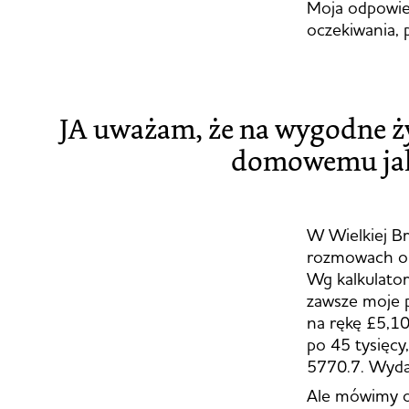
Moja odpowie
oczekiwania, 
JA uważam, że na wygodne ży
domowemu jaki
W Wielkiej Br
rozmowach o 
Wg kalkulator
zawsze moje p
na rękę £5,104
po 45 tysięcy
5770.7. Wydaj
Ale mówimy o