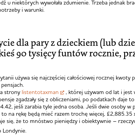
dź u niektórych wywołała zdumienie. Trzeba jednak br
potrzeby i warunki.
cie dla pary z dzieckiem (lub dz
eś 90 tysięcy funtów rocznie, pr
ytanii używa się najczęściej całościowej rocznej kwoty 
pensjach.
a strony
listentotaxman
, której używam od lat i jest
ensje zgadzały się z obliczeniami, po podatkach daje to
.42, jeśli zarabia tyle jedna osoba. Jeśli dwie osoby w 
, to na rękę będą mieć razem trochę więcej, £2,885.35 x
e się, że to mnóstwo pieniędzy i obiektywnie – rzeczyw
 Londynie.