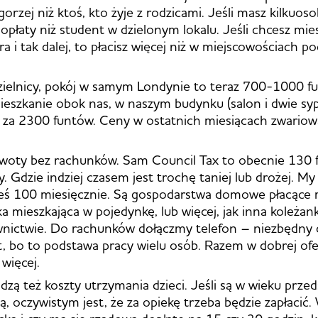
orzej niż ktoś, kto żyje z rodzicami. Jeśli masz kilkuos
opłaty niż student w dzielonym lokalu. Jeśli chcesz mies
 i tak dalej, to płacisz więcej niż w miejscowościach po
.
zielnicy, pokój w samym Londynie to teraz 700-1000 f
eszkanie obok nas, w naszym budynku (salon i dwie sypi
 za 2300 funtów. Ceny w ostatnich miesiącach zwariował
kwoty bez rachunków. Sam Council Tax to obecnie 130
y. Gdzie indziej czasem jest trochę taniej lub drożej. My
kieś 100 miesięcznie. Są gospodarstwa domowe płacące m
a mieszkająca w pojedynkę, lub więcej, jak inna koleżan
nictwie. Do rachunków dołączmy telefon – niezbędny d
t, bo to podstawa pracy wielu osób. Razem w dobrej ofer
więcej.
ą też koszty utrzymania dzieci. Jeśli są w wieku prze
ą, oczywistym jest, że za opiekę trzeba będzie zapłacić.