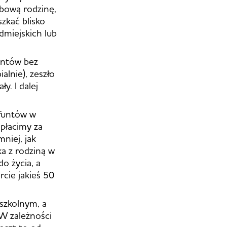
obową rodzinę,
zkać blisko
dmiejskich lub
untów bez
alnie), zeszło
y. I dalej
 funtów w
 płacimy za
niej, jak
ka z rodziną w
o życia, a
cie jakieś 50
dszkolnym, a
 W zależności