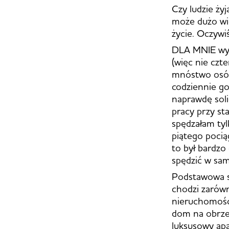
Czy ludzie ży
może dużo wi
życie. Oczyw
DLA MNIE wyg
(więc nie cz
mnóstwo osób 
codziennie go
naprawdę soli
pracy przy st
spędzałam ty
piątego pocią
to był bardz
spędzić w sam
Podstawowa sp
chodzi zarówn
nieruchomości
dom na obrzeż
luksusowy apa