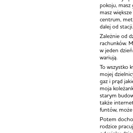
pokoju, masz g
masz większe 
centrum, metra
dalej od stacji
Zależnie od d
rachunków. Mi
w jeden dzień
wariują.
To wszystko 
mojej dzielnic
gaz i prąd ja
moja koleżank
starym budow
także interne
funtów, może 
Potem dochodz
rodzice pracuj