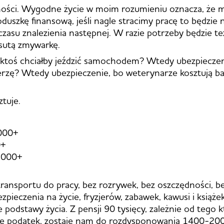
ności. Wygodne życie w moim rozumieniu oznacza, że
duszkę finansową, jeśli nagle stracimy pracę to będzie n
zasu znalezienia następnej. W razie potrzeby będzie te
sutą zmywarkę.
 ktoś chciałby jeździć samochodem? Wtedy ubezpieczen
rzę? Wtedy ubezpieczenie, bo weterynarze kosztują ba
tuje.
000+
0+
1000+
ransportu do pracy, bez rozrywek, bez oszczędności, b
ezpieczenia na życie, fryzjerów, zabawek, kawusi i książ
podstawy życia. Z pensji 90 tysięcy, zależnie od tego kt
 się podatek, zostaje nam do rozdysponowania 1400-20