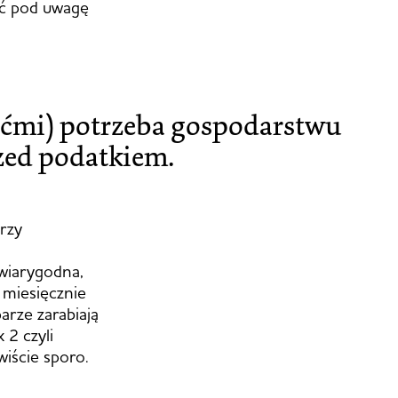
ać pod uwagę
iećmi) potrzeba gospodarstwu
zed podatkiem.
przy
 wiarygodna,
 miesięcznie
parze zarabiają
 2 czyli
iście sporo.