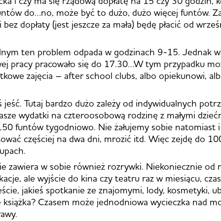
cka i czy ma się rządową dopłatę na 15 czy 30 godzin, k
ntów do…no, może być to dużo, dużo więcej funtów. Za
i bez dopłaty (jest jeszcze za mała) będę płacić od wrze
lnym ten problem odpada w godzinach 9-15. Jednak w 
ej pracy pracowało się do 17.30…W tym przypadku mo
atkowe zajęcia – after school clubs, albo opiekunowi, al
ś jeść. Tutaj bardzo dużo zależy od indywidualnych potrz
Nasze wydatki na czteroosobową rodzinę z małymi dzieć
150 funtów tygodniowo. Nie żałujemy sobie natomiast 
tować częściej na dwa dni, mrozić itd. Więc zejdę do 10
upach.
 zawiera w sobie również rozrywki. Niekoniecznie od 
acje, ale wyjście do kina czy teatru raz w miesiącu, cz
ście, jakieś spotkanie ze znajomymi, lody, kosmetyki, ub
książka? Czasem może jednodniowa wycieczka nad mo
rawy.