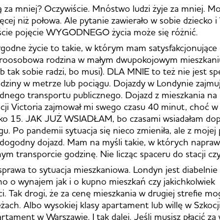
ją za mniej? Oczywiście. Mnóstwo ludzi żyje za mniej. M
ęcej niż połowa. Ale pytanie zawierało w sobie dziec
iście pojęcie WYGODNEGO życia może się różnić.
odne życie to takie, w którym mam satysfakcjonujące
teroosobowa rodzina w małym dwupokojowym mieszkaniu
tak sobie radzi, bo musi). DLA MNIE to też nie jest sp
dziny w metrze lub pociągu. Dojazdy w Londynie zajmu
dnego transportu publicznego. Dojazd z mieszkania na 
acji Victoria zajmował mi swego czasu 40 minut, choć 
lko 15. JAK JUŻ WSIADŁAM, bo czasami wsiadałam dop
gu. Po pandemii sytuacja się nieco zmieniła, ale z moje
o dogodny dojazd. Mam na myśli takie, w których napr
ym transporcie godzinę. Nie licząc spaceru do stacji cz
rawa to sytuacja mieszkaniowa. Londyn jest diabelnie d
o o wynajem jak i o kupno mieszkań czy jakichkolwiek
. Tak drogi, że za cenę mieszkania w drugiej strefie m
ach. Albo wysokiej klasy apartament lub willę w Szkocji
rtament w Warszawie. I tak dalej. Jeśli musisz płacić z