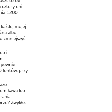
oszt to od
 cztery dni
śnia 1200
każdej mojej
żna albo
bo zmniejszyć
eb i
mi
i pewnie
0 funtów, przy
razu
asem kawa lub
rania.
rze? Zwykłe,