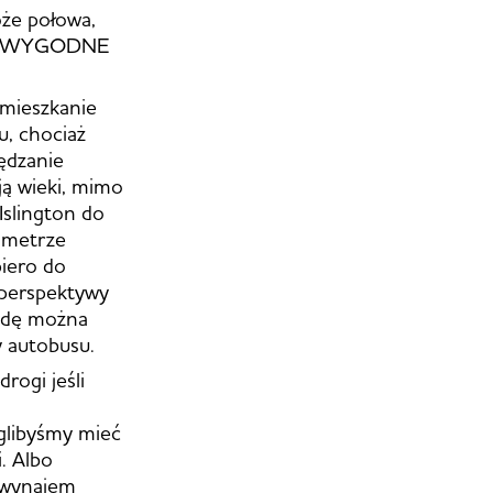
oże połowa,
ko i WYGODNE
 mieszkanie
, chociaż
ędzanie
ją wieki, mimo
Islington do
w metrze
iero do
j perspektywy
awdę można
y autobusu.
rogi jeśli
oglibyśmy mieć
. Albo
a wynajem