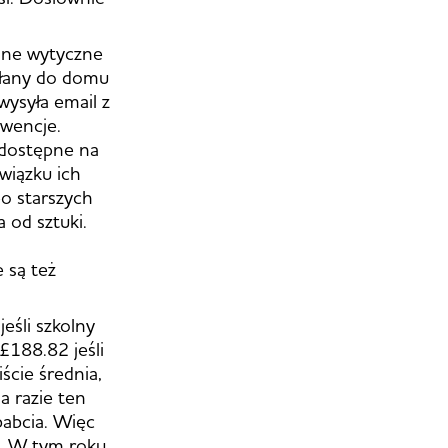
lne wytyczne
esłany do domu
wysyła email z
kwencje.
 dostępne na
wiązku ich
o starszych
 od sztuki.
 są też
eśli szkolny
188.82 jeśli
ście średnia,
a razie ten
babcia. Więc
a. W tym roku