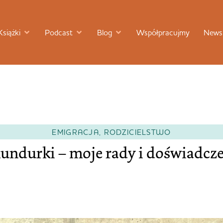
Książki
Podcast
Blog
Współpracujmy
Newsl
EMIGRACJA
,
RODZICIELSTWO
undurki – moje rady i doświadcz