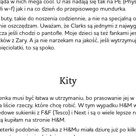
gląda w nich mega cool. U nas nadają się tak na PE (Phys
li w-f) jak i na co dzień do przepisowego mundurka.
 buty, takie do noszenia codziennie, a nie na specjalną o
nie oszczędzam. Uważam, że Clarks są jednymi z najwy
za jeśli chodzi o pantofle. Moje dzieci są też fankami j
ów z Zary. A ja nie narzekam na jakość, jeśli wytrzymu
ęciolatki, to są spoko.
Kity
enka musi być łatwa w utrzymaniu, bo prasowanie jej w 
na liście rzeczy, które chcę robić. W tym wypadku H&M
edowe sukienki z F&F (Tesco) i Next i są o wiele lepsze n
rą kupiłam na stronie H&M.
terki podobnie. Sztuka z H&Mu miała dziurę już po kilk