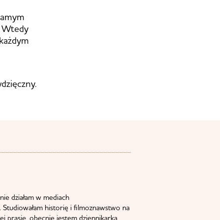
 samym
. Wtedy
w każdym
wdzięczny.
nie działam w mediach
 Studiowałam historię i filmoznawstwo na
j prasie, obecnie jestem dziennikarką