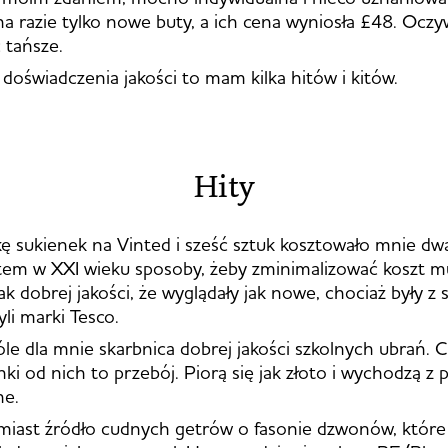
na razie tylko nowe buty, a ich cena wyniosła £48. Oczyw
 tańsze.
 doświadczenia jakości to mam kilka hitów i kitów.
Hity
ę sukienek na Vinted i sześć sztuk kosztowało mnie dw
tem w XXI wieku sposoby, żeby zminimalizować koszt m
ak dobrej jakości, że wyglądały jak nowe, chociaż były z
li marki Tesco.
le dla mnie skarbnica dobrej jakości szkolnych ubrań. C
i od nich to przebój. Piorą się jak złoto i wychodzą z p
ne.
iast źródło cudnych getrów o fasonie dzwonów, które