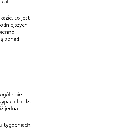
ical
kazję, to jest
godniejszych
esienno-
ją ponad
ogóle nie
 wypada bardzo
iż jedna
u tygodniach.