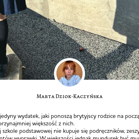
Marta Dziok-Kaczyńska
edyny wydatek, jaki ponoszą brytyjscy rodzice na pocz
przynajmniej większość z nich.
 szkole podstawowej nie kupuje się podręczników, zesz
ntów wyprawki. W większości jednak mundurek być mus