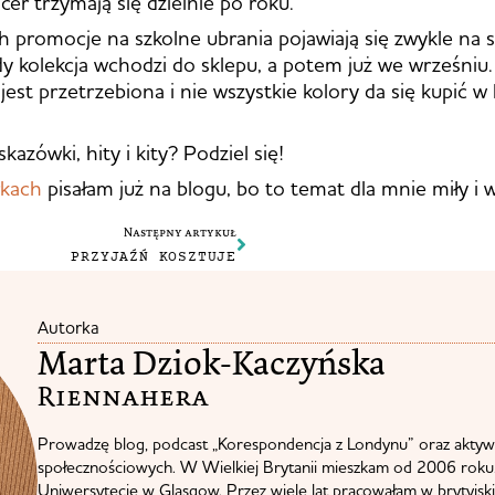
er trzymają się dzielnie po roku.
 promocje na szkolne ubrania pojawiają się zwykle na
dy kolekcja wchodzi do sklepu, a potem już we wrześniu
 jest przetrzebiona i nie wszystkie kolory da się kupić 
azówki, hity i kity? Podziel się!
kach
pisałam już na blogu, bo to temat dla mnie miły i 
Następny artykuł
PRZYJAŹŃ KOSZTUJE
Autorka
Marta Dziok-Kaczyńska
Riennahera​
Prowadzę blog, podcast „Korespondencja z Londynu” oraz aktyw
społecznościowych. W Wielkiej Brytanii mieszkam od 2006 roku.
Uniwersytecie w Glasgow. Przez wiele lat pracowałam w brytyjskie