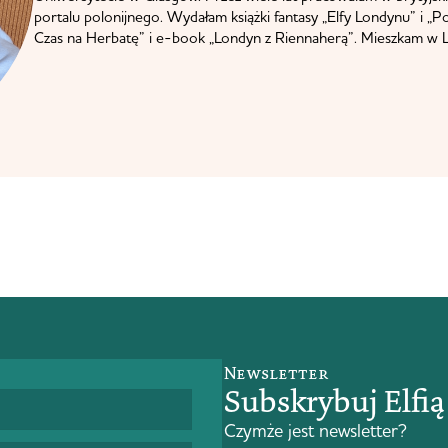
portalu polonijnego. Wydałam książki fantasy „Elfy Londynu” i „P
Czas na Herbatę” i e-book „Londyn z Riennaherą”. Mieszkam w L
Newsletter
Subskrybuj Elfi
Czymże jest newsletter?