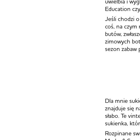
uwielbia i wy
Education czy
Jeśli chodzi o
coś, na czym 
butów, zwłaszc
zimowych botk
sezon zabaw pi
Dla mnie suki
znajduje się 
słabo. Te vint
sukienka, któ
Rozpinane swe