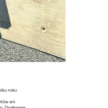
ątku roku
ytów ani
i. Dosłownie