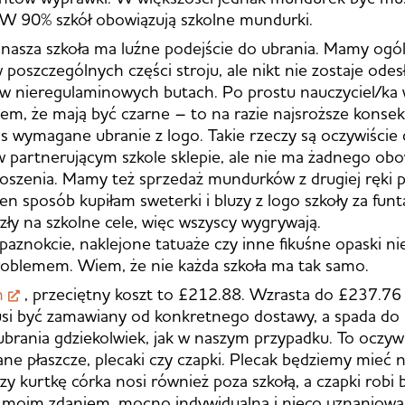
 W 90% szkół obowiązują szkolne mundurki.
nasza szkoła ma luźne podejście do ubrania. Mamy ogó
 poszczególnych części stroju, ale nikt nie zostaje od
ie w nieregulaminowych butach. Po prostu nauczyciel/ka 
m, że mają być czarne – to na razie najsroższe konse
as wymagane ubranie z logo. Takie rzeczy są oczywiście
 partnerującym szkole sklepie, ale nie ma żadnego obo
oszenia. Mamy też sprzedaż mundurków z drugiej ręki p
n sposób kupiłam sweterki i bluzy z logo szkoły za funta
zły na szkolne cele, więc wszyscy wygrywają.
znokcie, naklejone tatuaże czy inne fikuśne opaski nie
roblemem. Wiem, że nie każda szkoła ma tak samo.
ń
, przeciętny koszt to £212.88. Wzrasta do £237.76 j
i być zamawiany od konkretnego dostawy, a spada do £
brania gdziekolwiek, jak w naszym przypadku. To oczywi
ane płaszcze, plecaki czy czapki. Plecak będziemy mieć n
zy kurtkę córka nosi również poza szkołą, a czapki robi 
t, moim zdaniem, mocno indywidualna i nieco uznaniow