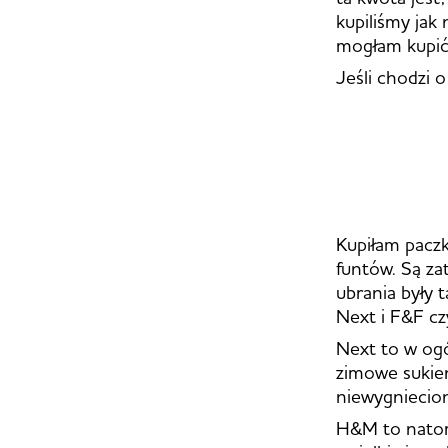
kupiliśmy jak 
mogłam kupić
Jeśli chodzi o
Kupiłam paczk
funtów. Są za
ubrania były t
Next i F&F czy
Next to w ogó
zimowe sukienk
niewygniecio
H&M to natom