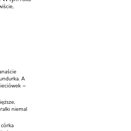
iście,
anaście
undurka. A
 sieciówek –
ięższe,
ralki niemal
 córka