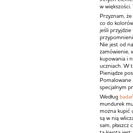
w większości.
Przyznam, że 
co do kolorów
jeśli przyjdz
przypomnienie
Nie jest od n
zamówienie, w
kupowania i n
uczniach. W te
Pieniądze pos
Pomalowane pa
specjalnym p
Według
bada
mundurek mus
można kupić u
są w nią wlicz
sam, płaszcz c
ta kwota jes