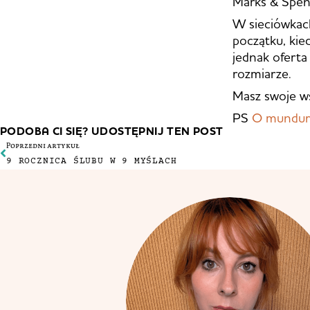
Marks & Spenc
W sieciówkach
początku, kie
jednak oferta
rozmiarze.
Masz swoje wsk
PS
O mundur
PODOBA CI SIĘ? UDOSTĘPNIJ TEN POST
Poprzedni artykuł
9 ROCZNICA ŚLUBU W 9 MYŚLACH