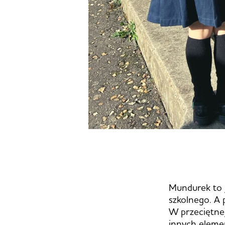
Mundurek to j
szkolnego. A 
W przeciętnej
innych eleme