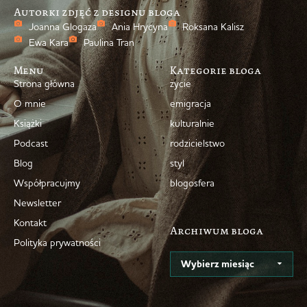
Autorki zdjęć z designu bloga
Joanna Glogaza
Ania Hrycyna
Roksana Kalisz
Ewa Kara
Paulina Tran
Menu
Kategorie bloga
Strona główna
życie
O mnie
emigracja
Książki
kulturalnie
Podcast
rodzicielstwo
Blog
styl
Współpracujmy
blogosfera
Newsletter
Kontakt
Archiwum bloga
Polityka prywatności