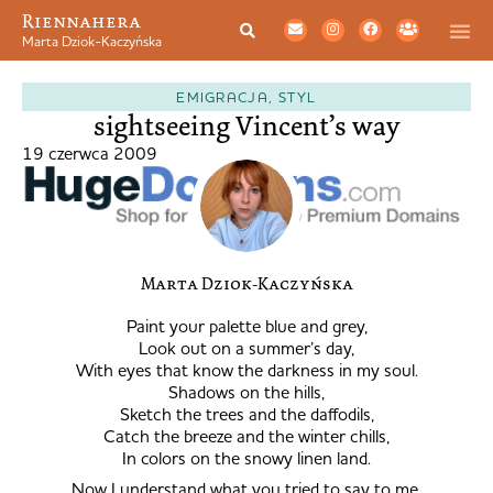
Riennahera
Marta Dziok-Kaczyńska
EMIGRACJA
,
STYL
sightseeing Vincent’s way
19 czerwca 2009
Marta Dziok-Kaczyńska
Paint your palette blue and grey,
Look out on a summer’s day,
With eyes that know the darkness in my soul.
Shadows on the hills,
Sketch the trees and the daffodils,
Catch the breeze and the winter chills,
In colors on the snowy linen land.
Now I understand what you tried to say to me,