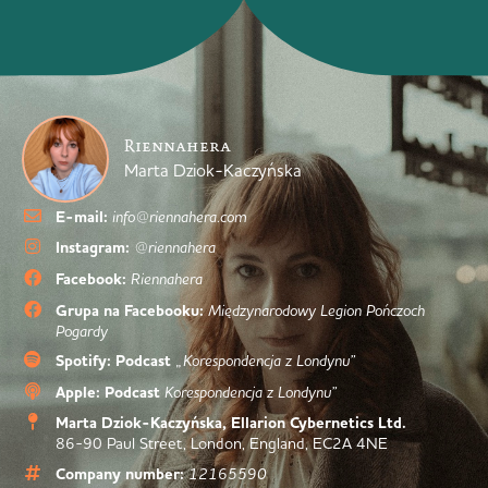
Riennahera
Marta Dziok-Kaczyńska
E-mail:
info@riennahera.com
Instagram:
@riennahera
Facebook:
Riennahera
Grupa na Facebooku:
Międzynarodowy Legion Pończoch
Pogardy
Spotify: Podcast
„Korespondencja z Londynu”
Apple: Podcast
Korespondencja z Londynu”
Marta Dziok-Kaczyńska, Ellarion Cybernetics Ltd.
86-90 Paul Street, London, England, EC2A 4NE
Company number:
12165590