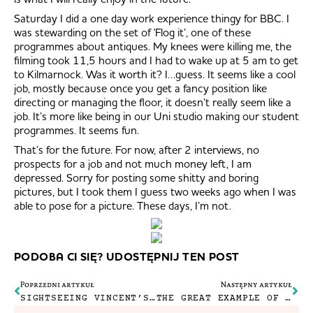
Saturday I did a one day work experience thingy for BBC. I
was stewarding on the set of 'Flog it’, one of these
programmes about antiques. My knees were killing me, the
filming took 11,5 hours and I had to wake up at 5 am to get
to Kilmarnock. Was it worth it? I…guess. It seems like a cool
job, mostly because once you get a fancy position like
directing or managing the floor, it doesn’t really seem like a
job. It’s more like being in our Uni studio making our student
programmes. It seems fun.
That’s for the future. For now, after 2 interviews, no
prospects for a job and not much money left, I am
depressed. Sorry for posting some shitty and boring
pictures, but I took them I guess two weeks ago when I was
able to pose for a picture. These days, I’m not.
PODOBA CI SIĘ? UDOSTĘPNIJ TEN POST
Poprzedni artykuł
Następny artykuł
SIGHTSEEING VINCENT’S WAY
THE GREAT EXAMPLE OF NOT BEING STYLISH