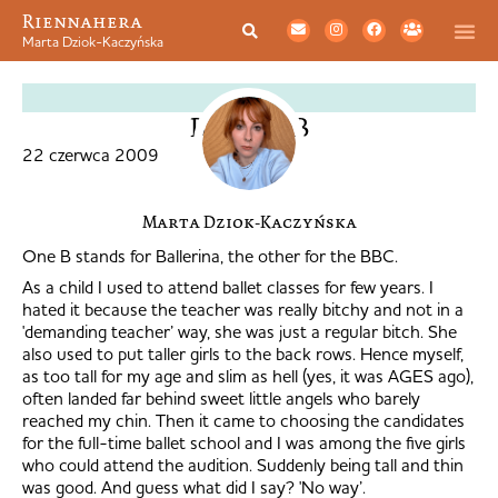
Riennahera
Marta Dziok-Kaczyńska
STYL
B versus B
22 czerwca 2009
Marta Dziok-Kaczyńska
One B stands for Ballerina, the other for the BBC.
As a child I used to attend ballet classes for few years. I
hated it because the teacher was really bitchy and not in a
'demanding teacher’ way, she was just a regular bitch. She
also used to put taller girls to the back rows. Hence myself,
as too tall for my age and slim as hell (yes, it was AGES ago),
often landed far behind sweet little angels who barely
reached my chin. Then it came to choosing the candidates
for the full-time ballet school and I was among the five girls
who could attend the audition. Suddenly being tall and thin
was good. And guess what did I say? 'No way’.