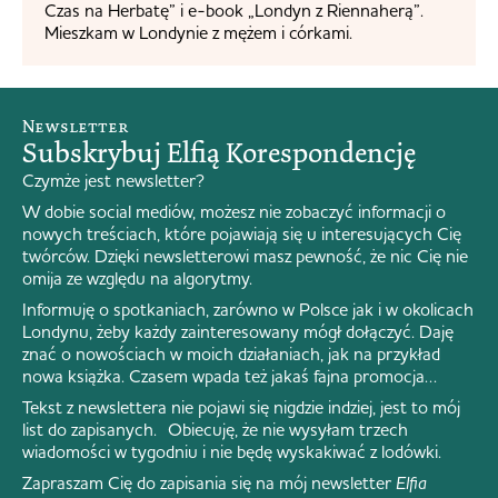
Czas na Herbatę” i e-book „Londyn z Riennaherą”.
Mieszkam w Londynie z mężem i córkami.
Newsletter
Subskrybuj Elfią Korespondencję
Czymże jest newsletter?
W dobie social mediów, możesz nie zobaczyć informacji o
nowych treściach, które pojawiają się u interesujących Cię
twórców. Dzięki newsletterowi masz pewność, że nic Cię nie
omija ze względu na algorytmy.
Informuję o spotkaniach, zarówno w Polsce jak i w okolicach
Londynu, żeby każdy zainteresowany mógł dołączyć. Daję
znać o nowościach w moich działaniach, jak na przykład
nowa książka. Czasem wpada też jakaś fajna promocja…
Tekst z newslettera nie pojawi się nigdzie indziej, jest to mój
list do zapisanych. Obiecuję, że nie wysyłam trzech
wiadomości w tygodniu i nie będę wyskakiwać z lodówki.
Zapraszam Cię do zapisania się na mój newsletter
Elfia