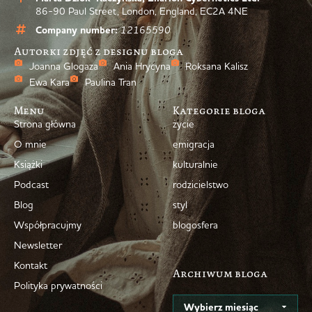
86-90 Paul Street, London, England, EC2A 4NE
Company number:
12165590
Autorki zdjęć z designu bloga
Joanna Glogaza
Ania Hrycyna
Roksana Kalisz
Ewa Kara
Paulina Tran
Menu
Kategorie bloga
Strona główna
życie
O mnie
emigracja
Książki
kulturalnie
Podcast
rodzicielstwo
Blog
styl
Współpracujmy
blogosfera
Newsletter
Kontakt
Archiwum bloga
Polityka prywatności