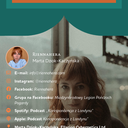
Riennahera
Marta Dziok-Kaczyńska
E-mail:
info@riennahera.com
Instagram:
@riennahera
Facebook:
Riennahera
Grupa na Facebooku:
Międzynarodowy Legion Pończoch
Pogardy
Spotify: Podcast
„Korespondencja z Londynu”
Apple: Podcast
Korespondencja z Londynu”
Marta Dziok-Kaczyńska, Ellarion Cybernetics Ltd.