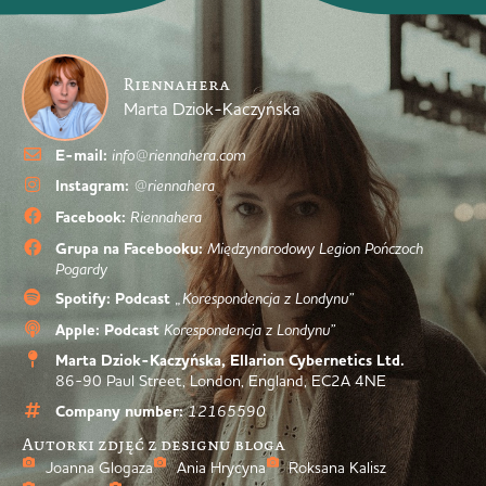
Riennahera
Marta Dziok-Kaczyńska
E-mail:
info@riennahera.com
Instagram:
@riennahera
Facebook:
Riennahera
Grupa na Facebooku:
Międzynarodowy Legion Pończoch
Pogardy
Spotify: Podcast
„Korespondencja z Londynu”
Apple: Podcast
Korespondencja z Londynu”
Marta Dziok-Kaczyńska, Ellarion Cybernetics Ltd.
86-90 Paul Street, London, England, EC2A 4NE
Company number:
12165590
Autorki zdjęć z designu bloga
Joanna Glogaza
Ania Hrycyna
Roksana Kalisz