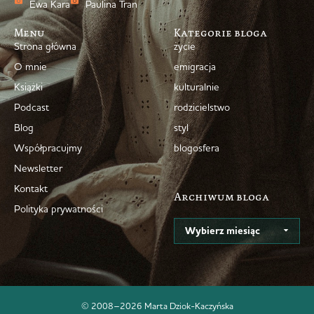
Ewa Kara
Paulina Tran
Menu
Kategorie bloga
Strona główna
życie
O mnie
emigracja
Książki
kulturalnie
Podcast
rodzicielstwo
Blog
styl
Współpracujmy
blogosfera
Newsletter
Kontakt
Archiwum bloga
Polityka prywatności
© 2008–2026 Marta Dziok-Kaczyńska