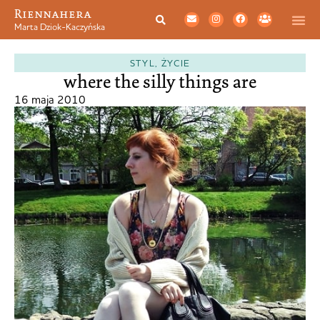
Riennahera
Marta Dziok-Kaczyńska
STYL
,
ŻYCIE
where the silly things are
16 maja 2010