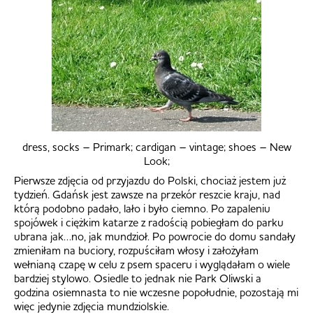
dress, socks – Primark; cardigan – vintage; shoes – New
Look;
Pierwsze zdjęcia od przyjazdu do Polski, chociaż jestem już
tydzień. Gdańsk jest zawsze na przekór reszcie kraju, nad
którą podobno padało, lało i było ciemno. Po zapaleniu
spojówek i ciężkim katarze z radością pobiegłam do parku
ubrana jak…no, jak mundzioł. Po powrocie do domu sandały
zmieniłam na buciory, rozpuściłam włosy i założyłam
wełnianą czapę w celu z psem spaceru i wyglądałam o wiele
bardziej stylowo. Osiedle to jednak nie Park Oliwski a
godzina osiemnasta to nie wczesne popołudnie, pozostają mi
więc jedynie zdjęcia mundziolskie.