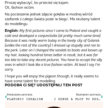
Proszę wybaczyć, bo przecież się kajam.
Ot, fashion victim.
Na pocieszenie jednak zdjęcie gołębia w modnej wśród
szafiarek z całego świata pozie 'w biegu’. Ma skubany talent
do modellingu.
English:
My first pictures since I came to Poland and caught a
cold and developed a conjunctivitis (at pretty much same time).
Because it was really warm today in the lovely city of Gdansk
(unlike the rest of the country) I dressed up stupidly and ran to
the park. Later on I changed the sandals to boots and loosen up
my hair, looking hundred times better in result, but it was far
too late to take any decent pictures. You have to accept the silly
ones in which I look like a true fashion victim. At least I say I’m
sorry.
I hope you will enjoy the pigeon though, it really seems to
have some talent for modelling.
PODOBA CI SIĘ? UDOSTĘPNIJ TEN POST
Poprzedni artykuł
Następny artykuł
PLATONIC IDEALISM
I SENSE A PLOT TO DESTROY THE JEDI