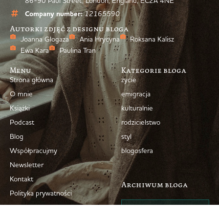
86-90 Paul Street, London, England, EC2A 4NE
Company number:
12165590
Autorki zdjęć z designu bloga
Joanna Glogaza
Ania Hrycyna
Roksana Kalisz
Ewa Kara
Paulina Tran
Menu
Kategorie bloga
Strona główna
życie
O mnie
emigracja
Książki
kulturalnie
Podcast
rodzicielstwo
Blog
styl
Współpracujmy
blogosfera
Newsletter
Kontakt
Archiwum bloga
Polityka prywatności