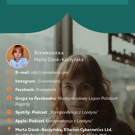
Riennahera
Marta Dziok-Kaczyńska
E-mail:
info@riennahera.com
Instagram:
@riennahera
Facebook:
Riennahera
Grupa na Facebooku:
Międzynarodowy Legion Pończoch
Pogardy
Spotify: Podcast
„Korespondencja z Londynu”
Apple: Podcast
Korespondencja z Londynu”
Marta Dziok-Kaczyńska, Ellarion Cybernetics Ltd.