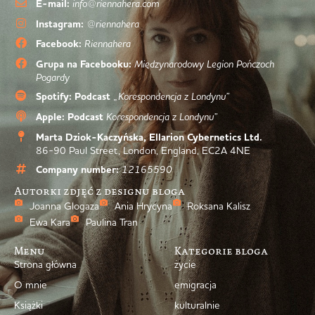
E-mail:
info@riennahera.com
Instagram:
@riennahera
Facebook:
Riennahera
Grupa na Facebooku:
Międzynarodowy Legion Pończoch
Pogardy
Spotify: Podcast
„Korespondencja z Londynu”
Apple: Podcast
Korespondencja z Londynu”
Marta Dziok-Kaczyńska, Ellarion Cybernetics Ltd.
86-90 Paul Street, London, England, EC2A 4NE
Company number:
12165590
Autorki zdjęć z designu bloga
Joanna Glogaza
Ania Hrycyna
Roksana Kalisz
Ewa Kara
Paulina Tran
Menu
Kategorie bloga
Strona główna
życie
O mnie
emigracja
Książki
kulturalnie