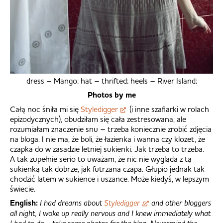
dress – Mango; hat – thrifted; heels – River Island;
Photos by me
Całą noc śniła mi się
Styledigger
(i inne szafiarki w rolach
epizodycznych), obudziłam się cała zestresowana, ale
rozumiałam znaczenie snu – trzeba koniecznie zrobić zdjęcia
na bloga. I nie ma, że boli, że łazienka i wanna czy klozet, że
czapka do w zasadzie letniej sukienki. Jak trzeba to trzeba.
A tak zupełnie serio to uważam, że nic nie wygląda z tą
sukienką tak dobrze, jak futrzana czapa. Głupio jednak tak
chodzić latem w sukience i uszance. Może kiedyś, w lepszym
świecie.
English:
I had dreams about
Styledigger
and other bloggers
all night, I woke up really nervous and I knew immediately what