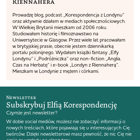
Riennahera​
Prowadzę blog, podcast „Korespondencja z Londynu”
oraz aktywnie działam w mediach społecznościowych.
W Wielkiej Brytanii mieszkam od 2006 roku.
Studiowałam historię i filmoznawstwo na
Uniwersytecie w Glasgow. Przez wiele lat pracowałam
w brytyjskiej prasie, obecnie jestem dziennikarką
portalu polonijnego. Wydałam książki fantasy „Elfy
Londynu” i „Podróżniczka” oraz non-fiction „Anglia.
Czas na Herbatę” i e-book „Londyn z Riennaherą”.
Mieszkam w Londynie z mężem i córkami.
Newsletter
Subskrybuj Elfią Korespondencję
Czymże jest newsletter?
W dobie social mediów, możesz nie zobaczyć informacji o
nowych treściach, które pojawiają się u interesujących Cię
twórców. Dzięki newsletterowi masz pewność, że nic Cię nie