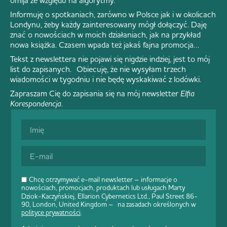
omija ze względu na algorytmy.
Informuję o spotkaniach, zarówno w Polsce jak i w okolicach
Londynu, żeby każdy zainteresowany mógł dołączyć. Daję
znać o nowościach w moich działaniach, jak na przykład
nowa książka. Czasem wpada też jakaś fajna promocja…
Tekst z newslettera nie pojawi się nigdzie indziej, jest to mój
list do zapisanych. Obiecuję, że nie wysyłam trzech
wiadomości w tygodniu i nie będę wyskakiwać z lodówki.
Zapraszam Cię do zapisania się na mój newsletter
Elfia
Korespondencja
.
Chcę otrzymywać e-mail newsletter – informacje o
nowościach, promocjach, produktach lub usługach Marty
Dziok-Kaczyńskiej, Ellarion Cybernetics Ltd., Paul Street 86-
90, London, United Kingdom – na zasadach określonych w
polityce prywatności
.