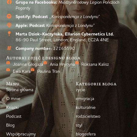
Grupa na Facebooku:
Międzynarodowy Legion Pończoch
Pogardy
Spotify: Podcast
„Korespondencja z Londynu”
Apple: Podcast
Korespondencja z Londynu”
Marta Dziok-Kaczyńska, Ellarion Cybernetics Ltd.
86-90 Paul Street, London, England, EC2A 4NE
Company number:
12165590
Autorki zdjęć z designu bloga
Joanna Glogaza
Ania Hrycyna
Roksana Kalisz
Ewa Kara
Paulina Tran
Menu
Kategorie bloga
Strona główna
życie
O mnie
emigracja
Książki
kulturalnie
Podcast
rodzicielstwo
Blog
styl
Współpracujmy
blogosfera