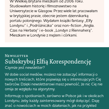
W Wielkiej Brytanii mieszkam od 2006 roku.
Studiowałam historię i filmoznawstwo na
Uniwersytecie w Glasgow. Przez wiele lat pracowałam
w brytyjskiej prasie, obecnie jestem dziennikarką
portalu polonijnego. Wydałam książki fantasy „Elfy
Londynu” i „Podróżniczka” oraz non-fiction „Anglia.
Czas na Herbatę” i e-book „Londyn z Riennaherą”.
Mieszkam w Londynie z mężem i córkami.
Newsletter
Subskrybuj Elfią Korespondencję
Czymże jest newsletter?
W dobie social mediów, możesz nie zobaczyć informacji o
nowych treściach, które pojawiają się u interesujących Cię
twórców. Dzięki newsletterowi masz pewność, że nic Cię nie
omija ze względu na algorytmy.
Informuję o spotkaniach, zarówno w Polsce jak i w okolicach
Londynu, żeby każdy zainteresowany mógł dołączyć. Daję
znać o nowościach w moich działaniach, jak na przykład