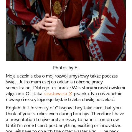
Photos by Ell
Moja uczelnia dba o mój rozwój umysłowy także podczas
świąt. Jutro mam esej do oddania i obronę pracy
semestralnej. Dlatego też uraczę Was starymi rasistowskimi
zdjęciami. Ot, taka
rasistowska
pisanka. Na coś zupełnie
nowego i ekscytującego będzie trzeba chwilę poczekać.
English: At University of Glasgow they take care that you
think of your studies even during holidays. Therefore I have
a presentation to give and an essay to hand it tomorrow.
Until I’m done I can’t post anything exciting or innovative.
You will have to do with the Aztec Easter Egg. I’ll be back