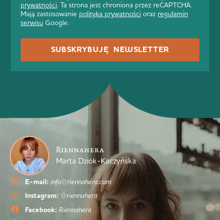
prywatności
. Ta strona jest chroniona przez reCAPTCHA.
Mają zastosowanie
polityka prywatności
oraz
regulamin
serwisu
Google.
SUBSKRYBUJĘ NEWSLETTER
Riennahera
Marta Dziok-Kaczyńska
E-mail:
info@riennahera.com
Instagram:
@riennahera
Facebook:
Riennahera