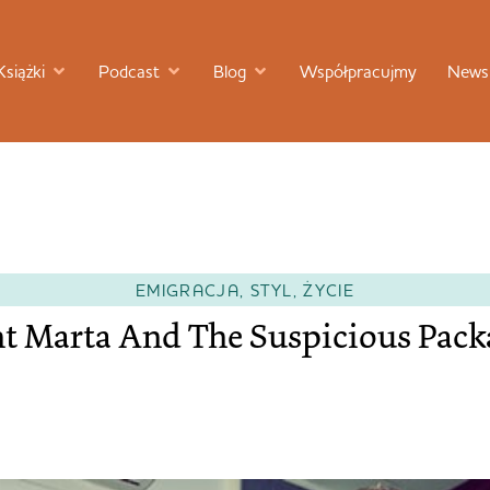
Książki
Podcast
Blog
Współpracujmy
Newsl
EMIGRACJA
,
STYL
,
ŻYCIE
nt Marta And The Suspicious Pack