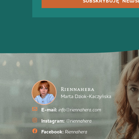
SUBSKRYBUJĘ NEWS
Riennahera
Marta Dziok-Kaczyńska
E-mail:
info@riennahera.com
Instagram:
@riennahera
Facebook:
Riennahera