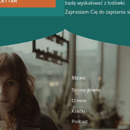
LETTER
będę wyskakiwać z lodówki.
Zapraszam Cię do zapisania s
Menu
Strona główna
O mnie
Książki
Podcast