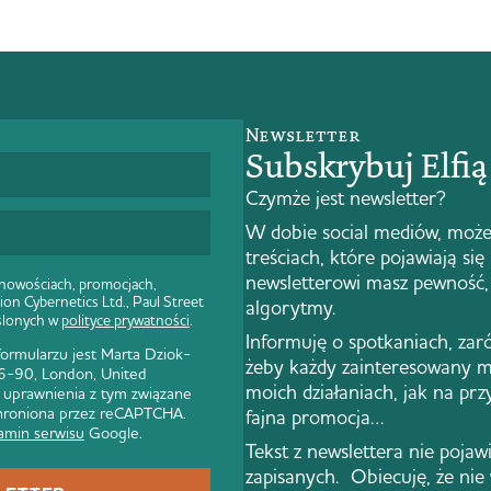
Newsletter
Subskrybuj Elfi
Czymże jest newsletter?
W dobie social mediów, może
treściach, które pojawiają się
newsletterowi masz pewność, 
 nowościach, promocjach,
ion Cybernetics Ltd., Paul Street
algorytmy.
ślonych w
polityce prywatności
.
Informuję o spotkaniach, zar
rmularzu jest Marta Dziok-
żeby każdy zainteresowany m
 86-90, London, United
moich działaniach, jak na pr
 uprawnienia z tym związane
 chroniona przez reCAPTCHA.
fajna promocja…
amin serwisu
Google.
Tekst z newslettera nie pojawi 
zapisanych. Obiecuję, że nie