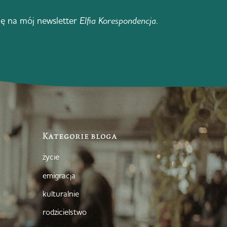
ię na mój newsletter
Elfia Korespondencja
.
Kategorie bloga
życie
emigracja
kulturalnie
rodzicielstwo