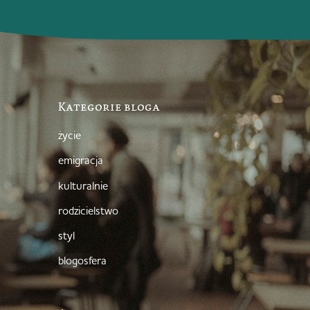
Kategorie bloga
życie
emigracja
kulturalnie
rodzicielstwo
styl
blogosfera