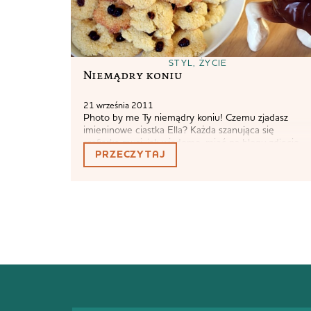
STYL
,
ŻYCIE
Niemądry koniu
21 września 2011
Photo by me Ty niemądry koniu! Czemu zjadasz
imieninowe ciastka Ella? Każda szanująca się
szafiarka musi, jak wiadomo, mieć na blogu zdjęcie
PRZECZYTAJ
śniadania,obiadu,kolacji i deseru. Mam i ja. Teraz
jestem już trędi i czuję się trochę lepszą osobą.
English: So I made cookies for Ell. Not that anyone
cares, but it’s trendy to post photos...