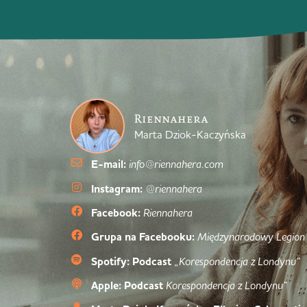
Riennahera
Marta Dziok-Kaczyńska
E-mail:
info@riennahera.com
Instagram:
@riennahera
Facebook:
Riennahera
Grupa na Facebooku:
Międzynarodowy Legion
Spotify: Podcast
„Korespondencja z Londynu”
Apple: Podcast
Korespondencja z Londynu”