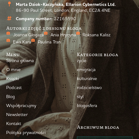
Marta Dziok-Kaczyńska, Ellarion Cybernetics Ltd.
86-90 Paul Street, London, England, EC2A 4NE
Company number:
12165590
Autorki zdjęć z designu bloga
Joanna Glogaza
Ania Hrycyna
Roksana Kalisz
Ewa Kara
Paulina Tran
Menu
Kategorie bloga
Strona główna
życie
O mnie
emigracja
Książki
kulturalnie
Podcast
rodzicielstwo
Blog
styl
Współpracujmy
blogosfera
Newsletter
Kontakt
Archiwum bloga
Polityka prywatności