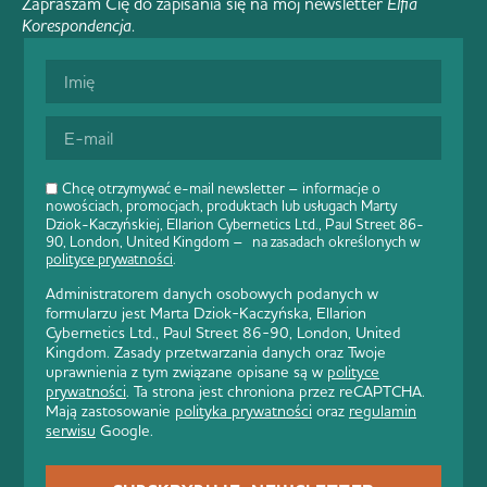
Zapraszam Cię do zapisania się na mój newsletter
Elfia
Korespondencja
.
Chcę otrzymywać e-mail newsletter – informacje o
nowościach, promocjach, produktach lub usługach Marty
Dziok-Kaczyńskiej, Ellarion Cybernetics Ltd., Paul Street 86-
90, London, United Kingdom – na zasadach określonych w
polityce prywatności
.
Administratorem danych osobowych podanych w
formularzu jest Marta Dziok-Kaczyńska, Ellarion
Cybernetics Ltd., Paul Street 86-90, London, United
Kingdom. Zasady przetwarzania danych oraz Twoje
uprawnienia z tym związane opisane są w
polityce
prywatności
. Ta strona jest chroniona przez reCAPTCHA.
Mają zastosowanie
polityka prywatności
oraz
regulamin
serwisu
Google.