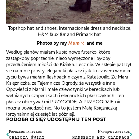
Topshop hat and shoes, Internacionale dress and necklace,
H&M faux fur and Primark hat
Photos by my
Mum
and me
Według planów miałam kupić nowe futerko, które
zastąpiłoby poprzednie, nieco wymęczone i byłoby
przedłużeniem miłości do Kiziaka. Lecz nie. W sklepie patrzył
się na mnie prosty, elegancki płaszcz i jak to czasem w moim
życiu bywa miałam flashback niczym z Ratatouille. Że Mała
Księżniczka, że Tajemnicze Ogrody, że wszystkie inne
Opowieści z Narni i małe dziewczynki w berecikach lub
wełnianych czapeczkach i eleganckich płaszczykach. Ten
płaszcz obiecywał mi PRZYGODĘ. A PRZYGODZIE nie
można powiedzieć nie. No to jestem Małą Księżniczką
(przynajmniej dziesięć lat później).
PODOBA CI SIĘ? UDOSTĘPNIJ TEN POST
Poprzedni artykuł
Następny artykuł
OBLICZA ŚWIĄT
HANDBAGS AND GLADRAGS