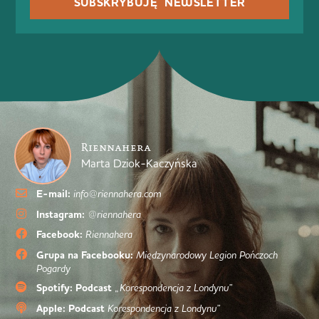
SUBSKRYBUJĘ NEWSLETTER
Riennahera
Marta Dziok-Kaczyńska
E-mail:
info@riennahera.com
Instagram:
@riennahera
Facebook:
Riennahera
Grupa na Facebooku:
Międzynarodowy Legion Pończoch
Pogardy
Spotify: Podcast
„Korespondencja z Londynu”
Apple: Podcast
Korespondencja z Londynu”