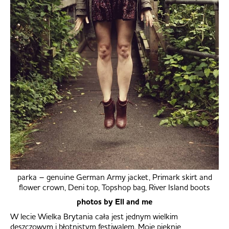
parka – genuine German Army jacket, Primark skirt and
flower crown, Deni top, Topshop bag, River Island boots
photos by Ell and me
W lecie Wielka Brytania cała jest jednym wielkim
deszczowym i błotnistym festiwalem. Moje pięknie