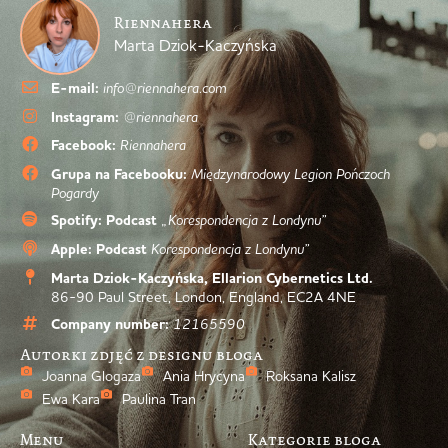
Riennahera
Marta Dziok-Kaczyńska
E-mail:
info@riennahera.com
Instagram:
@riennahera
Facebook:
Riennahera
Grupa na Facebooku:
Międzynarodowy Legion Pończoch
Pogardy
Spotify: Podcast
„Korespondencja z Londynu”
Apple: Podcast
Korespondencja z Londynu”
Marta Dziok-Kaczyńska, Ellarion Cybernetics Ltd.
86-90 Paul Street, London, England, EC2A 4NE
Company number:
12165590
Autorki zdjęć z designu bloga
Joanna Glogaza
Ania Hrycyna
Roksana Kalisz
Ewa Kara
Paulina Tran
Menu
Kategorie bloga