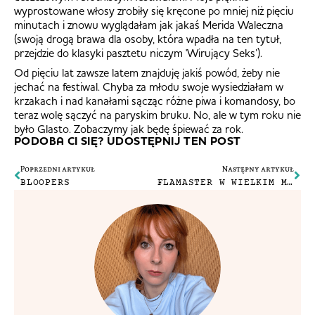
wyprostowane włosy zrobiły się kręcone po mniej niż pięciu
minutach i znowu wyglądałam jak jakaś Merida Waleczna
(swoją drogą brawa dla osoby, która wpadła na ten tytuł,
przejdzie do klasyki pasztetu niczym 'Wirujący Seks’).
Od pięciu lat zawsze latem znajduję jakiś powód, żeby nie
jechać na festiwal. Chyba za młodu swoje wysiedziałam w
krzakach i nad kanałami sącząc różne piwa i komandosy, bo
teraz wolę sączyć na paryskim bruku. No, ale w tym roku nie
było Glasto. Zobaczymy jak będę śpiewać za rok.
PODOBA CI SIĘ? UDOSTĘPNIJ TEN POST
Poprzedni artykuł
Następny artykuł
BLOOPERS
FLAMASTER W WIELKIM MIEŚCIE // HIGHLIGHTER AND THE CITY