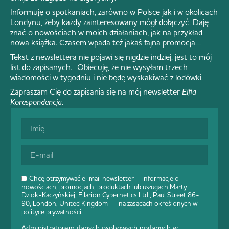
Informuję o spotkaniach, zarówno w Polsce jak i w okolicach
Londynu, żeby każdy zainteresowany mógł dołączyć. Daję
znać o nowościach w moich działaniach, jak na przykład
nowa książka. Czasem wpada też jakaś fajna promocja…
Tekst z newslettera nie pojawi się nigdzie indziej, jest to mój
list do zapisanych. Obiecuję, że nie wysyłam trzech
wiadomości w tygodniu i nie będę wyskakiwać z lodówki.
Zapraszam Cię do zapisania się na mój newsletter
Elfia
Korespondencja
.
Chcę otrzymywać e-mail newsletter – informacje o
nowościach, promocjach, produktach lub usługach Marty
Dziok-Kaczyńskiej, Ellarion Cybernetics Ltd., Paul Street 86-
90, London, United Kingdom – na zasadach określonych w
polityce prywatności
.
Administratorem danych osobowych podanych w