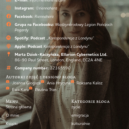
E-mail:
Instagram:
@riennahera
Facebook:
Riennahera
Grupa na Facebooku:
Międzynarodowy Legion Pończoch
Pogardy
Spotify: Podcast
„Korespondencja z Londynu”
Apple: Podcast
Korespondencja z Londynu”
Marta Dziok-Kaczyńska, Ellarion Cybernetics Ltd.
86-90 Paul Street, London, England, EC2A 4NE
Company number:
12165590
Autorki zdjęć z designu bloga
Joanna Glogaza
Ania Hrycyna
Roksana Kalisz
Ewa Kara
Paulina Tran
Menu
Kategorie bloga
Strona główna
życie
O mnie
emigracja
Książki
kulturalnie