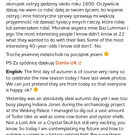
skorupek ostryg zjedzony około roku 1600. Oczywiście
dzisiaj nie wiem co robić dalej ze swoim życiem, bo kopanie
ostryg i inne historyczne sprawy sprawiają mi większą
przyjemność niż dziesięć tysięcy innych rzeczy, które robię
lub zamierzałam robić. Moralnie wspiera mnie Baz Luhrman i
jego 'the most interesting people I know didn’t know at 22
what they wanted to do with their lives Some of the most
interesting 40-year-olds I know still don’t’. No.
Trochę jesiennej melancholii na początek jesieni
PS Za spódnicę dziękuję
Dahlia UK
English:
The first day of autumn is of course very rainy so
to celebrate the new season today I have last week photos.
We can just pretend they are from today so that everyone
is happy, ok?
Yesterday was an absolutely ideal autumn day yet I was too
busy playing Indiana Jones during the archaeology project
at the Woking Palace. I managed to dig out a vast amount
of Tudor tiles as well as some cow bones and oyster shells.
Not a Lost Ark or a Crystal Skull but still very exciting, you
know. So today I am contemplating my future and how to
achieve a career in a history related field. Because these