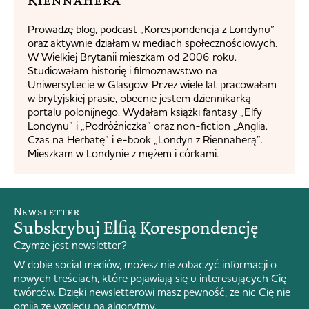
Prowadzę blog, podcast „Korespondencja z Londynu”
oraz aktywnie działam w mediach społecznościowych.
W Wielkiej Brytanii mieszkam od 2006 roku.
Studiowałam historię i filmoznawstwo na
Uniwersytecie w Glasgow. Przez wiele lat pracowałam
w brytyjskiej prasie, obecnie jestem dziennikarką
portalu polonijnego. Wydałam książki fantasy „Elfy
Londynu” i „Podróżniczka” oraz non-fiction „Anglia.
Czas na Herbatę” i e-book „Londyn z Riennaherą”.
Mieszkam w Londynie z mężem i córkami.
Newsletter
Subskrybuj Elfią Korespondencję
Czymże jest newsletter?
W dobie social mediów, możesz nie zobaczyć informacji o
nowych treściach, które pojawiają się u interesujących Cię
twórców. Dzięki newsletterowi masz pewność, że nic Cię nie
omija ze względu na algorytmy.