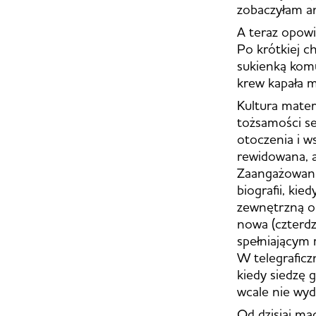
zobaczyłam an
A teraz opow
Po krótkiej ch
sukienką kom
krew kapała mi
Kultura mater
tożsamości s
otoczenia i w
rewidowana, al
Zaangażowanie
biografii, ki
zewnętrzną or
nowa (czterdz
spełniającym 
W telegraficz
kiedy siedzę 
wcale nie wyd
Od dzisiaj ma