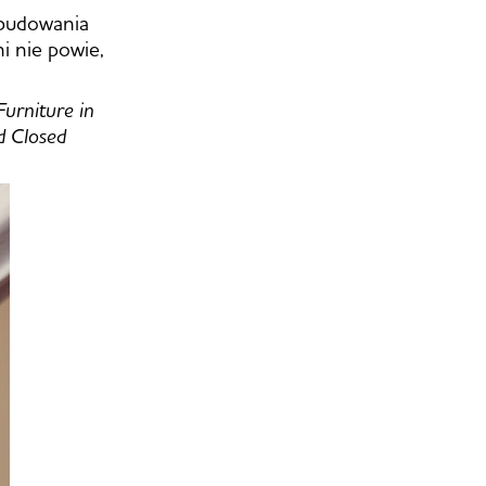
 budowania
i nie powie,
urniture in
d Closed