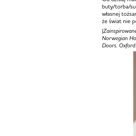
buty/torba/s
własnej tożsa
że świat nie 
|
Zainspirowane
Norwegian Hom
Doors. Oxford