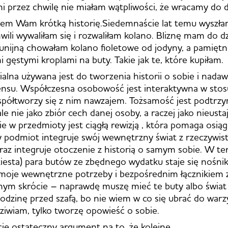
i przez chwilę nie miałam wątpliwości, że wracamy do
iem Wam krótką historię.Siedemnaście lat temu wyszła
wili wywaliłam się i rozwaliłam kolano. Bliznę mam do dz
unijną chowałam kolano fioletowe od jodyny, a pamięt
 gęstymi kroplami na buty. Takie jak te, które kupiłam.
ialna używana jest do tworzenia historii o sobie i nadaw
ensu. Współczesna osobowość jest interaktywna w sto
spółtworzy się z nim nawzajem. Tożsamość jest podtrz
e nie jako zbiór cech danej osoby, a raczej jako nieustaj
 w przedmioty jest ciągłą rewizją , która pomaga osią
edy podmiot integruje swój wewnętrzny świat z rzeczywis
az integruje otoczenie z historią o samym sobie. W t
iesta) para butów ze zbędnego wydatku staje się nośnik
moje wewnętrzne potrzeby i bezpośrednim łącznikiem z 
nym skrócie – naprawdę muszę mieć te buty albo świat 
godzinę przed szafą, bo nie wiem w co się ubrać do warz
ziwiam, tylko tworzę opowieść o sobie.
cie ostateczny argument na to, że kolejne