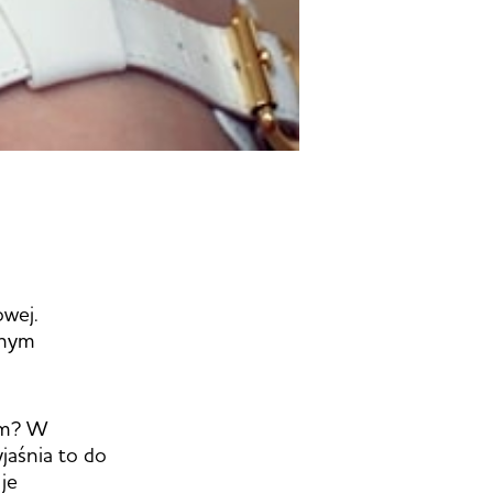
owej.
lnym
łam? W
jaśnia to do
 je