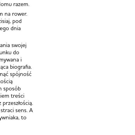
 domu razem.
m na rower.
isiaj, pod
nego dnia
ania swojej
sunku do
ymywana i
ąca biografia.
gnąć spójność
tością
en sposób
iem treści
przeszłością.
straci sens. A
ywniaka, to