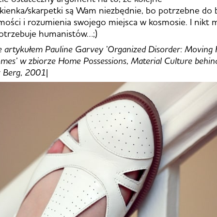
ukienka/skarpetki są Wam niezbędnie, bo potrzebne do
mości i rozumienia swojego miejsca w kosmosie. I nikt m
potrzebuje humanistów…;)
 artykułem Pauline Garvey ’Organized Disorder: Moving F
es’ w zbiorze Home Possessions, Material Culture behin
: Berg, 2001
|