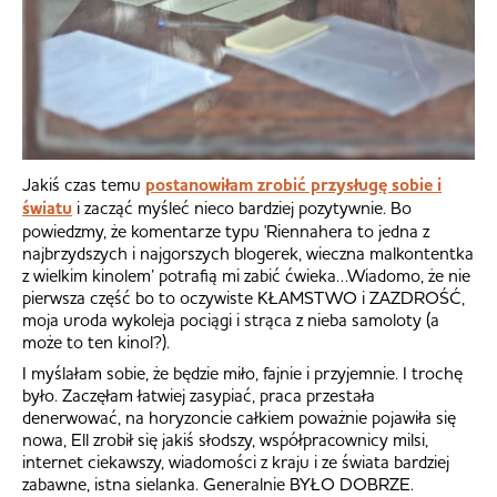
Jakiś czas temu
postanowiłam zrobić przysługę sobie i
światu
i zacząć myśleć nieco bardziej pozytywnie. Bo
powiedzmy, że komentarze typu 'Riennahera to jedna z
najbrzydszych i najgorszych blogerek, wieczna malkontentka
z wielkim kinolem’ potrafią mi zabić ćwieka…Wiadomo, że nie
pierwsza część bo to oczywiste KŁAMSTWO i ZAZDROŚĆ,
moja uroda wykoleja pociągi i strąca z nieba samoloty (a
może to ten kinol?).
I myślałam sobie, że będzie miło, fajnie i przyjemnie. I trochę
było. Zaczęłam łatwiej zasypiać, praca przestała
denerwować, na horyzoncie całkiem poważnie pojawiła się
nowa, Ell zrobił się jakiś słodszy, współpracownicy milsi,
internet ciekawszy, wiadomości z kraju i ze świata bardziej
zabawne, istna sielanka. Generalnie BYŁO DOBRZE.