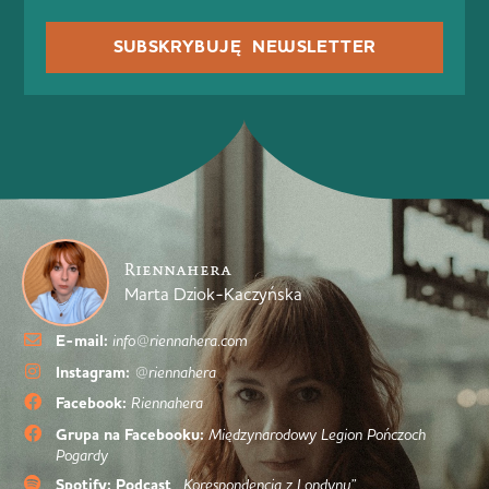
SUBSKRYBUJĘ NEWSLETTER
Riennahera
Marta Dziok-Kaczyńska
E-mail:
info@riennahera.com
Instagram:
@riennahera
Facebook:
Riennahera
Grupa na Facebooku:
Międzynarodowy Legion Pończoch
Pogardy
Spotify: Podcast
„Korespondencja z Londynu”