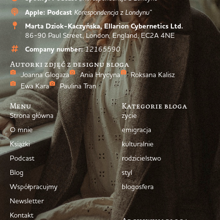
Apple: Podcast
Korespondencja z Londynu”
Marta Dziok-Kaczyńska, Ellarion Cybernetics Ltd.
86-90 Paul Street, London, England, EC2A 4NE
Company number:
12165590
Autorki zdjęć z designu bloga
Joanna Glogaza
Ania Hrycyna
Roksana Kalisz
Ewa Kara
Paulina Tran
Menu
Kategorie bloga
Strona główna
życie
O mnie
emigracja
Książki
kulturalnie
Podcast
rodzicielstwo
Blog
styl
Współpracujmy
blogosfera
Newsletter
Kontakt