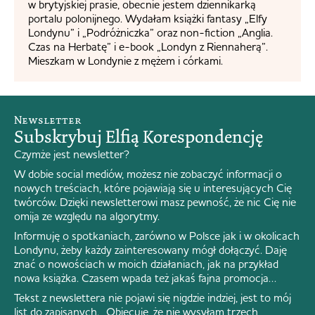
w brytyjskiej prasie, obecnie jestem dziennikarką
portalu polonijnego. Wydałam książki fantasy „Elfy
Londynu” i „Podróżniczka” oraz non-fiction „Anglia.
Czas na Herbatę” i e-book „Londyn z Riennaherą”.
Mieszkam w Londynie z mężem i córkami.
Newsletter
Subskrybuj Elfią Korespondencję
Czymże jest newsletter?
W dobie social mediów, możesz nie zobaczyć informacji o
nowych treściach, które pojawiają się u interesujących Cię
twórców. Dzięki newsletterowi masz pewność, że nic Cię nie
omija ze względu na algorytmy.
Informuję o spotkaniach, zarówno w Polsce jak i w okolicach
Londynu, żeby każdy zainteresowany mógł dołączyć. Daję
znać o nowościach w moich działaniach, jak na przykład
nowa książka. Czasem wpada też jakaś fajna promocja…
Tekst z newslettera nie pojawi się nigdzie indziej, jest to mój
list do zapisanych. Obiecuję, że nie wysyłam trzech