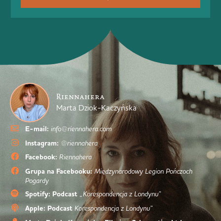
Riennahera
Marta Dziok-Kaczyńska
E-mail:
info@riennahera.com
Instagram:
@riennahera
Facebook:
Riennahera
Grupa na Facebooku:
Międzynarodowy Legion Pończoch
Pogardy
Spotify: Podcast
„Korespondencja z Londynu”
Apple: Podcast
Korespondencja z Londynu”