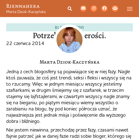
Riennahera
Marta Dziok-Kaczyńska
BLOGOSFERA
Potrzebuję szczerości.
22 czerwca 2014
Marta Dziok-Kaczyńska
Jedną z cech blogosfery są pojawiające się w niej fazy. Nagle
ktoś zauważa, że coś jest trendi, seksi i fleksi i wszyscy się na
to rzucamy. Więc w jednym miesiącu wszyscy jesteśmy
szafiarkami, w drugim śmiejemy się z szafiarek, w trzecim
stajemy się lajfstajlerami, w czwartym wszyscy nagle znamy
się na bieganiu, po piątym miesiącu wiemy wszystko o
zarabianiu na blogu, by pod koniec półrocza uznać, że
najważniejsza jest jednak misja i poświęcenie dla wyższego
dobra i bliźniego.
Nie jestem niewinna, przechodzę przez fazy, czasami nawet
fajnie patrzeć jak w danej fazie radzi sobie bloger, którego się