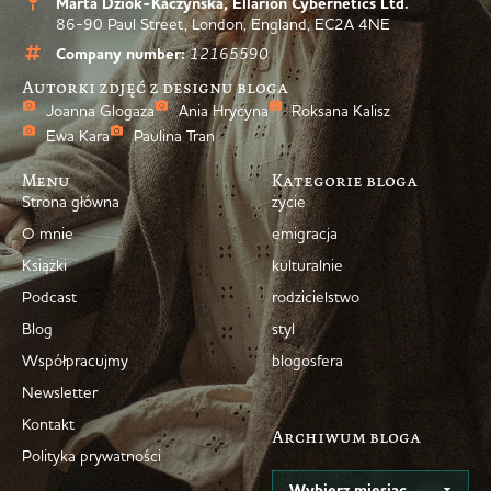
Marta Dziok-Kaczyńska, Ellarion Cybernetics Ltd.
86-90 Paul Street, London, England, EC2A 4NE
Company number:
12165590
Autorki zdjęć z designu bloga
Joanna Glogaza
Ania Hrycyna
Roksana Kalisz
Ewa Kara
Paulina Tran
Menu
Kategorie bloga
Strona główna
życie
O mnie
emigracja
Książki
kulturalnie
Podcast
rodzicielstwo
Blog
styl
Współpracujmy
blogosfera
Newsletter
Kontakt
Archiwum bloga
Polityka prywatności