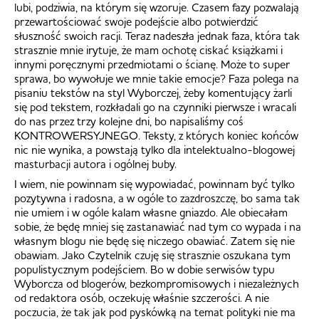
lubi, podziwia, na którym się wzoruje. Czasem fazy pozwalają
przewartościować swoje podejście albo potwierdzić
słuszność swoich racji. Teraz nadeszła jednak faza, która tak
strasznie mnie irytuje, że mam ochotę ciskać książkami i
innymi poręcznymi przedmiotami o ścianę. Może to super
sprawa, bo wywołuje we mnie takie emocje? Faza polega na
pisaniu tekstów na styl Wyborczej, żeby komentujący żarli
się pod tekstem, rozkładali go na czynniki pierwsze i wracali
do nas przez trzy kolejne dni, bo napisaliśmy coś
KONTROWERSYJNEGO. Teksty, z których koniec końców
nic nie wynika, a powstają tylko dla intelektualno-blogowej
masturbacji autora i ogólnej buby.
I wiem, nie powinnam się wypowiadać, powinnam być tylko
pozytywna i radosna, a w ogóle to zazdroszczę, bo sama tak
nie umiem i w ogóle kalam własne gniazdo. Ale obiecałam
sobie, że będę mniej się zastanawiać nad tym co wypada i na
własnym blogu nie będę się niczego obawiać. Zatem się nie
obawiam. Jako Czytelnik czuję się strasznie oszukana tym
populistycznym podejściem. Bo w dobie serwisów typu
Wyborcza od blogerów, bezkompromisowych i niezależnych
od redaktora osób, oczekuję właśnie szczerości. A nie
poczucia, że tak jak pod pyskówką na temat polityki nie ma