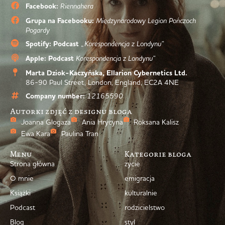
Facebook:
Riennahera
Grupa na Facebooku:
Międzynarodowy Legion Pończoch
Pogardy
Spotify: Podcast
„Korespondencja z Londynu”
Apple: Podcast
Korespondencja z Londynu”
Marta Dziok-Kaczyńska, Ellarion Cybernetics Ltd.
86-90 Paul Street, London, England, EC2A 4NE
Company number:
12165590
Autorki zdjęć z designu bloga
Joanna Glogaza
Ania Hrycyna
Roksana Kalisz
Ewa Kara
Paulina Tran
Menu
Kategorie bloga
Strona główna
życie
O mnie
emigracja
Książki
kulturalnie
Podcast
rodzicielstwo
Blog
styl