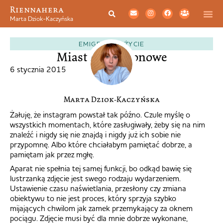
Riennahera
Marta Dziok-Kaczyńska
EMIGRACJA
,
ŻYCIE
Miasta cynamonowe
6 stycznia 2015
Marta Dziok-Kaczyńska
Żałuję, że instagram powstał tak późno. Czule myślę o
wszystkich momentach, które zasługiwały, żeby się na nim
znaleźć i nigdy się nie znajdą i nigdy już ich sobie nie
przypomnę. Albo które chciałabym pamiętać dobrze, a
pamiętam jak przez mgłę.
Aparat nie spełnia tej samej funkcji, bo odkąd bawię się
lustrzanką zdjęcie jest swego rodzaju wydarzeniem.
Ustawienie czasu naświetlania, przesłony czy zmiana
obiektywu to nie jest proces, który sprzyja szybko
mijających chwilom jak zamek przemykający za oknem
pociągu. Zdjęcie musi być dla mnie dobrze wykonane,