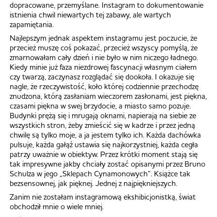
dopracowane, przemyślane. Instagram to dokumentowanie
istnienia chwil niewartych tej zabawy, ale wartych
zapamiętania.
Najlepszym jednak aspektem instagramu jest poczucie, że
przecież muszę coś pokazać, przecież wszyscy pomyślą, że
zmarnowałam cały dzień i nie było w nim niczego ładnego.
Kiedy minie już faza niezdrowej fascynacji własnym ciałem
czy twarzą, zaczynasz rozglądać się dookoła. I okazuje się
nagle, że rzeczywistość, koło której codziennie przechodzę
znudzona, którą zasłaniam wieczorem zasłonami, jest piękna,
czasami piękna w swej brzydocie, a miasto samo pozuje.
Budynki prężą się i mrugają oknami, napierają na siebie ze
wszystkich stron, żeby zmieścić się w kadrze i przez jedną
chwilę są tylko moje, a ja jestem tylko ich. Każda dachówka
pulsuje, każda gałąź ustawia się najkorzystniej, każda cegła
patrzy uważnie w obiektyw. Przez krótki moment stają się
tak impresywne jakby chciały zostać opisanymi przez Bruno
Schulza w jego „Sklepach Cynamonowych”. Książce tak
bezsensownej, jak pięknej. Jednej z najpiękniejszych.
Zanim nie zostałam instagramową ekshibicjonistką, świat
obchodził mnie o wiele mniej.