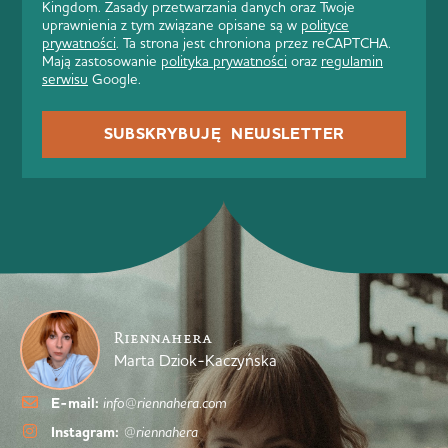
Kingdom. Zasady przetwarzania danych oraz Twoje
uprawnienia z tym związane opisane są w
polityce
prywatności
. Ta strona jest chroniona przez reCAPTCHA.
Mają zastosowanie
polityka prywatności
oraz
regulamin
serwisu
Google.
SUBSKRYBUJĘ NEWSLETTER
Riennahera
Marta Dziok-Kaczyńska
E-mail:
info@riennahera.com
Instagram:
@riennahera