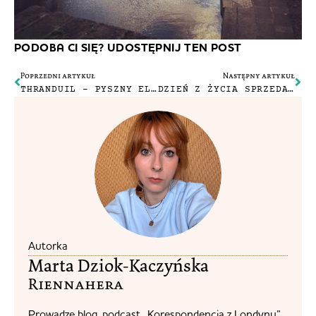
PODOBA CI SIĘ? UDOSTĘPNIJ TEN POST
Poprzedni artykuł
Następny artykuł
THRANDUIL – PYSZNY ELF CZY IDEAŁ ŚREDNIOWIECZNEGO WŁADCY?
DZIEŃ Z ŻYCIA SPRZEDAWCY
Autorka
Marta Dziok-Kaczyńska
Riennahera​
Prowadzę blog, podcast „Korespondencja z Londynu”