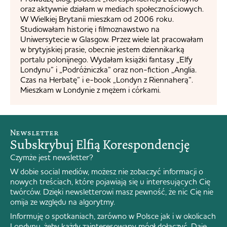
oraz aktywnie działam w mediach społecznościowych.
W Wielkiej Brytanii mieszkam od 2006 roku.
Studiowałam historię i filmoznawstwo na
Uniwersytecie w Glasgow. Przez wiele lat pracowałam
w brytyjskiej prasie, obecnie jestem dziennikarką
portalu polonijnego. Wydałam książki fantasy „Elfy
Londynu” i „Podróżniczka” oraz non-fiction „Anglia.
Czas na Herbatę” i e-book „Londyn z Riennaherą”.
Mieszkam w Londynie z mężem i córkami.
Newsletter
Subskrybuj Elfią Korespondencję
Czymże jest newsletter?
W dobie social mediów, możesz nie zobaczyć informacji o
nowych treściach, które pojawiają się u interesujących Cię
twórców. Dzięki newsletterowi masz pewność, że nic Cię nie
omija ze względu na algorytmy.
Informuję o spotkaniach, zarówno w Polsce jak i w okolicach
Londynu, żeby każdy zainteresowany mógł dołączyć. Daję