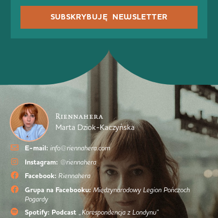
SUBSKRYBUJĘ NEWSLETTER
Riennahera
Marta Dziok-Kaczyńska
E-mail:
info@riennahera.com
Instagram:
@riennahera
Facebook:
Riennahera
Grupa na Facebooku:
Międzynarodowy Legion Pończoch
Pogardy
Spotify: Podcast
„Korespondencja z Londynu”