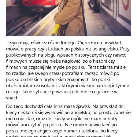
Języki mają również różne funkcje. Ciężej mi na przykład
mówić o pracy czy studiach po polsku niż po angielsku. Przy
publikowanych na blogu wpisach historycznych czy nawet
filmowych muszę się nieźle nagłowić, bo o historii czy
filmach najczęściej nie myślę po polsku. Teraz zdarza mi się
to rzadko, ale swego czasu potrafiłam zacząć mówić po
polsku do bliskich brytyjskich znajomych, bo polski
utożsamiałam z osobami, z którymi miałam bardziej intymne
relacje. Takie sytuacje powracają do mnie regularnie w
snach.
Do tego dochodzi cała inna masa zjawisk. Na przykład dni,
kiedy ciężko mi się wysłowić po angielsku, po prostu zupełnie
mi to nie idzie, oraz dni, kiedy w ogóle nie mam ochoty
mówić ani czytać po polsku. Nie umiem powiedzieć po
polsku mojego angielskiego numeru telefonu, bo kiedy
podaję go na co dzień jest w mojej głowie niemal jak