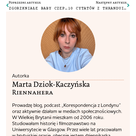
Poprzedni artykuł
Następny artykuł
ZGORZKNIAŁE BABY CZEPIAJĄ SIĘ BAJEK
10 CYTATÓW Z THRANDUILA DO WYKORZYSTANIA W ŻYCIU CODZIENNYM
Autorka
Marta Dziok-Kaczyńska
Riennahera​
Prowadzę blog, podcast „Korespondencja z Londynu”
oraz aktywnie działam w mediach społecznościowych.
W Wielkiej Brytanii mieszkam od 2006 roku.
Studiowałam historię i filmoznawstwo na
Uniwersytecie w Glasgow. Przez wiele lat pracowałam
w brytyjskiej prasie, obecnie jestem dziennikarką