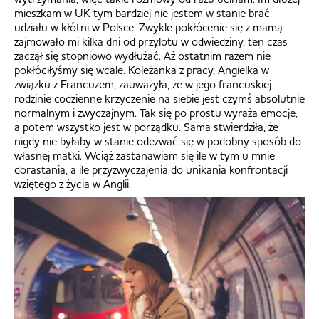
mieszkam w UK tym bardziej nie jestem w stanie brać
udziału w kłótni w Polsce. Zwykle pokłócenie się z mamą
zajmowało mi kilka dni od przylotu w odwiedziny, ten czas
zaczął się stopniowo wydłużać. Aż ostatnim razem nie
pokłóciłyśmy się wcale. Koleżanka z pracy, Angielka w
związku z Francuzem, zauważyła, że w jego francuskiej
rodzinie codzienne krzyczenie na siebie jest czymś absolutnie
normalnym i zwyczajnym. Tak się po prostu wyraża emocje,
a potem wszystko jest w porządku. Sama stwierdziła, że
nigdy nie byłaby w stanie odezwać się w podobny sposób do
własnej matki. Wciąż zastanawiam się ile w tym u mnie
dorastania, a ile przyzwyczajenia do unikania konfrontacji
wziętego z życia w Anglii.