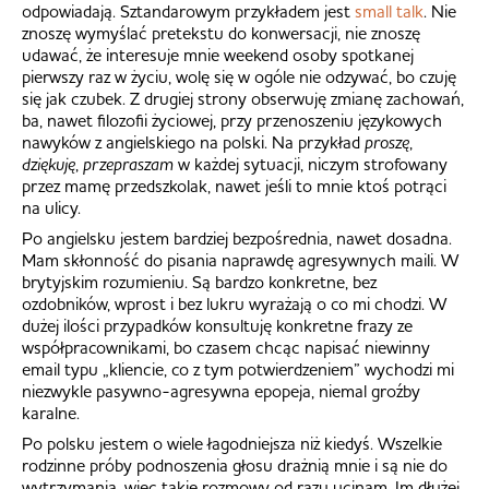
odpowiadają. Sztandarowym przykładem jest
small talk
. Nie
znoszę wymyślać pretekstu do konwersacji, nie znoszę
udawać, że interesuje mnie weekend osoby spotkanej
pierwszy raz w życiu, wolę się w ogóle nie odzywać, bo czuję
się jak czubek. Z drugiej strony obserwuję zmianę zachowań,
ba, nawet filozofii życiowej, przy przenoszeniu językowych
nawyków z angielskiego na polski. Na przykład
proszę
,
dziękuję
,
przepraszam
w każdej sytuacji, niczym strofowany
przez mamę przedszkolak, nawet jeśli to mnie ktoś potrąci
na ulicy.
Po angielsku jestem bardziej bezpośrednia, nawet dosadna.
Mam skłonność do pisania naprawdę agresywnych maili. W
brytyjskim rozumieniu. Są bardzo konkretne, bez
ozdobników, wprost i bez lukru wyrażają o co mi chodzi. W
dużej ilości przypadków konsultuję konkretne frazy ze
współpracownikami, bo czasem chcąc napisać niewinny
email typu „kliencie, co z tym potwierdzeniem” wychodzi mi
niezwykle pasywno-agresywna epopeja, niemal groźby
karalne.
Po polsku jestem o wiele łagodniejsza niż kiedyś. Wszelkie
rodzinne próby podnoszenia głosu drażnią mnie i są nie do
wytrzymania, więc takie rozmowy od razu ucinam. Im dłużej