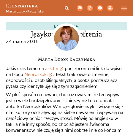
Riennahera
Marta Dziok-Kaczyńska
EMIGRACJA
Językowa schizofrenia
24 marca 2015
Marta Dziok-Kaczyńska
Jakiś czas temu na
ask.fm
podrzucono mi link do wpisu
na blogu
Neuroskoki
. Tekst traktował o zmiennej
osobowości u osób bilingualnych, a osoba podrzucająca
pytała czy identyfikuję się z tym zagadnieniem.
W jakiś sposób na pewno, chociaż uważam, że ten wpływ
jest o wiele bardziej złożony i silniejszy niż to co opisała
autorka Neuroskoków. W mojej głowie języki i wiążące się z
nimi kultury oddziaływują na siebie nawzajem i wpływają na
całościowy odbiór rzeczywistości. Mówię po angielsku w
taki, a nie inny sposób, bo chociaż jestem świadoma
konwenansów, nie czuję się z nimi dobrze i nie do końca mi