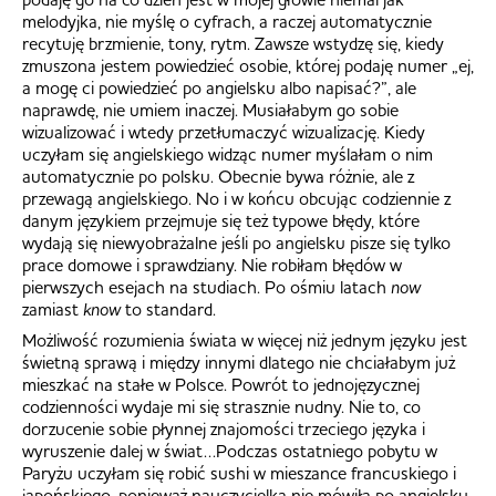
melodyjka, nie myślę o cyfrach, a raczej automatycznie
recytuję brzmienie, tony, rytm. Zawsze wstydzę się, kiedy
zmuszona jestem powiedzieć osobie, której podaję numer „ej,
a mogę ci powiedzieć po angielsku albo napisać?”, ale
naprawdę, nie umiem inaczej. Musiałabym go sobie
wizualizować i wtedy przetłumaczyć wizualizację. Kiedy
uczyłam się angielskiego widząc numer myślałam o nim
automatycznie po polsku. Obecnie bywa różnie, ale z
przewagą angielskiego. No i w końcu obcując codziennie z
danym językiem przejmuje się też typowe błędy, które
wydają się niewyobrażalne jeśli po angielsku pisze się tylko
prace domowe i sprawdziany. Nie robiłam błędów w
pierwszych esejach na studiach. Po ośmiu latach
now
zamiast
know
to standard.
Możliwość rozumienia świata w więcej niż jednym języku jest
świetną sprawą i między innymi dlatego nie chciałabym już
mieszkać na stałe w Polsce. Powrót to jednojęzycznej
codzienności wydaje mi się strasznie nudny. Nie to, co
dorzucenie sobie płynnej znajomości trzeciego języka i
wyruszenie dalej w świat…Podczas ostatniego pobytu w
Paryżu uczyłam się robić sushi w mieszance francuskiego i
japońskiego, ponieważ nauczycielka nie mówiła po angielsku.