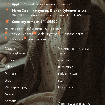
Apple: Podcast
Korespondencja z Londynu”
Marta Dziok-Kaczyńska, Ellarion Cybernetics Ltd.
86-90 Paul Street, London, England, EC2A 4NE
Company number:
12165590
Autorki zdjęć z designu bloga
Joanna Glogaza
Ania Hrycyna
Roksana Kalisz
Ewa Kara
Paulina Tran
Menu
Kategorie bloga
Strona główna
życie
O mnie
emigracja
Książki
kulturalnie
Podcast
rodzicielstwo
Blog
styl
Współpracujmy
blogosfera
Newsletter
Kontakt
Archiwum bloga