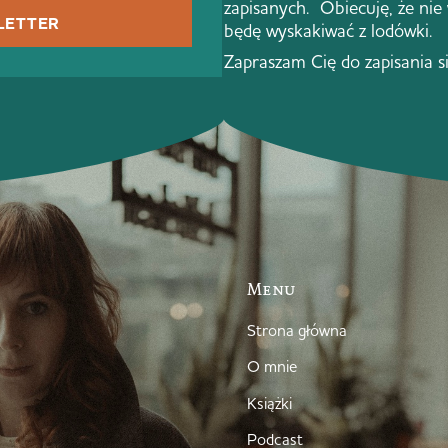
zapisanych. Obiecuję, że nie
LETTER
będę wyskakiwać z lodówki.
Zapraszam Cię do zapisania s
Menu
Strona główna
O mnie
Książki
Podcast