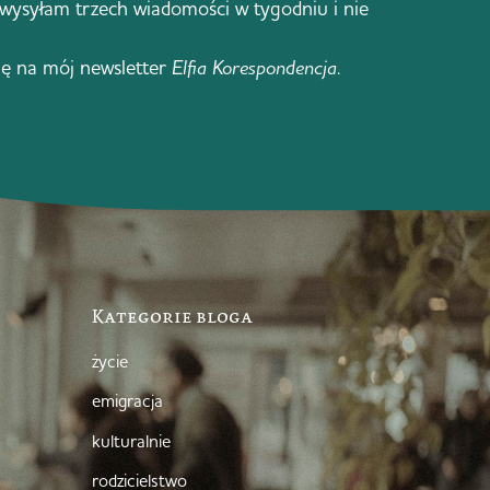
 wysyłam trzech wiadomości w tygodniu i nie
ię na mój newsletter
Elfia Korespondencja
.
Kategorie bloga
życie
emigracja
kulturalnie
rodzicielstwo