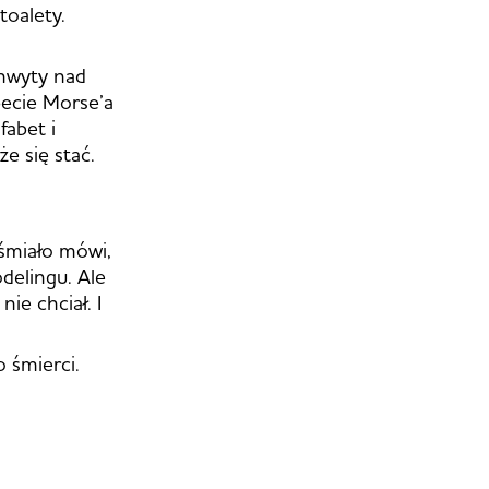
toalety.
chwyty nad
becie Morse’a
fabet i
e się stać.
śmiało mówi,
odelingu. Ale
ie chciał. I
o śmierci.