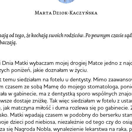
Marta Dziok-Kaczyńska
nają od te­go, że kochają swoich rodziców. Po pew­nym cza­sie sąd
baczają.
zji Dnia Matki wybaczam mojej drogiej Matce jedno z naj
szych poniżeń, jakie doznałam w życiu.
at temu siedziałam na fotelu u dentysty. Mimo zaawan
am czasem ze sobą Mamę do mojego stomatologa, pon
wała w gabinecie, ma z dentystką sporo wspólnych zna
awsze dostaje zniżkę. Tak więc siedziałam w fotelu z ust
zę, jak matczyna miłość i duma rozlewa się po gabinecie.
isko. Matki wpadają czasem w podobny do berserku sta
oje dzieci pod niebiosa, niezależnie od tego czy do osi
cza się Nagroda Nobla, wynalezienie lekarstwa na raka, p