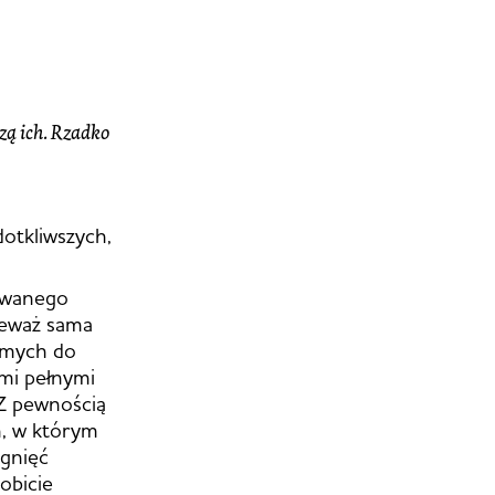
zą ich. Rzad­ko
dotkliwszych,
sowanego
ieważ sama
jomych do
ami pełnymi
 Z pewnością
n, w którym
ągnięć
obicie