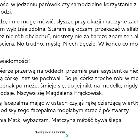
ości w jedzeniu parówek czy samodzielne korzystanie z 
odzi.
iedzę i nie mogę mówić, słysząc przy okazji matczyne za
em wybitnie zdolna. Staram się oczami przekazać w alfa
 nie rób obciachu”, niestety nie za bardzo znam ten al
ociera. No trudno, myślę. Niech będzie. W końcu co moż
świadomości!
erze przerwę na oddech, przemiła pani asystentka nie
ą córkę i też się pochwali. Bo jej córka trochę robi w m
dnak po mężu, śmieje się, bo jej nikt na modelkę nigdy n
odaje. Nazywa się Magdalena Frąckowiak.
ię facepalma mając w ustach czyjąś rękę dzierżącą wiertł
 od siły tego facepalma mogłabym stracić pół twarzy.
Dnia Matki wybaczam. Matczyna miłość bywa ślepa.
Następny artykuł