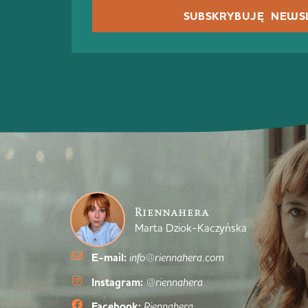
SUBSKRYBUJĘ NEWS
Riennahera
Marta Dziok-Kaczyńska
E-mail:
info@riennahera.com
Instagram:
@riennahera
Facebook:
Riennahera