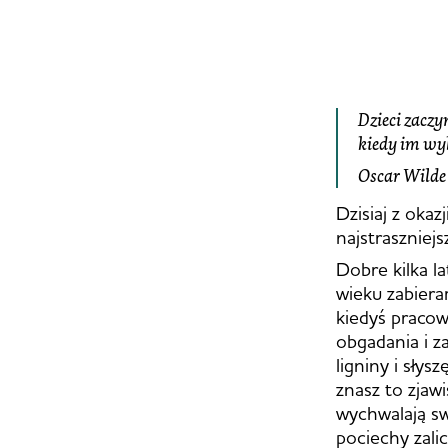
Dzieci zaczy­
kiedy im wy­
Oscar Wilde
Dzisiaj z oka
najstraszniej
Dobre kilka l
wieku zabier
kiedyś praco
obgadania i z
ligniny i słys
znasz to zjaw
wychwalają sw
pociechy zali