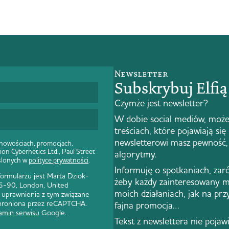
Newsletter
Subskrybuj Elfi
Czymże jest newsletter?
W dobie social mediów, może
treściach, które pojawiają się
newsletterowi masz pewność, 
 nowościach, promocjach,
ion Cybernetics Ltd., Paul Street
algorytmy.
ślonych w
polityce prywatności
.
Informuję o spotkaniach, zar
rmularzu jest Marta Dziok-
żeby każdy zainteresowany m
 86-90, London, United
moich działaniach, jak na pr
 uprawnienia z tym związane
 chroniona przez reCAPTCHA.
fajna promocja…
amin serwisu
Google.
Tekst z newslettera nie pojawi 