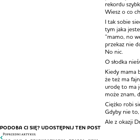
rekordu szybk
Wiesz o co ch
I tak sobie s
tym jaka jest
“mamo, no weź
przekaz nie d
No nic.
O słodka nie
Kiedy mama bi
że też ma fajn
urodę to ma je
może znam, d
Ciężko robi s
Gdyby nie to,
Ale z okazji 
PODOBA CI SIĘ? UDOSTĘPNIJ TEN POST
Poprzedni artykuł