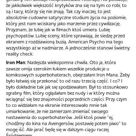
że jakkolwiek większość krytyków zna się na tym co robi, to
są i tacy, którzy się nie znają. Tak czy inaczej, to jest
absolutnie cudowne satyryczne studium życia na poziomie,
który jest nam wciskany jako marzenie przez cywilizację.
Przyznam, że lubię jak w filmach ktoś umiera. Lubię
psychopatów. Lubię sceny, które sprawiają, że siedzę przed
ekranem z rozdziawioną buzią. American Psycho ma tego
wszystkiego aż w nadmiarze. A jednocześnie stanowi świetny
reality check.
Iron Man
: Nadejszla wiekopomna chwila. Oto ja, która
zawsze omija szerokim łukiem wszelkie produkcje u
komiksowych superbohaterach, obejrzałam Iron Mana. Żeby
było łatwiej się przekonać to od razu trzecią część. I co? I
było dokładnie tak jak się spodziewałam. Był to stosunkowo
zgrabny film, który oglądałam bez nudy i w który można
wciągnąć się bez znajomości poprzednich części. Przy czym
to co widziałam na ekranie interesowało mnie tak
umiarkowanie, że nie zamierzam zmieniać swojego
nastawienia do superbohaterów. Jeśli ktoś powie “ej,
chodźmy do kina na Avengersów, postawię potem piwo” to
mogę iść. Ale jarać będę się w dalszym ciągu raczej
Śródziemiem.