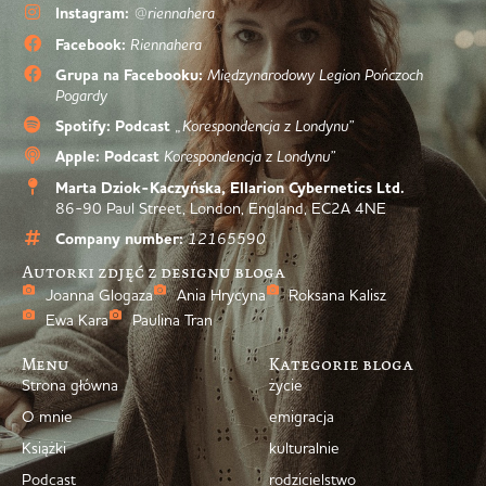
Instagram:
@riennahera
Facebook:
Riennahera
Grupa na Facebooku:
Międzynarodowy Legion Pończoch
Pogardy
Spotify: Podcast
„Korespondencja z Londynu”
Apple: Podcast
Korespondencja z Londynu”
Marta Dziok-Kaczyńska, Ellarion Cybernetics Ltd.
86-90 Paul Street, London, England, EC2A 4NE
Company number:
12165590
Autorki zdjęć z designu bloga
Joanna Glogaza
Ania Hrycyna
Roksana Kalisz
Ewa Kara
Paulina Tran
Menu
Kategorie bloga
Strona główna
życie
O mnie
emigracja
Książki
kulturalnie
Podcast
rodzicielstwo