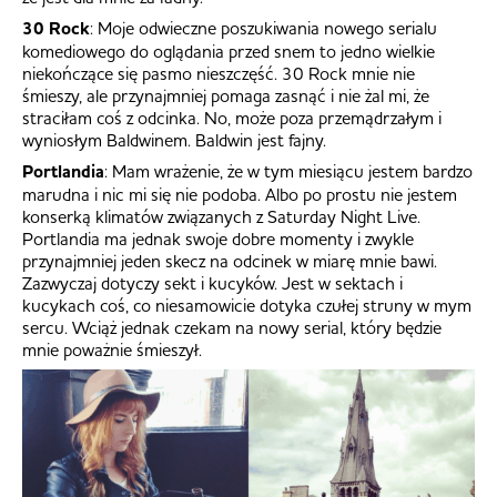
30 Rock
: Moje odwieczne poszukiwania nowego serialu
komediowego do oglądania przed snem to jedno wielkie
niekończące się pasmo nieszczęść. 30 Rock mnie nie
śmieszy, ale przynajmniej pomaga zasnąć i nie żal mi, że
straciłam coś z odcinka. No, może poza przemądrzałym i
wyniosłym Baldwinem. Baldwin jest fajny.
Portlandia
: Mam wrażenie, że w tym miesiącu jestem bardzo
marudna i nic mi się nie podoba. Albo po prostu nie jestem
konserką klimatów związanych z Saturday Night Live.
Portlandia ma jednak swoje dobre momenty i zwykle
przynajmniej jeden skecz na odcinek w miarę mnie bawi.
Zazwyczaj dotyczy sekt i kucyków. Jest w sektach i
kucykach coś, co niesamowicie dotyka czułej struny w mym
sercu. Wciąż jednak czekam na nowy serial, który będzie
mnie poważnie śmieszył.