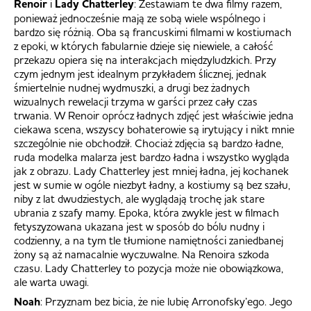
Renoir
i
Lady Chatterley
: Zestawiam te dwa filmy razem,
ponieważ jednocześnie mają ze sobą wiele wspólnego i
bardzo się różnią. Oba są francuskimi filmami w kostiumach
z epoki, w których fabularnie dzieje się niewiele, a całość
przekazu opiera się na interakcjach międzyludzkich. Przy
czym jednym jest idealnym przykładem ślicznej, jednak
śmiertelnie nudnej wydmuszki, a drugi bez żadnych
wizualnych rewelacji trzyma w garści przez cały czas
trwania. W Renoir oprócz ładnych zdjęć jest właściwie jedna
ciekawa scena, wszyscy bohaterowie są irytujący i nikt mnie
szczególnie nie obchodził. Chociaż zdjęcia są bardzo ładne,
ruda modelka malarza jest bardzo ładna i wszystko wygląda
jak z obrazu. Lady Chatterley jest mniej ładna, jej kochanek
jest w sumie w ogóle niezbyt ładny, a kostiumy są bez szału,
niby z lat dwudziestych, ale wyglądają trochę jak stare
ubrania z szafy mamy. Epoka, która zwykle jest w filmach
fetyszyzowana ukazana jest w sposób do bólu nudny i
codzienny, a na tym tle tłumione namiętności zaniedbanej
żony są aż namacalnie wyczuwalne. Na Renoira szkoda
czasu. Lady Chatterley to pozycja może nie obowiązkowa,
ale warta uwagi.
Noah
: Przyznam bez bicia, że nie lubię Arronofsky’ego. Jego