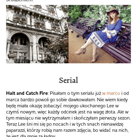
Serial
Halt and Catch Fire
: Pisałam o tym serialu już
w marcu
i od
marca bardzo powoli go sobie dawkowałam. Nie wiem kiedy
będę miała okazję zobaczyć mojego ukochanego Lee w
czymś nowym, więc każdy odcinek jest na wagę złota. Ale w
tym miesiącu nie wytrzymałam i skończyłam pierwszy sezon.
Teraz Lee śni mi się po nocach i w tych snach nienawidzę
paparazzi, którzy robią nam razem zdjęcia, bo widać na nich,
że jest dla mnie za ładny.