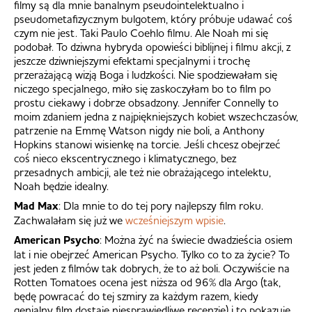
filmy są dla mnie banalnym pseudointelektualno i
pseudometafizycznym bulgotem, który próbuje udawać coś
czym nie jest. Taki Paulo Coehlo filmu. Ale Noah mi się
podobał. To dziwna hybryda opowieści biblijnej i filmu akcji, z
jeszcze dziwniejszymi efektami specjalnymi i trochę
przerażającą wizją Boga i ludzkości. Nie spodziewałam się
niczego specjalnego, miło się zaskoczyłam bo to film po
prostu ciekawy i dobrze obsadzony. Jennifer Connelly to
moim zdaniem jedna z najpiękniejszych kobiet wszechczasów,
patrzenie na Emmę Watson nigdy nie boli, a Anthony
Hopkins stanowi wisienkę na torcie. Jeśli chcesz obejrzeć
coś nieco ekscentrycznego i klimatycznego, bez
przesadnych ambicji, ale też nie obrażającego intelektu,
Noah będzie idealny.
Mad Max
: Dla mnie to do tej pory najlepszy film roku.
Zachwalałam się już we
wcześniejszym wpisie
.
American Psycho
: Można żyć na świecie dwadzieścia osiem
lat i nie obejrzeć American Psycho. Tylko co to za życie? To
jest jeden z filmów tak dobrych, że to aż boli. Oczywiście na
Rotten Tomatoes ocena jest niższa od 96% dla Argo (tak,
będę powracać do tej szmiry za każdym razem, kiedy
genialny film dostaje niesprawiedliwe recenzje) i to pokazuje,