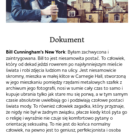
Dokument
Bill Cunningham’s New York
: Byłam zachwycona i
zaintrygowana. Bill to jest niesamowita postać. To człowiek,
który od dekad jeździ rowerem po najsłynniejszym mieście
świata i robi zdjęcia ludziom na ulicy. Jest niesamowicie
skromny, mieszka w małej klitce w Carnegie Hall, stworzoną
w jego mieszkaniu pomiędzy rzędami metalowych szafek z
archiwum jego fotografii, nosi w sumie cały czas to samo i
kupuje ubrania tylko jak stare mu się porwą, a w tym samym
czasie absolutnie uwielbiają go i podziwiają czołowe postaci
świata mody. To również człowiek zagadka, który przyznaje,
że nigdy nie był w żadnym związku, płacze kiedy ktoś pyta go
o religię i wyraźnie nie czuje się komfortowo pytany o
orientację seksualną. To nie jest do końca normalny
człowiek, na pewno jest to geniusz, perfekcjonista i osoba