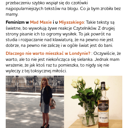
przebaczeniu szybko wspiął się do czołówki
najpopularniejszych tekstów na blogu. Co ja bym zrobiła bez
mamy.
Feminizm w
Mad Maxie
i u
Miyazakiego
: Takie teksty są
świetne, bo wywołują żywe reakcje Czytelników. Z drugiej
strony pisanie ich to ogromy wysiłek. To jak powrót na
studia i rozpaczanie nad klawiaturą, że na pewno nie jest
dobrze, na pewno nie zaliczę i w ogóle świat jest do bani.
Dlaczego nie warto mieszkać w Londynie?
: Oczywiście, że
warto, ale to nie jest niekończąca się sielanka. Jednak mam
wrażenie, że jak ktoś raz tu pomieszka, to nigdy się nie
wyleczy z tej toksycznej miłości.