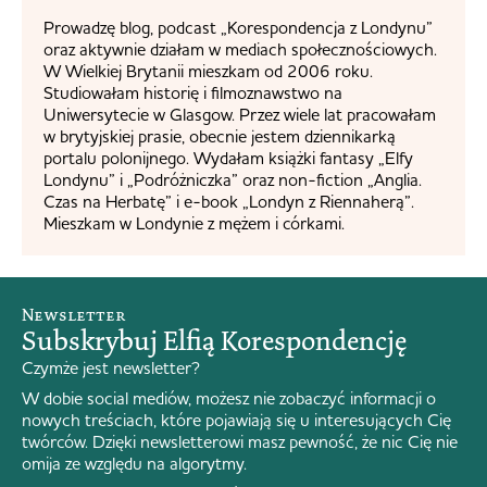
Prowadzę blog, podcast „Korespondencja z Londynu”
oraz aktywnie działam w mediach społecznościowych.
W Wielkiej Brytanii mieszkam od 2006 roku.
Studiowałam historię i filmoznawstwo na
Uniwersytecie w Glasgow. Przez wiele lat pracowałam
w brytyjskiej prasie, obecnie jestem dziennikarką
portalu polonijnego. Wydałam książki fantasy „Elfy
Londynu” i „Podróżniczka” oraz non-fiction „Anglia.
Czas na Herbatę” i e-book „Londyn z Riennaherą”.
Mieszkam w Londynie z mężem i córkami.
Newsletter
Subskrybuj Elfią Korespondencję
Czymże jest newsletter?
W dobie social mediów, możesz nie zobaczyć informacji o
nowych treściach, które pojawiają się u interesujących Cię
twórców. Dzięki newsletterowi masz pewność, że nic Cię nie
omija ze względu na algorytmy.