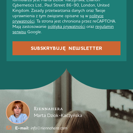
Cybernetics Ltd., Paul Street 86-90, London, United
Kingdom. Zasady przetwarzania danych oraz Twoje
uprawnienia z tym związane opisane są w
polityce
prywatności
. Ta strona jest chroniona przez reCAPTCHA.
Mają zastosowanie
polityka prywatności
oraz
regulamin
serwisu
Google.
SUBSKRYBUJĘ NEWSLETTER
Riennahera
Marta Dziok-Kaczyńska
E-mail:
info@riennahera.com