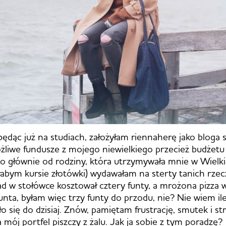
będąc już na studiach, założyłam riennaherę jako bloga s
liwe fundusze z mojego niewielkiego przecież budżetu
 głównie od rodziny, która utrzymywała mnie w Wielkie
łabym kursie złotówki) wydawałam na sterty tanich rzecz
iad w stołówce kosztował cztery funty, a mrożona pizza
unta, byłam więc trzy funty do przodu, nie? Nie wiem ile
 się do dzisiaj. Znów, pamiętam frustrację, smutek i stre
 mój portfel piszczy z żalu. Jak ja sobie z tym poradzę?