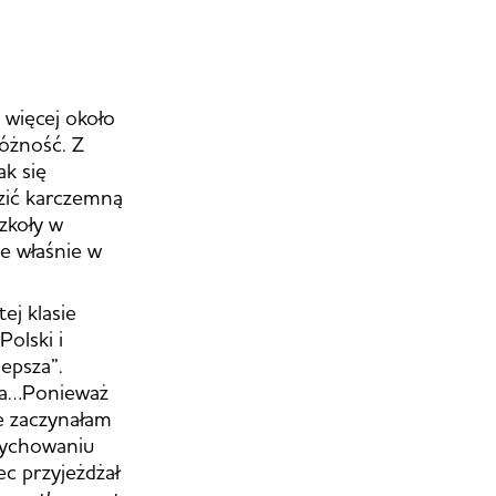
 więcej około
różność. Z
k się
dzić karczemną
zkoły w
le właśnie w
ej klasie
olski i
epsza”.
wka…Ponieważ
ie zaczynałam
 wychowaniu
ec przyjeżdżał