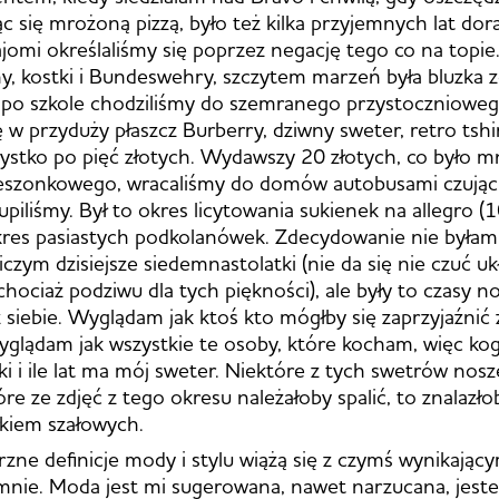
c się mrożoną pizzą, było też kilka przyjemnych lat dora
najomi określaliśmy się poprzez negację tego co na topie
ny, kostki i Bundeswehry, szczytem marzeń była bluzka z
a po szkole chodziliśmy do szemranego przystoczniowe
ę w przyduży płaszcz Burberry, dziwny sweter, retro tshi
ystko po pięć złotych. Wydawszy 20 złotych, co było mn
eszonkowego, wracaliśmy do domów autobusami czując 
upiliśmy. Był to okres licytowania sukienek na allegro (1
okres pasiastych podkolanówek. Zdecydowanie nie byłam 
czym dzisiejsze siedemnastolatki (nie da się nie czuć uk
chociaż podziwu dla tych piękności), ale były to czasy no
 siebie. Wyglądam jak ktoś kto mógłby się zaprzyjaźnić
glądam jak wszystkie te osoby, które kocham, więc ko
i i ile lat ma mój sweter. Niektóre z tych swetrów noszę 
re ze zdjęć z tego okresu należałoby spalić, to znalazło
ałkiem szałowych.
ne definicje mody i stylu wiążą się z czymś wynikając
mnie. Moda jest mi sugerowana, nawet narzucana, jeste