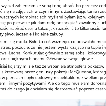
k wyjazd zabierałam ze sobą tonę ubrań, bo przecież co
 się na zdjęciach w czym innym. Zestawiając tanie rze
ziwacznych kombinacjach myślami byłam już w kolejnym 
 się po pierwsze jak dam radę posprzątać zawalony ciuc
ie napisać esej, a także jak rozdzielić te kilkanaście f
y piwo, jedzenie i kolejne zakupy.
ła mi się moda. Było to coś ważnego, co pozwalało mi si
, stres, poczucie, że nie jestem wystarczająco na topie i
owa. Ładna. Konkurując głównie z samą sobą i kolorow
oraz pięknymi blogami. Głównie w swojej głowie.
isiaj kojarzy mi się też ze wspaniałą atmosferą pokazów
gią kreowaną przez geniuszy pokroju McQueena, któreg
h w piersiach i były cudownym spektaklem, z wielkim p
nem i innymi pozytywami. Ale do tego musiałam dorosn
mś do czego ja chciałam się dostosować poprzez częst