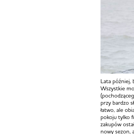
Lata później, 
Wszystkie moż
(pochodzącego
przy bardzo s
łatwo, ale ob
pokoju tylko f
zakupów ostało
nowy sezon, a