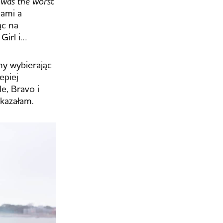
t was the worst
cami a
ąc na
Girl i…
ny wybierając
epiej
e, Bravo i
okazałam.