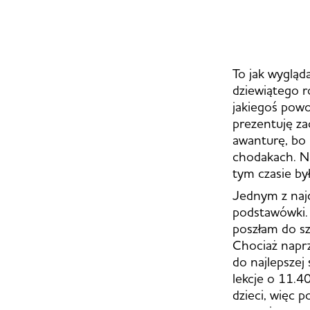
To jak wygląd
dziewiątego r
jakiegoś powo
prezentuję za
awanturę, bo 
chodakach. Ni
tym czasie by
Jednym z najd
podstawówki. 
poszłam do sz
Chociaż napr
do najlepszej 
lekcje o 11.4
dzieci, więc 