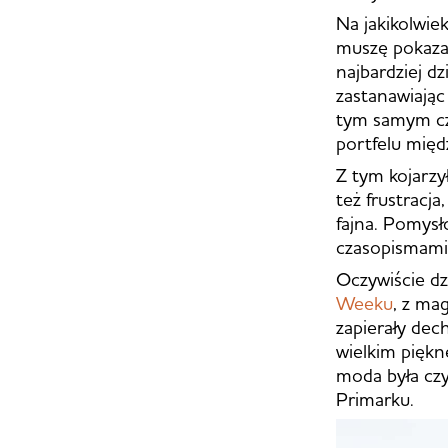
Na jakikolwie
muszę pokazać
najbardziej d
zastanawiając
tym samym czas
portfelu międz
Z tym kojarzy
też frustracja
fajna. Pomysł
czasopismami 
Oczywiście dz
Weeku
, z ma
zapierały dec
wielkim pięk
moda była czy
Primarku.