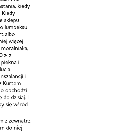
stania, kiedy
. Kiedy
e sklepu
go lumpeksu
rt albo
iej więcej
moralniaka,
0 zł z
piękna i
łucia
nszalancji i
 z Kurtem
go obchodzi
do dzisiaj. I
by się wśród
ym z zewnątrz
m do niej