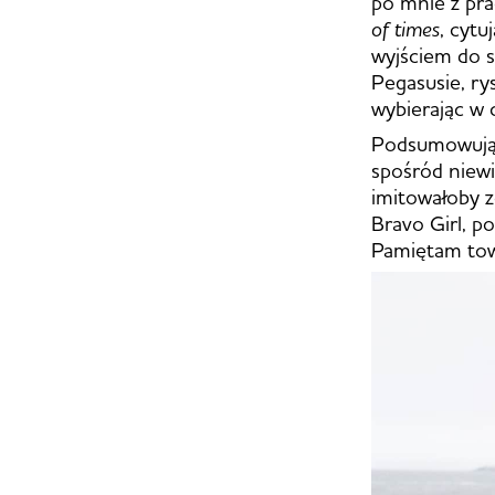
po mnie z pra
of times
, cytu
wyjściem do s
Pegasusie, rys
wybierając w 
Podsumowując,
spośród niewie
imitowałoby z
Bravo Girl, po
Pamiętam towa