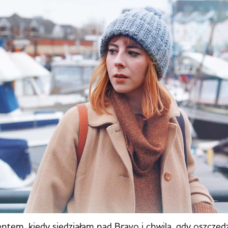
em, kiedy siedziałam nad Bravo i chwilą, gdy oszczęd