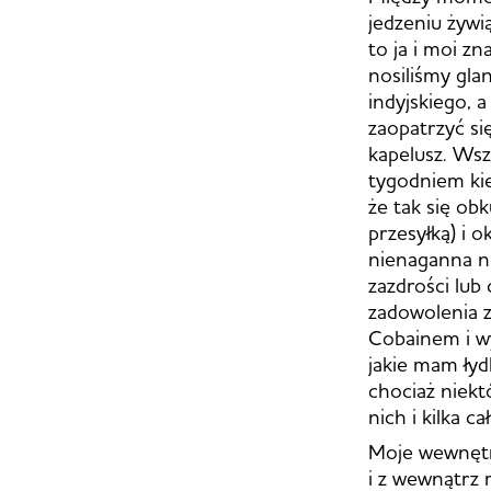
jedzeniu żywią
to ja i moi z
nosiliśmy gla
indyjskiego, 
zaopatrzyć si
kapelusz. Wsz
tygodniem ki
że tak się obk
przesyłką) i 
nienaganna ni
zazdrości lub 
zadowolenia z
Cobainem i wy
jakie mam łydk
chociaż niektó
nich i kilka c
Moje wewnętrz
i z wewnątrz 