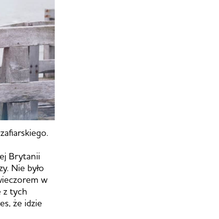
zafiarskiego.
j Brytanii
y. Nie było
 wieczorem w
 z tych
s, że idzie