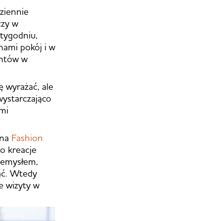
dziennie
czy w
tygodniu,
hami pokój i w
untów w
ę wyrażać, ale
 wystarczająco
ymi
 na
Fashion
o kreacje
rzemysłem,
ąć. Wtedy
e wizyty w