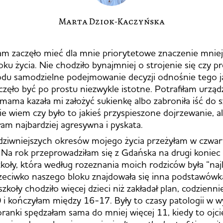
Marta Dziok-Kaczyńska
am zaczęło mieć dla mnie priorytetowe znaczenie mniej
oku życia. Nie chodziło bynajmniej o strojenie się czy p
du samodzielne podejmowanie decyzji odnośnie tego ja
częło być po prostu niezwykle istotne. Potrafiłam urzą
mama kazała mi założyć sukienkę albo zabroniła iść do s
e wiem czy było to jakieś przyspieszone dojrzewanie, a
łam najbardziej agresywna i pyskata.
ziwniejszych okresów mojego życia przeżyłam w czwart
Na rok przeprowadziłam się z Gdańska na drugi koniec P
koły, która według rozeznania moich rodziców była “najl
zeciwko naszego bloku znajdowała się inna podstawó
szkoły chodziło więcej dzieci niż zakładał plan, codzienn
0 i kończyłam między 16-17. Były to czasy patologii w
poranki spędzałam sama do mniej więcej 11, kiedy to ojci