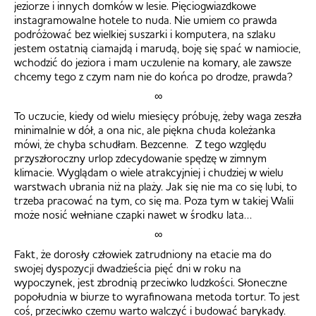
jeziorze i innych domków w lesie. Pięciogwiazdkowe
instagramowalne hotele to nuda. Nie umiem co prawda
podróżować bez wielkiej suszarki i komputera, na szlaku
jestem ostatnią ciamajdą i marudą, boję się spać w namiocie,
wchodzić do jeziora i mam uczulenie na komary, ale zawsze
chcemy tego z czym nam nie do końca po drodze, prawda?
∞
To uczucie, kiedy od wielu miesięcy próbuję, żeby waga zeszła
minimalnie w dół, a ona nic, ale piękna chuda koleżanka
mówi, że chyba schudłam. Bezcenne. Z tego względu
przyszłoroczny urlop zdecydowanie spędzę w zimnym
klimacie. Wyglądam o wiele atrakcyjniej i chudziej w wielu
warstwach ubrania niż na plaży. Jak się nie ma co się lubi, to
trzeba pracować na tym, co się ma. Poza tym w takiej Walii
może nosić wełniane czapki nawet w środku lata…
∞
Fakt, że dorosły człowiek zatrudniony na etacie ma do
swojej dyspozycji dwadzieścia pięć dni w roku na
wypoczynek, jest zbrodnią przeciwko ludzkości. Słoneczne
popołudnia w biurze to wyrafinowana metoda tortur. To jest
coś, przeciwko czemu warto walczyć i budować barykady.