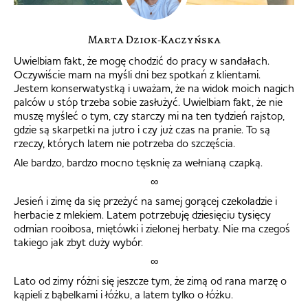
Marta Dziok-Kaczyńska
Uwielbiam fakt, że mogę chodzić do pracy w sandałach.
Oczywiście mam na myśli dni bez spotkań z klientami.
Jestem konserwatystką i uważam, że na widok moich nagich
palców u stóp trzeba sobie zasłużyć. Uwielbiam fakt, że nie
muszę myśleć o tym, czy starczy mi na ten tydzień rajstop,
gdzie są skarpetki na jutro i czy już czas na pranie. To są
rzeczy, których latem nie potrzeba do szczęścia.
Ale bardzo, bardzo mocno tęsknię za wełnianą czapką.
∞
Jesień i zimę da się przeżyć na samej gorącej czekoladzie i
herbacie z mlekiem. Latem potrzebuję dziesięciu tysięcy
odmian rooibosa, miętówki i zielonej herbaty. Nie ma czegoś
takiego jak zbyt duży wybór.
∞
Lato od zimy różni się jeszcze tym, że zimą od rana marzę o
kąpieli z bąbelkami i łóżku, a latem tylko o łóżku.