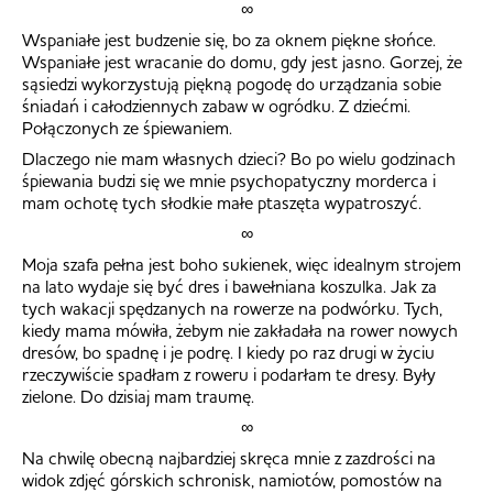
∞
Wspaniałe jest budzenie się, bo za oknem piękne słońce.
Wspaniałe jest wracanie do domu, gdy jest jasno. Gorzej, że
sąsiedzi wykorzystują piękną pogodę do urządzania sobie
śniadań i całodziennych zabaw w ogródku. Z dziećmi.
Połączonych ze śpiewaniem.
Dlaczego nie mam własnych dzieci? Bo po wielu godzinach
śpiewania budzi się we mnie psychopatyczny morderca i
mam ochotę tych słodkie małe ptaszęta wypatroszyć.
∞
Moja szafa pełna jest boho sukienek, więc idealnym strojem
na lato wydaje się być dres i bawełniana koszulka. Jak za
tych wakacji spędzanych na rowerze na podwórku. Tych,
kiedy mama mówiła, żebym nie zakładała na rower nowych
dresów, bo spadnę i je podrę. I kiedy po raz drugi w życiu
rzeczywiście spadłam z roweru i podarłam te dresy. Były
zielone. Do dzisiaj mam traumę.
∞
Na chwilę obecną najbardziej skręca mnie z zazdrości na
widok zdjęć górskich schronisk, namiotów, pomostów na