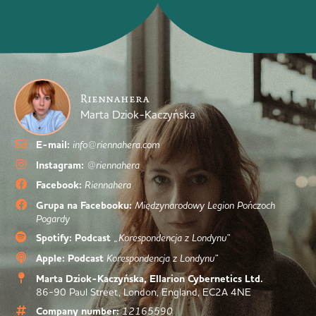
Riennahera
Marta Dziok-Kaczyńska
E-mail:
info@riennahera.com
Instagram:
@riennahera
Facebook:
Riennahera
Grupa na Facebooku:
Międzynarodowy Legion Pończoch
Pogardy
Spotify: Podcast
„Korespondencja z Londynu”
Apple: Podcast
Korespondencja z Londynu”
Marta Dziok-Kaczyńska, Ellarion Cybernetics Ltd.
86-90 Paul Street, London, England, EC2A 4NE
Company number:
12165590