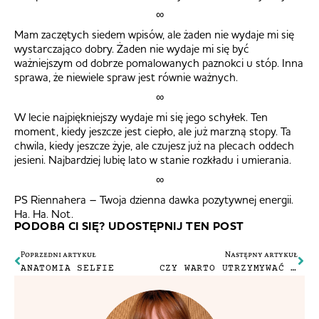
∞
Mam zaczętych siedem wpisów, ale żaden nie wydaje mi się
wystarczająco dobry. Żaden nie wydaje mi się być
ważniejszym od dobrze pomalowanych paznokci u stóp. Inna
sprawa, że niewiele spraw jest równie ważnych.
∞
W lecie najpiękniejszy wydaje mi się jego schyłek. Ten
moment, kiedy jeszcze jest ciepło, ale już marzną stopy. Ta
chwila, kiedy jeszcze żyje, ale czujesz już na plecach oddech
jesieni. Najbardziej lubię lato w stanie rozkładu i umierania.
∞
PS Riennahera – Twoja dzienna dawka pozytywnej energii.
Ha. Ha. Not.
PODOBA CI SIĘ? UDOSTĘPNIJ TEN POST
Poprzedni artykuł
Następny artykuł
ANATOMIA SELFIE
CZY WARTO UTRZYMYWAĆ ZWIĄZEK NA ODLEGŁOŚĆ?