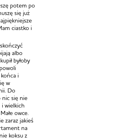
uszę potem po
uszę się już
ajpiękniejsze
Mam ciastko i
i skończyć
ijają albo
 kupił byłoby
 powoli
 końca i
ię w
nii. Do
nic się nie
i wielkich
. Małe owce.
e zaraz jakieś
artament na
nie koksu z