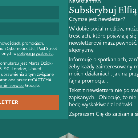
Newsletter
Subskrybuj Elfi
Czymże jest newsletter?
W dobie social mediów, może
treściach, które pojawiają się
newsletterowi masz pewność, 
 nowościach, promocjach,
ion Cybernetics Ltd., Paul Street
algorytmy.
ślonych w
polityce prywatności
.
Informuję o spotkaniach, zar
rmularzu jest Marta Dziok-
żeby każdy zainteresowany m
 86-90, London, United
moich działaniach, jak na pr
 uprawnienia z tym związane
 chroniona przez reCAPTCHA.
fajna promocja…
amin serwisu
Google.
Tekst z newslettera nie pojawi 
zapisanych. Obiecuję, że nie
LETTER
będę wyskakiwać z lodówki.
Zapraszam Cię do zapisania s