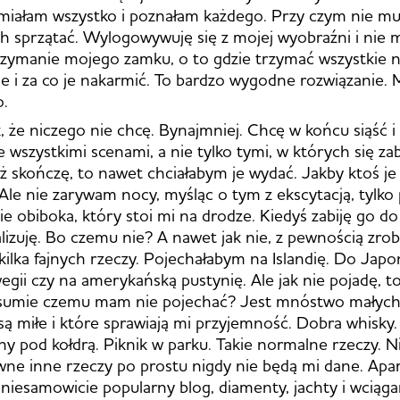
 miałam wszystko i poznałam każdego. Przy czym nie m
ch sprzątać. Wylogowywuję się z mojej wyobraźni i nie m
zymanie mojego zamku, o to gdzie trzymać wszystkie n
nie i za co je nakarmić. To bardzo wygodne rozwiązanie. 
o.
ak, że niczego nie chcę. Bynajmniej. Chcę w końcu siąść 
ze wszystkimi scenami, a nie tylko tymi, w których się zab
już skończę, to nawet chciałabym je wydać. Jakby ktoś je
 Ale nie zarywam nocy, myśląc o tym z ekscytacją, tylko
ie obiboka, który stoi mi na drodze. Kiedyś zabiję go do
alizuję. Bo czemu nie? A nawet jak nie, z pewnością zrob
kilka fajnych rzeczy. Pojechałabym na Islandię. Do Japo
gii czy na amerykańską pustynię. Ale jak nie pojadę, to 
w sumie czemu mam nie pojechać? Jest mnóstwo małych 
 są miłe i które sprawiają mi przyjemność. Dobra whisky
y pod kołdrą. Piknik w parku. Takie normalne rzeczy. Ni
wne inne rzeczy po prostu nigdy nie będą mi dane. Ap
niesamowicie popularny blog, diamenty, jachty i wciąga