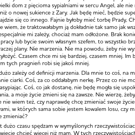
ielki dom z pięcioma sypialniami w sercu Angel, ale ni
 niż o nowej sukience z Zary. Jak będę mieć, będzie supe
ajdzie się co innego. Fajnie byłoby mieć torbę Prady, C
ale wiem, że traktowałabym ją dokładnie tak samo jak ws
iespecjalnie mi zależy, chociaż mam odłożone. Brak kon
pracy lub bycie swoim własnym szefem, to wszystko brz
raczej plany. Nie marzenia. Nie ma powodu, żeby nie wysz
zyłożyć. Czasem chce mi się bardziej, czasem mniej. Im b
ym tych pragnień robi się jakoś mniej.
dużo zależy od definicji marzenia. Dla mnie to coś, na 
ie ciarki. Coś, za co oddałabym nerkę. Przez co nie m
sypiając. Coś, co jak dostanę, nie będę mogła się uspok
ia, a moje życie zmieni się na zawsze. Nie wierzę, żeby
le nie wiem też, czy naprawdę chcę zmieniać swoje życie
mi, w których sama sobie jestem kowalem losu, czy mi s
le zmieniać?
t dużo czasu spędzam w wymyślonych rzeczywistościac
iecie chcieć więcej niż mam. W tych rzeczywistościac