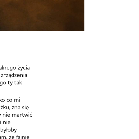
alnego życia
, zrządzenia
go ty tak
ko co mi
żku, zna się
y nie martwić
i nie
 byłoby
am, że fajnie