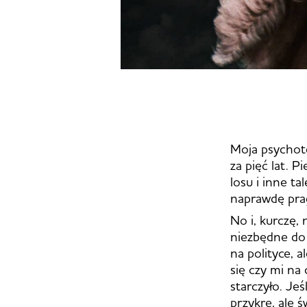
Moja psychot
za pięć lat. P
losu i inne t
naprawdę pra
No i, kurczę,
niezbędne do 
na polityce, 
się czy mi na
starczyło. Jeś
przykre, ale ś