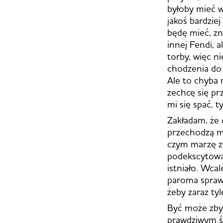
byłoby mieć w
jakoś bardziej
będę mieć, zn
innej Fendi, 
torby, więc n
chodzenia do 
Ale to chyba 
zechcę się pr
mi się spać, t
Zakładam, że 
przechodzą mn
czym marzę za
podekscytowan
istniało. Wca
paroma sprawa
żeby zaraz ty
Być może zby
prawdziwym św