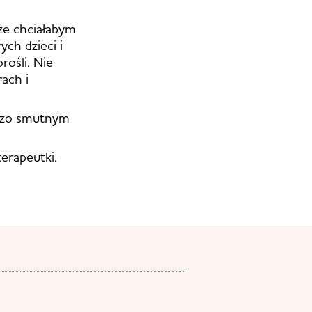
że chciałabym
ych dzieci i
ośli. Nie
ach i
rdzo smutnym
erapeutki.