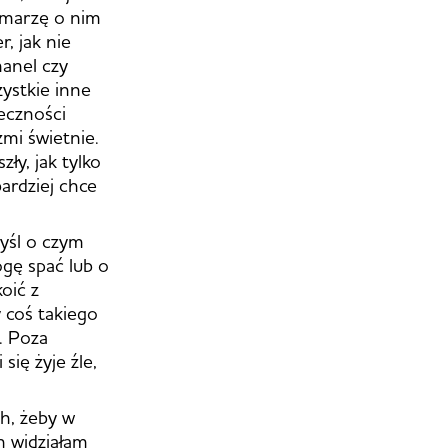
e marzę o nim
r, jak nie
hanel czy
zystkie inne
ieczności
mi świetnie.
ły, jak tylko
ardziej chce
myśl o czym
ogę spać lub o
oić z
 coś takiego
. Poza
ię żyje źle,
h, żeby w
h widziałam