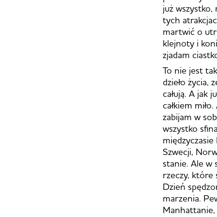
już wszystko,
tych atrakcja
martwić o utr
klejnoty i ko
zjadam ciastk
To nie jest t
dzieło życia, 
całują. A jak 
całkiem miło.
zabijam w sob
wszystko sfin
międzyczasie 
Szwecji, Norwe
stanie. Ale 
rzeczy, które
Dzień spędzon
marzenia. Pe
Manhattanie, 