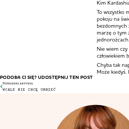
Kim Kardashia
To wszystko 
pokoju na świe
bezdomnych zw
marzę o tym z
jednorożcach.
Nie wiem czy 
człowiekiem 
Chyba tak nap
Może kiedyś.
PODOBA CI SIĘ? UDOSTĘPNIJ TEN POST
Poprzedni artykuł
WCALE NIE CHCĘ UMRZEĆ