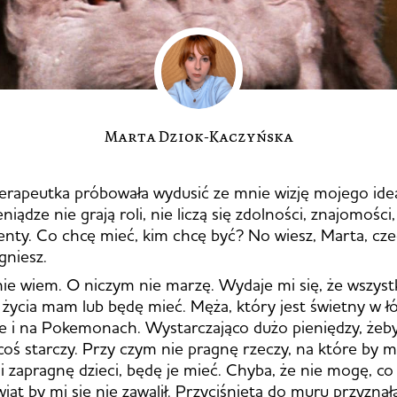
Marta Dziok-Kaczyńska
erapeutka próbowała wydusić ze mnie wizję mojego ide
ieniądze nie grają roli, nie liczą się zdolności, znajomości
alenty. Co chcę mieć, kim chcę być? No wiesz, Marta, cze
gniesz.
 nie wiem. O niczym nie marzę. Wydaje mi się, że wszyst
życia mam lub będę mieć. Męża, który jest świetny w łó
ale i na Pokemonach. Wystarczająco dużo pieniędzy, żeb
 coś starczy. Przy czym nie pragnę rzeczy, na które by m
li zapragnę dzieci, będę je mieć. Chyba, że nie mogę, co
wiat by mi się nie zawalił. Przyciśnięta do muru przyznał