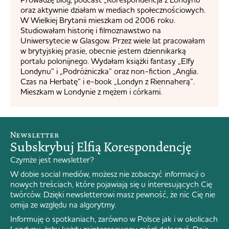
oraz aktywnie działam w mediach społecznościowych.
W Wielkiej Brytanii mieszkam od 2006 roku.
Studiowałam historię i filmoznawstwo na
Uniwersytecie w Glasgow. Przez wiele lat pracowałam
w brytyjskiej prasie, obecnie jestem dziennikarką
portalu polonijnego. Wydałam książki fantasy „Elfy
Londynu” i „Podróżniczka” oraz non-fiction „Anglia.
Czas na Herbatę” i e-book „Londyn z Riennaherą”.
Mieszkam w Londynie z mężem i córkami.
Newsletter
Subskrybuj Elfią Korespondencję
Czymże jest newsletter?
W dobie social mediów, możesz nie zobaczyć informacji o
nowych treściach, które pojawiają się u interesujących Cię
twórców. Dzięki newsletterowi masz pewność, że nic Cię nie
omija ze względu na algorytmy.
Informuję o spotkaniach, zarówno w Polsce jak i w okolicach