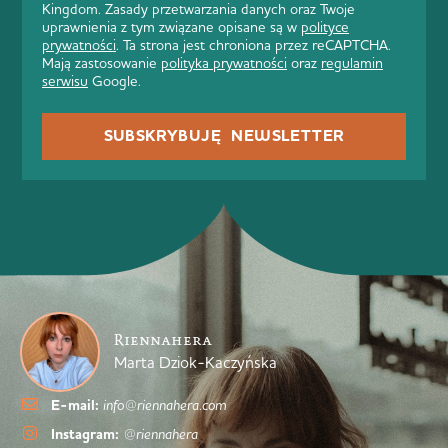
Kingdom. Zasady przetwarzania danych oraz Twoje
uprawnienia z tym związane opisane są w
polityce
prywatności
. Ta strona jest chroniona przez reCAPTCHA.
Mają zastosowanie
polityka prywatności
oraz
regulamin
serwisu
Google.
SUBSKRYBUJĘ NEWSLETTER
Riennahera
Marta Dziok-Kaczyńska
E-mail:
info@riennahera.com
Instagram:
@riennahera