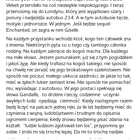
Velvet przerobiło na coś niezwykle niepokojącego. I teraz
przenosimy się do Londynu, który jest wyjątkowo szary i
ponury i nadjeżdża autobus 214. A w tym autobusie tęcze,
motyle i jednorożce. W jednym. Jeśli będzie sequel
Enchanted, on zagra w nim Giselle.
Na każdym przystanku wchodzi ktoś, kogo ten człowiek zna
z imienia. Niektórych pyta co u tego czy tamtego członka
rodziny. Na każdym zakręcie do kogoś macha. Dla każdego
ma miłe słowo. Jestem ponurakiem, już się z tym pogodziłam
i jakoś żyję. Ale kiedy trafiasz na kogoś takiego, nie sposób
na chwilę nie zarazić się jego brokatowym szaleństwem. Nie
sposób nie poczuć małego ukłucia zazdrości, że jakże to tak,
mieć w żyłach lukier zamiast krwi. Nie sposób nie pomachać
mu, wysiadając z autobusu. W jego postaci spełniają się
słowa Gandalfa, to drobne rzeczy, codzienne uczynki
zwykłych ludzi opędzają ciemność. Kiedy następnym razem
będę liczyć na palcach jednej ręki, za ile lat będziemy mieć do
czynienia z wojną, ludobójstwem i trudnym do opisania
ogromem cierpienia, kiedy znowu będziemy pisać zdania na
kształt “ludzie ludziom zgotowali ten los”, przypomnę go
sobie. I zrobi mi się trochę lepiej. Da mi to trochę nadziei.