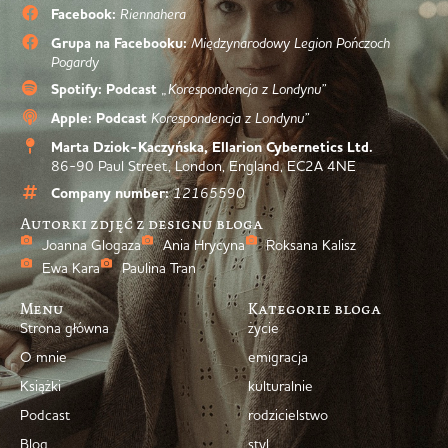
Facebook:
Riennahera
Grupa na Facebooku:
Międzynarodowy Legion Pończoch
Pogardy
Spotify: Podcast
„Korespondencja z Londynu”
Apple: Podcast
Korespondencja z Londynu”
Marta Dziok-Kaczyńska, Ellarion Cybernetics Ltd.
86-90 Paul Street, London, England, EC2A 4NE
Company number:
12165590
Autorki zdjęć z designu bloga
Joanna Glogaza
Ania Hrycyna
Roksana Kalisz
Ewa Kara
Paulina Tran
Menu
Kategorie bloga
Strona główna
życie
O mnie
emigracja
Książki
kulturalnie
Podcast
rodzicielstwo
Blog
styl