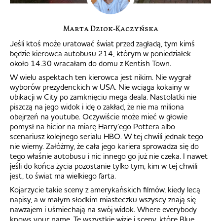
Marta Dziok-Kaczyńska
Jeśli ktoś może uratować świat przed zagładą, tym kimś
będzie kierowca autobusu 214, którym w poniedziałek
około 14.30 wracałam do domu z Kentish Town.
W wielu aspektach ten kierowca jest nikim. Nie wygrał
wyborów prezydenckich w USA. Nie wciąga kokainy w
ubikacji w City po zamknięciu mega deala. Nastolatki nie
piszczą na jego widok i idę o zakład, że nie ma miliona
obejrzeń na youtube. Oczywiście może mieć w głowie
pomysł na hicior na miarę Harry’ego Pottera albo
scenariusz kolejnego serialu HBO. W tej chwili jednak tego
nie wiemy. Załóżmy, że cała jego kariera sprowadza się do
tego właśnie autobusu i nic innego go już nie czeka. I nawet
jeśli do końca życia pozostanie tylko tym, kim w tej chwili
jest, to świat ma wielkiego farta.
Kojarzycie takie sceny z amerykańskich filmów, kiedy lecą
napisy, a w małym słodkim miasteczku wszyscy znają się
nawzajem i uśmiechają na swój widok. Where everybody
knows your name. Te wszystkie wizje i sceny, które Blue