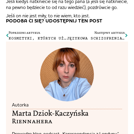
Jeśli kiedyś natkniecie się na tego pana (a jeśli się natkniecie,
na pewno będziecie to od razu wiedzieć), pozdrówcie go.
Jeśli on nie jest miły, to nie wiem, kto jest.
PODOBA CI SIĘ? UDOSTĘPNIJ TEN POST
Poprzedni artykuł
Następny artykuł
KOSMETYKI, KTÓRYCH UŻYWAM NA CO DZIEŃ #2
JĘZYKOWA SCHIZOFRENIA 3 – DWUJĘZYCZNOŚĆ A PISANIE
Autorka
Marta Dziok-Kaczyńska
Riennahera​
Prowadzę blog, podcast „Korespondencja z Londynu”