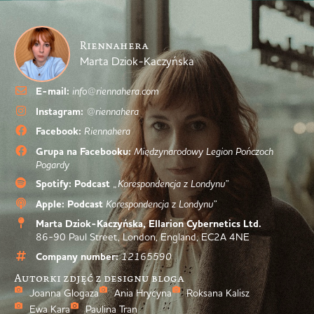
Riennahera
Marta Dziok-Kaczyńska
E-mail:
info@riennahera.com
Instagram:
@riennahera
Facebook:
Riennahera
Grupa na Facebooku:
Międzynarodowy Legion Pończoch
Pogardy
Spotify: Podcast
„Korespondencja z Londynu”
Apple: Podcast
Korespondencja z Londynu”
Marta Dziok-Kaczyńska, Ellarion Cybernetics Ltd.
86-90 Paul Street, London, England, EC2A 4NE
Company number:
12165590
Autorki zdjęć z designu bloga
Joanna Glogaza
Ania Hrycyna
Roksana Kalisz
Ewa Kara
Paulina Tran