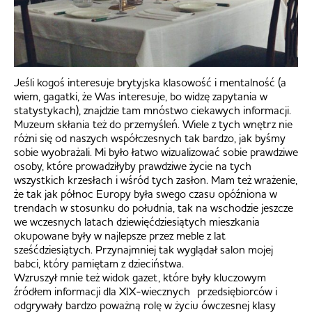
Jeśli kogoś interesuje brytyjska klasowość i mentalność (a
wiem, gagatki, że Was interesuje, bo widzę zapytania w
statystykach), znajdzie tam mnóstwo ciekawych informacji.
Muzeum skłania też do przemyśleń. Wiele z tych wnętrz nie
różni się od naszych współczesnych tak bardzo, jak byśmy
sobie wyobrażali. Mi było łatwo wizualizować sobie prawdziwe
osoby, które prowadziłyby prawdziwe życie na tych
wszystkich krzesłach i wśród tych zasłon. Mam też wrażenie,
że tak jak północ Europy była swego czasu opóźniona w
trendach w stosunku do południa, tak na wschodzie jeszcze
we wczesnych latach dziewięćdziesiątych mieszkania
okupowane były w najlepsze przez meble z lat
sześćdziesiątych. Przynajmniej tak wyglądał salon mojej
babci, który pamiętam z dzieciństwa.
Wzruszył mnie też widok gazet, które były kluczowym
źródłem informacji dla XIX-wiecznych przedsiębiorców i
odgrywały bardzo poważną rolę w życiu ówczesnej klasy