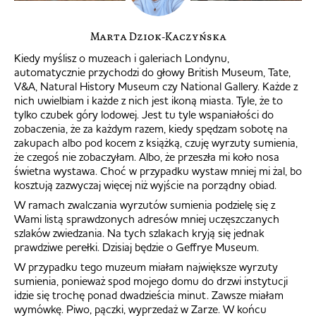
Marta Dziok-Kaczyńska
Kiedy myślisz o muzeach i galeriach Londynu,
automatycznie przychodzi do głowy British Museum, Tate,
V&A, Natural History Museum czy National Gallery. Każde z
nich uwielbiam i każde z nich jest ikoną miasta. Tyle, że to
tylko czubek góry lodowej. Jest tu tyle wspaniałości do
zobaczenia, że za każdym razem, kiedy spędzam sobotę na
zakupach albo pod kocem z książką, czuję wyrzuty sumienia,
że czegoś nie zobaczyłam. Albo, że przeszła mi koło nosa
świetna wystawa. Choć w przypadku wystaw mniej mi żal, bo
kosztują zazwyczaj więcej niż wyjście na porządny obiad.
W ramach zwalczania wyrzutów sumienia podzielę się z
Wami listą sprawdzonych adresów mniej uczęszczanych
szlaków zwiedzania. Na tych szlakach kryją się jednak
prawdziwe perełki. Dzisiaj będzie o Geffrye Museum.
W przypadku tego muzeum miałam największe wyrzuty
sumienia, ponieważ spod mojego domu do drzwi instytucji
idzie się trochę ponad dwadzieścia minut. Zawsze miałam
wymówkę. Piwo, pączki, wyprzedaż w Zarze. W końcu