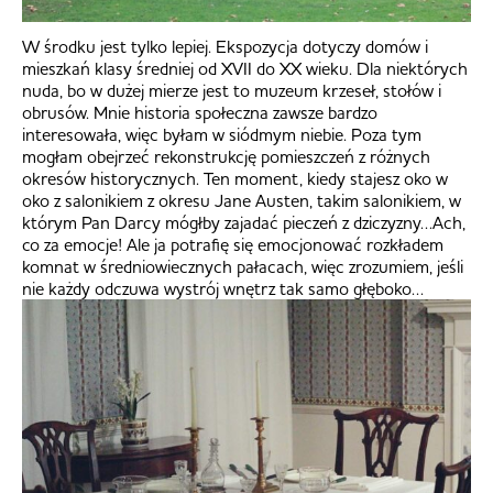
W środku jest tylko lepiej. Ekspozycja dotyczy domów i
mieszkań klasy średniej od XVII do XX wieku. Dla niektórych
nuda, bo w dużej mierze jest to muzeum krzeseł, stołów i
obrusów. Mnie historia społeczna zawsze bardzo
interesowała, więc byłam w siódmym niebie. Poza tym
mogłam obejrzeć rekonstrukcję pomieszczeń z różnych
okresów historycznych. Ten moment, kiedy stajesz oko w
oko z salonikiem z okresu Jane Austen, takim salonikiem, w
którym Pan Darcy mógłby zajadać pieczeń z dziczyzny…Ach,
co za emocje! Ale ja potrafię się emocjonować rozkładem
komnat w średniowiecznych pałacach, więc zrozumiem, jeśli
nie każdy odczuwa wystrój wnętrz tak samo głęboko…