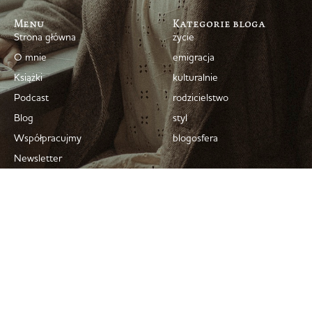
Menu
Kategorie bloga
Strona główna
życie
O mnie
emigracja
Książki
kulturalnie
Podcast
rodzicielstwo
Blog
styl
Współpracujmy
blogosfera
Newsletter
Kontakt
Archiwum bloga
Polityka prywatności
© 2008–2026 Marta Dziok-Kaczyńska
Projekt i wykonanie strony + troskliwa opieka
simplyyourself.pl