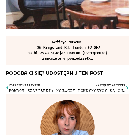
Geffrye Museum 

najbliższa stacja: Hoxton (Overground)

zamknięte w poniedziałki
PODOBA CI SIĘ? UDOSTĘPNIJ TEN POST
Poprzedni artykuł
Następny artykuł
POWRÓT SZAFIARKI: MÓJ ZESTAW NA JESIEŃ
CZY LONDYŃCZYCY SĄ CHAMSCY?